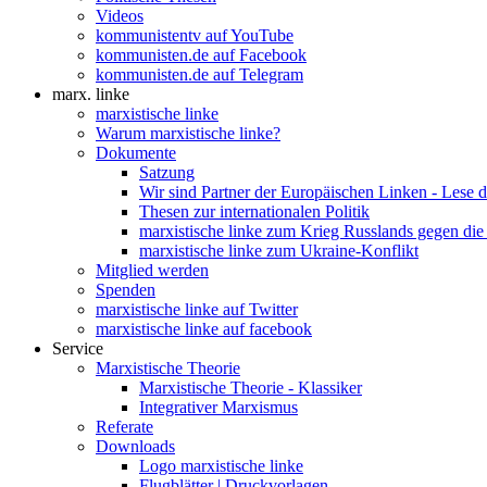
Videos
kommunistentv auf YouTube
kommunisten.de auf Facebook
kommunisten.de auf Telegram
marx. linke
marxistische linke
Warum marxistische linke?
Dokumente
Satzung
Wir sind Partner der Europäischen Linken - Lese 
Thesen zur internationalen Politik
marxistische linke zum Krieg Russlands gegen die
marxistische linke zum Ukraine-Konflikt
Mitglied werden
Spenden
marxistische linke auf Twitter
marxistische linke auf facebook
Service
Marxistische Theorie
Marxistische Theorie - Klassiker
Integrativer Marxismus
Referate
Downloads
Logo marxistische linke
Flugblätter | Druckvorlagen