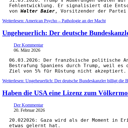
31.03.2026: Trump's Äußerungen deuten auf
Fehlentwicklung. Er signalisiert die Ents
von
Walter Baier
, Vorsitzender der Partei
Weiterlesen: American Psycho – Pathologie an der Macht
Ungeheuerlich: Der deutsche Bundeskanzler
Der Kommentar
06. März 2026
06.03.2026: Der französische politische 
Bestrafung Spaniens durch Trump,
weil es 
Ziel von 5% für Rüstung nicht akzeptiert.
Weiterlesen: Ungeheuerlich: Der deutsche Bundeskanzler billigt die B
Haben die USA eine Lizenz zum Völkermor
Der Kommentar
20. Februar 2026
20.022026: Gaza wird als der Moment in Er
etwas gelernt hat.