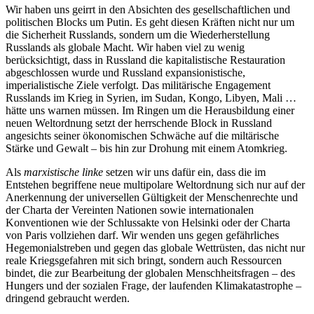
Wir haben uns geirrt in den Absichten des gesellschaftlichen und
politischen Blocks um Putin. Es geht diesen Kräften nicht nur um
die Sicherheit Russlands, sondern um die Wiederherstellung
Russlands als globale Macht. Wir haben viel zu wenig
berücksichtigt, dass in Russland die kapitalistische Restauration
abgeschlossen wurde und Russland expansionistische,
imperialistische Ziele verfolgt. Das militärische Engagement
Russlands im Krieg in Syrien, im Sudan, Kongo, Libyen, Mali …
hätte uns warnen müssen. Im Ringen um die Herausbildung einer
neuen Weltordnung setzt der herrschende Block in Russland
angesichts seiner ökonomischen Schwäche auf die miltärische
Stärke und Gewalt – bis hin zur Drohung mit einem Atomkrieg.
Als
marxistische linke
setzen wir uns dafür ein, dass die im
Entstehen begriffene neue multipolare Weltordnung sich nur auf der
Anerkennung der universellen Gültigkeit der Menschenrechte und
der Charta der Vereinten Nationen sowie internationalen
Konventionen wie der Schlussakte von Helsinki oder der Charta
von Paris vollziehen darf. Wir wenden uns gegen gefährliches
Hegemonialstreben und gegen das globale Wettrüsten, das nicht nur
reale Kriegsgefahren mit sich bringt, sondern auch Ressourcen
bindet, die zur Bearbeitung der globalen Menschheitsfragen – des
Hungers und der sozialen Frage, der laufenden Klimakatastrophe –
dringend gebraucht werden.