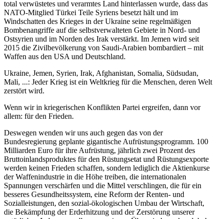
total verwüstetes und verarmtes Land hinterlassen wurde, dass das
NATO-Mitglied Türkei Teile Syriens besetzt hält und im
Windschatten des Krieges in der Ukraine seine regelmäßigen
Bombenangriffe auf die selbstverwalteten Gebiete in Nord- und
Ostsyrien und im Norden des Irak verstärkt. Im Jemen wird seit
2015 die Zivilbevölkerung von Saudi-Arabien bombardiert – mit
Waffen aus den USA und Deutschland.
Ukraine, Jemen, Syrien, Irak, Afghanistan, Somalia, Südsudan,
Mali, ...: Jeder Krieg ist ein Weltkrieg für die Menschen, deren Welt
zerstört wird.
Wenn wir in kriegerischen Konflikten Partei ergreifen, dann vor
allem: für den Frieden.
Deswegen wenden wir uns auch gegen das von der
Bundesregierung geplante gigantische Aufrüstungsprogramm. 100
Milliarden Euro für ihre Aufrüstung, jährlich zwei Prozent des
Bruttoinlandsproduktes für den Rüstungsetat und Rüstungsexporte
werden keinen Frieden schaffen, sondern lediglich die Aktienkurse
der Waffenindustrie in die Höhe treiben, die internationalen
Spannungen verschärfen und die Mittel verschlingen, die für ein
besseres Gesundheitssystem, eine Reform der Renten- und
Sozialleistungen, den sozial-ökologischen Umbau der Wirtschaft,
die Bekämpfung der Erderhitzung und der Zerstörung unserer