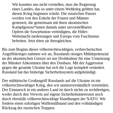
Wir konnten uns nicht vorstellen, dass die Regierung
eines Landes, das so unter einem Weltkrieg gelitten hat,
diesen Krieg beginnen würde. Die russischen Panzer
werden von den Enkeln der Frauen und Männer
gesteuert, die gemeinsam mit ihren ukrainischen
Kampfgenoss*innen damals unter unvorstellbaren
Opfern die Sowjetunion verteidigten, die Hitler-
Wehrmacht niederrangen und Europa vom Faschismus
befreiten. Jetzt töten sie ihresgleichen.
Bis zum Beginn dieses völkerrechtswidrigen, verbrecherischen
Angriffskrieges nahmen wir an, Russlands riesiges Militärpotenzial
an der ukrainischen Grenze sei nur Drohkulisse für eine Umsetzung
der Minsker Abkommen über den Donbass. Mit der Aggression
gegen die gesamte Ukraine hat sich die Lage komplett verändert.
Russland hat das bisherige Sicherheitssystem aufgekündigt.
Der militärische Großangriff Russlands auf die Ukraine ist ein
völkerrechtswidriger Krieg, den wir unmissverständlich verurteilen.
Der Einmarsch in ein anderes Land ist durch nichts zu rechtfertigen,
weder durch den Verweis auf eigene Sicherheitsinteressen noch
durch ebenfalls völkerrechtswidrige Handlungen der NATO. Wir
fordern einen sofortigen Waffenstillstand und den vollständigen
Rückzug der russischen Truppen.