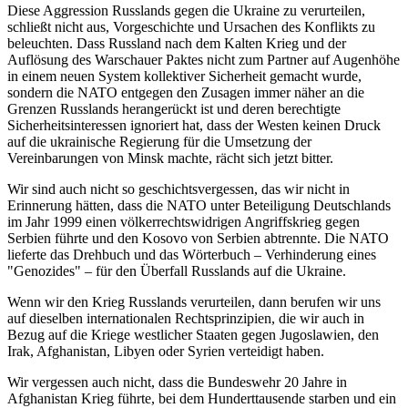
Diese Aggression Russlands gegen die Ukraine zu verurteilen,
schließt nicht aus, Vorgeschichte und Ursachen des Konflikts zu
beleuchten. Dass Russland nach dem Kalten Krieg und der
Auflösung des Warschauer Paktes nicht zum Partner auf Augenhöhe
in einem neuen System kollektiver Sicherheit gemacht wurde,
sondern die NATO entgegen den Zusagen immer näher an die
Grenzen Russlands herangerückt ist und deren berechtigte
Sicherheitsinteressen ignoriert hat, dass der Westen keinen Druck
auf die ukrainische Regierung für die Umsetzung der
Vereinbarungen von Minsk machte, rächt sich jetzt bitter.
Wir sind auch nicht so geschichtsvergessen, das wir nicht in
Erinnerung hätten, dass die NATO unter Beteiligung Deutschlands
im Jahr 1999 einen völkerrechtswidrigen Angriffskrieg gegen
Serbien führte und den Kosovo von Serbien abtrennte. Die NATO
lieferte das Drehbuch und das Wörterbuch – Verhinderung eines
"Genozides" – für den Überfall Russlands auf die Ukraine.
Wenn wir den Krieg Russlands verurteilen, dann berufen wir uns
auf dieselben internationalen Rechtsprinzipien, die wir auch in
Bezug auf die Kriege westlicher Staaten gegen Jugoslawien, den
Irak, Afghanistan, Libyen oder Syrien verteidigt haben.
Wir vergessen auch nicht, dass die Bundeswehr 20 Jahre in
Afghanistan Krieg führte, bei dem Hunderttausende starben und ein