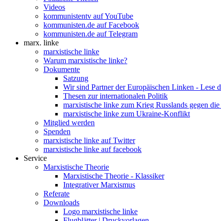
Videos
kommunistentv auf YouTube
kommunisten.de auf Facebook
kommunisten.de auf Telegram
marx. linke
marxistische linke
Warum marxistische linke?
Dokumente
Satzung
Wir sind Partner der Europäischen Linken - Lese 
Thesen zur internationalen Politik
marxistische linke zum Krieg Russlands gegen die
marxistische linke zum Ukraine-Konflikt
Mitglied werden
Spenden
marxistische linke auf Twitter
marxistische linke auf facebook
Service
Marxistische Theorie
Marxistische Theorie - Klassiker
Integrativer Marxismus
Referate
Downloads
Logo marxistische linke
Flugblätter | Druckvorlagen