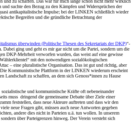
en und zu schaffen. Das war für mich lange schon nicht mehr wirklich
nken und suchte den Bezug zu den Kämpfen und Widersprüchen der
quasi antikapitalistische Impulse; bei der LINKEN schließlich wieder
ektische Begreifen und die gründliche Betrachtung der
italismus überwinden (Politische Thesen des Sekretariats der DKP)
“-
 Dabei ging und geht es mir gar nicht um die Partei, sondern um die
zigen DKP-Mehrheit verworfen wurden, das weist auf eine gewisse
Wählerklientel“ mit den notwendigen sozialökologischen
 – eine pluralistische Organisation. Das ist gut und richtig, aber
en. Die Kommunistische Plattform in der LINKEN wiederum erscheint
chen Landschaft zu schaffen, an dem sich Genoss*innen zu Hause
, sozialistische und kommunistische Kräfte oft nebeneinander
seits muss dringend die gemeinsame Debatte über Ziele einer
mm feststellen, dass neue Akteure auftreten und dass wir den
s viele neue Fragen gibt, müssen auch neue Antworten gegeben
hten, andere dies nicht in Parteien u.ä. tun wollen. In unserem
, sondern über Parteigrenzen hinweg. Der Verein versteht sich