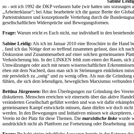
Sabine Leidi
so - seit ich 1992 die DKP verlassen habe (wir hatten uns sozusage
„Arbeiterklasse“; bei Attac bearbeitete ich die ganze Breite der Glob
Parteistrukturen und konzeptionelle Vertiefung durch die Bundestagsa
gesellschaftlichen Widersprüche und Bewegungsformen.
Frage:
Warum reicht es Euch nicht, nur individuell in den bestehe
Sabine Leidig:
Als ich im Januar 2010 eine Broschüre in die Hand b
, fand ich das Nötige dort so treffend zusammen gefasst, dass ich n
Diskussion und Zusammenarbeit auf einer solchen gemeinsamen Plattfo
Verknöcherung hin. In der LINKEN fehlt zum einen der Raum, sich j
Umwälzungen oder auch mit neuen wissenschaftlichen Erkenntnissen zu 
eben mit dem Nachteil, dass man sich in Strömungen einklinken müss
mir persönlich zu „ostig“ und zu wenig offen. Als nun die Gründung 
fühlen, die sich dem lebendigen, beweglichen Marxismus verbunden 
Bettina Jürgensen:
Bei den Überlegungen zur Gründung des Vereins sp
diskutieren. Menschen erreichen wir einerseits über das aktive Hand
veränderten Gesellschaft geführt werden und was wir dafür erkämpf
gemeinsamen Kampf entwickeln müssen, dann dürfen wir doch nicht nu
werden. In den Bewegungen und Initiativen müssen wir akzeptieren, da
Verein ist der Platz für diese Themen. Die
marxistische linke
wurde we
ausdrücklich nicht als Plattform zur Fortsetzung oder Bearbeitung inn
Frage:
Ihr habt einige inhaltliche Aussagen bereits in der Satzung des