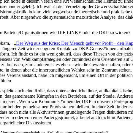
g:
Ich hoffe in diesem Verein eine Art weltanschauliche Heimat zu find
n auseinander gelebt). Ich war in der Vernetzung der Gewerkschaftsli
alisierungskritik, bekam viele wegweisende theoretische und praktische 
rbeit. Aber nirgendwo die systematische marxistische Analyse, das dial
nden Parteien/Organisationen wie DIE LINKE oder die DKP zu wirken?
ekam, - „
Der Weg aus der Krise: Der Mensch geht vor Profit – den Kap
ach längerer Zeit wieder engeren Kontakt zu DKP-Genoss*innen aufnahm.
rm. Ich finde es ist ein wenig skurril, dass diese Thesen von der jet
enseits von Wahlkampfstrategien oder zumindest dem Orientieren auf „
befassen, zum anderen ist es eben – wie die Gewerkschaften, oder Attac
te, in denen aber die innerparteilichen Wahlen sehr im Zentrum steh
des Vereins anstand, habe ich mitgemacht, um einen Ort in der politis
fühlen.
ielte auch eine Rolle, dass unterschiedliche linke, antikapitalistische
eln, das gemeinsame Kämpfen in den Betrieben, auf der Straße. Anderer
en müssen. Wenn wir Kommunist*innen der DKP in unserem Parteiprogra
r bei der gemeinsamen Praxis stehen bleiben. In einer Zeit, in der e
ss noch nicht alle Aktivist*innen grundlegende Fragen diskutieren möc
der in oder von einer Partei gegründet, arbeitet auch nicht in Parteien
erparteilicher Diskussionen.
 Vereins festgeschrieben. Soll dies eine Orientierung sein?