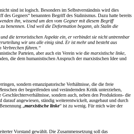
ht sind ist logisch. Besonders im Selbstverständnis wird dies
f des Gegners“ benannten Begriff des Stalinismus. Dazu hatte bereits
wenden ihn, wissend um den vom Gegner mit diesem Begriff
 zu benennen. Und weil die Deformation begann, als Stalin die
s und die terroristischen Aspekte ein, er verbindet sie nicht untrennbar
urteilung wir uns alle einig sind. Er ist mehr und besteht aus
m Verbrechen führen.“
nistische Parteien, aber auch ein Verein wie die
marxistische linke
,
inden, die dem humanistischen Anspruch der marxistischen Idee und
ringen, sondern emanzipatorische Verhältnisse, die die freie
enschen der begreifenden und verändernden Kritik unterziehen,
 Geschlechterverhältnisse, sondern auch, neben den Produktions- die
und darauf angewiesen, ständig weiterentwickelt, ausgebaut und durch
e Benennung „
marxistische linke
“ ist zu wenig. Für mich wäre der
weiterter Vorstand gewählt. Die Zusammensetzung soll das