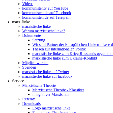
Videos
kommunistentv auf YouTube
kommunisten.de auf Facebook
kommunisten.de auf Telegram
marx. linke
marxistische linke
Warum marxistische linke?
Dokumente
Satzung
Wir sind Partner der Europäischen Linken - Lese 
Thesen zur internationalen Politik
marxistische linke zum Krieg Russlands gegen die
marxistische linke zum Ukraine-Konflikt
Mitglied werden
Spenden
marxistische linke auf Twitter
marxistische linke auf facebook
Service
Marxistische Theorie
Marxistische Theorie - Klassiker
Integrativer Marxismus
Referate
Downloads
Logo marxistische linke
Flugblätter | Druckvorlagen