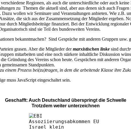
 verschiedene Regionen, als auch die unterschiedliche oder auch keine 
tungen zu Themen die aktuell sind, aber aus denen sich auch Fragen fü
n. Dazu wollen wir Seminare und Veranstaltungen anbieten. Wie z.B. u
 Ansätze, die sich aus der Zusammensetzung der Mitglieder ergeben. N
nur durch Mitgliedsbeiträge finanziert. Bei der Entwicklung regionale
Organisatorisch sind sie Teil des bundesweiten Vereins.
anisationen bekanntmachen? Sind Gespräche mit anderen Gruppen usw. g
arteien grasen. Aber die Mitglieder der
marxistischen linke
sind durchw
ruppen mitarbeiten und eine noch stärkere inhaltliche Diskussion wü
 die Gründung des Vereins schon heute. Gesprächen mit anderen Organi
n gemeinsamen Standpunkten.
zu einem Prozess bei(zu)tragen, in dem die arbeitende Klasse ihre Zuku
ge muss JavaScript eingeschaltet sein.
Geschafft: Auch Deutschland überspringt die Schwelle
Trotzdem weiter unterzeichnen