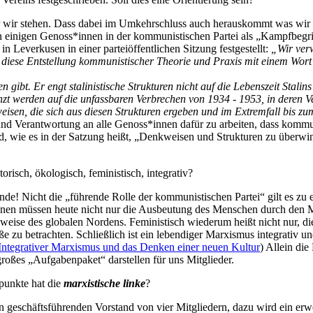
 wir stehen. Dass dabei im Umkehrschluss auch herauskommt was wir nic
 einigen Genoss*innen in der kommunistischen Partei als „Kampfbegrif
Leverkusen in einer parteiöffentlichen Sitzung festgestellt:
„Wir ver
m diese Entstellung kommunistischer Theorie und Praxis mit einem Wort
ren gibt. Er engt stalinistische Strukturen nicht auf die Lebenszeit Stalin
zt werden auf die unfassbaren Verbrechen von 1934 - 1953, in deren Ver
isen, die sich aus diesen Strukturen ergeben und im Extremfall bis zu
g und Verantwortung an alle Genoss*innen dafür zu arbeiten, dass kommu
nd, wie es in der Satzung heißt, „Denkweisen und Strukturen zu überw
isch, ökologisch, feministisch, integrativ?
de! Nicht die „führende Rolle der kommunistischen Partei“ gilt es zu er
nen müssen heute nicht nur die Ausbeutung des Menschen durch den M
eise des globalen Nordens. Feministisch wiederum heißt nicht nur, die
ße zu betrachten. Schließlich ist ein lebendiger Marxismus integrativ 
Integrativer Marxismus und das Denken einer neuen Kultur
) Allein di
großes „Aufgabenpaket“ darstellen für uns Mitglieder.
punkte hat die
marxistische linke
?
en geschäftsführenden Vorstand von vier Mitgliedern, dazu wird ein er