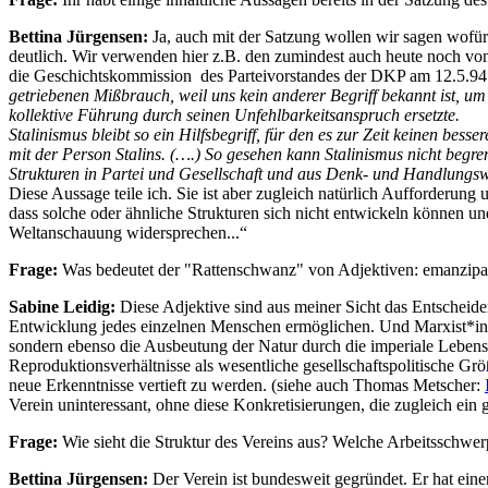
Bettina Jürgensen:
Ja, auch mit der Satzung wollen wir sagen wofür
deutlich. Wir verwenden hier z.B. den zumindest auch heute noch von
die Geschichtskommission des Parteivorstandes der DKP am 12.5.94 in 
getriebenen Mißbrauch, weil uns kein anderer Begriff bekannt ist, u
kollektive Führung durch seinen Unfehlbarkeitsanspruch ersetzte.
Stalinismus bleibt so ein Hilfsbegriff, für den es zur Zeit keinen besse
mit der Person Stalins. (….) So gesehen kann Stalinismus nicht begren
Strukturen in Partei und Gesellschaft und aus Denk- und Handlungswe
Diese Aussage teile ich. Sie ist aber zugleich natürlich Aufforderun
dass solche oder ähnliche Strukturen sich nicht entwickeln können u
Weltanschauung widersprechen...“
Frage:
Was bedeutet der "Rattenschwanz" von Adjektiven: emanzipator
Sabine Leidig:
Diese Adjektive sind aus meiner Sicht das Entscheiden
Entwicklung jedes einzelnen Menschen ermöglichen. Und Marxist*in
sondern ebenso die Ausbeutung der Natur durch die imperiale Lebensw
Reproduktionsverhältnisse als wesentliche gesellschaftspolitische Grö
neue Erkenntnisse vertieft zu werden. (siehe auch Thomas Metscher:
Verein uninteressant, ohne diese Konkretisierungen, die zugleich ein 
Frage:
Wie sieht die Struktur des Vereins aus? Welche Arbeitsschwer
Bettina Jürgensen:
Der Verein ist bundesweit gegründet. Er hat ein