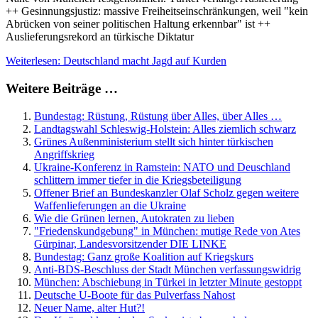
++ Gesinnungsjustiz: massive Freiheitseinschränkungen, weil "kein
Abrücken von seiner politischen Haltung erkennbar" ist ++
Auslieferungsrekord an türkische Diktatur
Weiterlesen: Deutschland macht Jagd auf Kurden
Weitere Beiträge …
Bundestag: Rüstung, Rüstung über Alles, über Alles …
Landtagswahl Schleswig-Holstein: Alles ziemlich schwarz
Grünes Außenministerium stellt sich hinter türkischen
Angriffskrieg
Ukraine-Konferenz in Ramstein: NATO und Deuschland
schlittern immer tiefer in die Kriegsbeteiligung
Offener Brief an Bundeskanzler Olaf Scholz gegen weitere
Waffenlieferungen an die Ukraine
Wie die Grünen lernen, Autokraten zu lieben
"Friedenskundgebung" in München: mutige Rede von Ates
Gürpinar, Landesvorsitzender DIE LINKE
Bundestag: Ganz große Koalition auf Kriegskurs
Anti-BDS-Beschluss der Stadt München verfassungswidrig
München: Abschiebung in Türkei in letzter Minute gestoppt
Deutsche U-Boote für das Pulverfass Nahost
Neuer Name, alter Hut?!