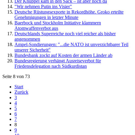
Der Knüppel kam in den Sack – ist aber noch da
"Wir nehmen Putin ins Visier"
Deutsche Rüstungsexporte in Rekordhöhe. Groko erteilte
Genehmigungen in letzter Minute
Baerbock und Stockholm Initiative klammern
Atomwaffenverbot aus
Deutschlands Superreiche noch viel reicher als bisher
angenommen
Ampel-Sondierungen: "...die NATO ist unverzichtbarer Teil
unserer Sicherheit"
Bundesbank zockt auf Kosten der armen Länder ab
Bundesregierung verhängt Ausreiseverbot für
Friedensdelegation nach Südkurdistan
Seite 8 von 73
Start
Zurück
3
4
5
6
7
8
9