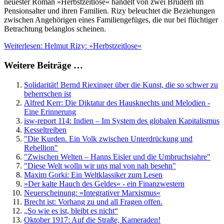
neuester Roman »Herbstzeitlose« handelt von zwei Brüdern im
Pensionsalter und ihren Familien. Rizy beleuchtet die Beziehungen
zwischen Angehörigen eines Familiengefüges, die nur bei flüchtiger
Betrachtung belanglos scheinen.
Weiterlesen: Helmut Rizy: »Herbstzeitlose«
Weitere Beiträge …
Solidarität! Bernd Riexinger über die Kunst, die so schwer zu
beherrschen ist
Alfred Kerr: Die Diktatur des Hausknechts und Melodien -
Eine Erinnerung
isw-report 114: Indien – Im System des globalen Kapitalismus
Kesseltreiben
"Die Kurden. Ein Volk zwischen Unterdrückung und
Rebellion"
"Zwischen Welten – Hanns Eisler und die Umbruchsjahre"
"Diese Welt wolln wir uns mal von nah besehn"
Maxim Gorki: Ein Weltklassiker zum Lesen
»Der kalte Hauch des Geldes« - ein Finanzwestern
Neuerscheinung: »Integrativer Marxismus«
Brecht ist: Vorhang zu und all Fragen offen.
„So wie es ist, bleibt es nicht“
Oktober 1917: Auf die Straße, Kameraden!