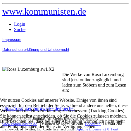
www.kommunisten.de
Login
Suche
Impressum
Datenschutzerklärung und Urheberrecht
Die Werke von Rosa Luxemburg
sind jetzt online zugänglich und
laden zum Stöbern und zum Lesen
ein:
Wir nutzen Cookies auf unserer Website. Einige von ihnen sind
essenziell für den Betrieb der Seite, während andere uns helfen, diese
https://rosaluxemburgwerke.de/buecher
Website und die Nutzererfahrung zu verbessern (Tracking Cookies).
Sie können selbst entscheiden, ob Sie die Cookies zulassen möchten.
Copyright © 2026 Joomla!. All Rights Reserved. Powered by
Bitte beachten Sie, dass bei einer Ablehnung womöglich nicht mehr
www.kommunisten.de
- Designed by JoomlArt.com.
Bootstrap
is a front-end
alle Funktionalitäten der Seite zur Verfügung stehen.
framework of Twitter, Inc. Code licensed under
Apache License v2.0
.
Font