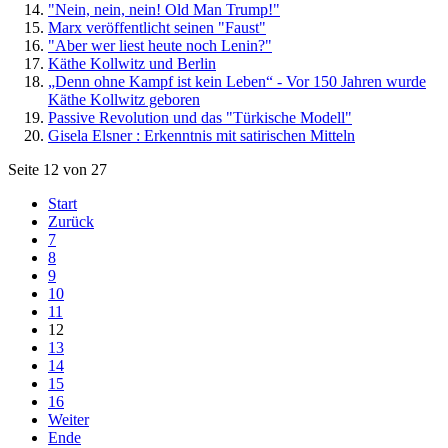
"Nein, nein, nein! Old Man Trump!"
Marx veröffentlicht seinen "Faust"
"Aber wer liest heute noch Lenin?"
Käthe Kollwitz und Berlin
„Denn ohne Kampf ist kein Leben“ - Vor 150 Jahren wurde
Käthe Kollwitz geboren
Passive Revolution und das "Türkische Modell"
Gisela Elsner : Erkenntnis mit satirischen Mitteln
Seite 12 von 27
Start
Zurück
7
8
9
10
11
12
13
14
15
16
Weiter
Ende