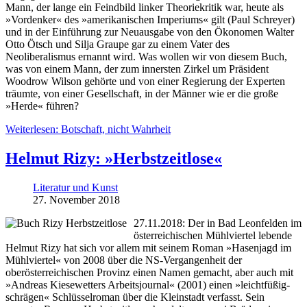
Mann, der lange ein Feindbild linker Theoriekritik war, heute als
»Vordenker« des »amerikanischen Imperiums« gilt (Paul Schreyer)
und in der Einführung zur Neuausgabe von den Ökonomen Walter
Otto Ötsch und Silja Graupe gar zu einem Vater des
Neoliberalismus ernannt wird. Was wollen wir von diesem Buch,
was von einem Mann, der zum innersten Zirkel um Präsident
Woodrow Wilson gehörte und von einer Regierung der Experten
träumte, von einer Gesellschaft, in der Männer wie er die große
»Herde« führen?
Weiterlesen: Botschaft, nicht Wahrheit
Helmut Rizy: »Herbstzeitlose«
Literatur und Kunst
27. November 2018
27.11.2018: Der in Bad Leonfelden im
österreichischen Mühlviertel lebende
Helmut Rizy hat sich vor allem mit seinem Roman »Hasenjagd im
Mühlviertel« von 2008 über die NS-Vergangenheit der
oberösterreichischen Provinz einen Namen gemacht, aber auch mit
»Andreas Kiesewetters Arbeitsjournal« (2001) einen »leichtfüßig-
schrägen« Schlüsselroman über die Kleinstadt verfasst. Sein