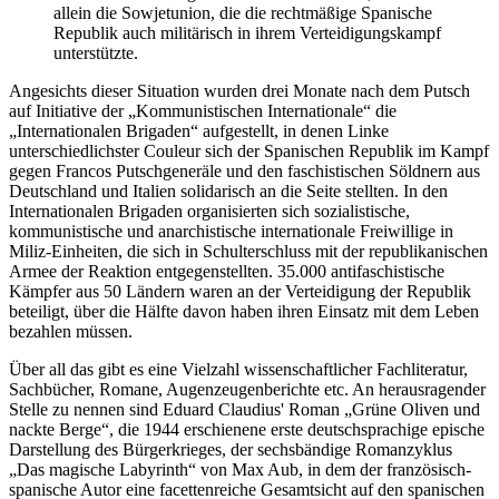
allein die Sowjetunion, die die rechtmäßige Spanische
Republik auch militärisch in ihrem Verteidigungskampf
unterstützte.
Angesichts dieser Situation wurden drei Monate nach dem Putsch
auf Initiative der „Kommunistischen Internationale“ die
„Internationalen Brigaden“ aufgestellt, in denen Linke
unterschiedlichster Couleur sich der Spanischen Republik im Kampf
gegen Francos Putschgeneräle und den faschistischen Söldnern aus
Deutschland und Italien solidarisch an die Seite stellten. In den
Internationalen Brigaden organisierten sich sozialistische,
kommunistische und anarchistische internationale Freiwillige in
Miliz-Einheiten, die sich in Schulterschluss mit der republikanischen
Armee der Reaktion entgegenstellten. 35.000 antifaschistische
Kämpfer aus 50 Ländern waren an der Verteidigung der Republik
beteiligt, über die Hälfte davon haben ihren Einsatz mit dem Leben
bezahlen müssen.
Über all das gibt es eine Vielzahl wissenschaftlicher Fachliteratur,
Sachbücher, Romane, Augenzeugenberichte etc. An herausragender
Stelle zu nennen sind Eduard Claudius' Roman „Grüne Oliven und
nackte Berge“, die 1944 erschienene erste deutschsprachige epische
Darstellung des Bürgerkrieges, der sechsbändige Romanzyklus
„Das magische Labyrinth“ von Max Aub, in dem der französisch-
spanische Autor eine facettenreiche Gesamtsicht auf den spanischen