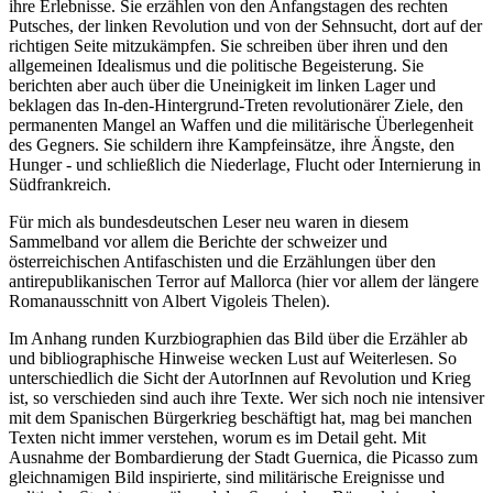
ihre Erlebnisse. Sie erzählen von den Anfangstagen des rechten
Putsches, der linken Revolution und von der Sehnsucht, dort auf der
richtigen Seite mitzukämpfen. Sie schreiben über ihren und den
allgemeinen Idealismus und die politische Begeisterung. Sie
berichten aber auch über die Uneinigkeit im linken Lager und
beklagen das In-den-Hintergrund-Treten revolutionärer Ziele, den
permanenten Mangel an Waffen und die militärische Überlegenheit
des Gegners. Sie schildern ihre Kampfeinsätze, ihre Ängste, den
Hunger - und schließlich die Niederlage, Flucht oder Internierung in
Südfrankreich.
Für mich als bundesdeutschen Leser neu waren in diesem
Sammelband vor allem die Berichte der schweizer und
österreichischen Antifaschisten und die Erzählungen über den
antirepublikanischen Terror auf Mallorca (hier vor allem der längere
Romanausschnitt von Albert Vigoleis Thelen).
Im Anhang runden Kurzbiographien das Bild über die Erzähler ab
und bibliographische Hinweise wecken Lust auf Weiterlesen. So
unterschiedlich die Sicht der AutorInnen auf Revolution und Krieg
ist, so verschieden sind auch ihre Texte. Wer sich noch nie intensiver
mit dem Spanischen Bürgerkrieg beschäftigt hat, mag bei manchen
Texten nicht immer verstehen, worum es im Detail geht. Mit
Ausnahme der Bombardierung der Stadt Guernica, die Picasso zum
gleichnamigen Bild inspirierte, sind militärische Ereignisse und