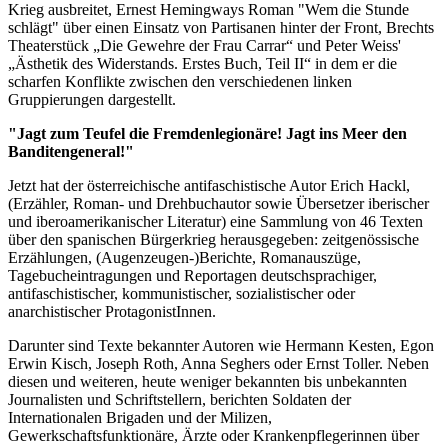
Krieg ausbreitet, Ernest Hemingways Roman "Wem die Stunde
schlägt" über einen Einsatz von Partisanen hinter der Front, Brechts
Theaterstück „Die Gewehre der Frau Carrar“ und Peter Weiss'
„Ästhetik des Widerstands. Erstes Buch, Teil II“ in dem er die
scharfen Konflikte zwischen den verschiedenen linken
Gruppierungen dargestellt.
"Jagt zum Teufel die Fremdenlegionäre! Jagt ins Meer den
Banditengeneral!"
Jetzt hat der österreichische antifaschistische Autor Erich Hackl,
(Erzähler, Roman- und Drehbuchautor sowie Übersetzer iberischer
und iberoamerikanischer Literatur) eine Sammlung von 46 Texten
über den spanischen Bürgerkrieg herausgegeben: zeitgenössische
Erzählungen, (Augenzeugen-)Berichte, Romanauszüge,
Tagebucheintragungen und Reportagen deutschsprachiger,
antifaschistischer, kommunistischer, sozialistischer oder
anarchistischer ProtagonistInnen.
Darunter sind Texte bekannter Autoren wie Hermann Kesten, Egon
Erwin Kisch, Joseph Roth, Anna Seghers oder Ernst Toller. Neben
diesen und weiteren, heute weniger bekannten bis unbekannten
Journalisten und Schriftstellern, berichten Soldaten der
Internationalen Brigaden und der Milizen,
Gewerkschaftsfunktionäre, Ärzte oder Krankenpflegerinnen über