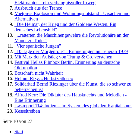
Elektroautos – ein verhängnisvoller Irrweg
Ausbruch aus der Trance
Mietpreis-Explosion und Wohnungsnotstand - Ursachen und
Alternativen
"Die Heimat, der Krieg und der Goldene Westen. Ein
deutsches Lebensbild"
"...ratterten die Maschinengewehre die Revolutionäre an der
Mauer zu Tode."
"Vier spanische Jungen"
"10 Tage der Morgenröte" - Erinnerungen an Teheran 1979
Mit Marx den Aufstieg von Trump & Co. verstehen
Festival Hellas Filmbox Berlin. Erinnerung an deutsche
Okkupation
Botschaft, nicht Wahrheit
Helmut Rizy: »Herbstzeitlose«
Solidarität! Bernd Riexinger über die Kunst, die so schwer zu
beherrschen ist
Alfred Kerr: Die Diktatur des Hausknechts und Melodien -
Eine Erinnerung
isw-report 114: Indien – Im System des globalen Kapitalismus
Kesseltreiben
Seite 10 von 27
Start