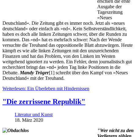
erschien die erste
Ausgabe der
Tageszeitung
»Neues
Deutschland«. Die Zeitung gibt es immer noch. Jetzt als »neues
deutschland« oder einfach als »nd«. Kein Selbstverständlichkeit,
haben es doch alle linken Zeitungen schwer, über die Runden zu
kommen. Das »nd« hat es mehrfach schwer: Nach der Wende
versuchte die Treuhand das oppositionelle Blatt abzuwürgen. Heute
kämpft es wie alle linken Zeitungen mit den unzureichenden
Finanzen und hat das Problem, von den Linken im Westen
weitgehend ignoriert zu werden. Ein Fehler, denn journalistisch gut
recherchiert bringt das »nd« jeden Tag linke Positionen in die
Debatte.
Mandy Tröge
r
[1] schreibt über den Kampf von »Neues
Deutschland« mit der Treuhand.
Weiterlesen: Ein Überleben mit Hindernissen
"Die zerrissene Republik"
Literatur und Kunst
18. März 2020
"Wer nicht zu den
Verlierern zählen