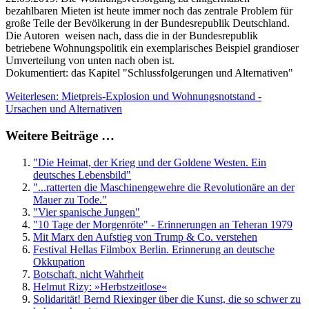
bezahlbaren Mieten ist heute immer noch das zentrale Problem für
große Teile der Bevölkerung in der Bundesrepublik Deutschland.
Die Autoren weisen nach, dass die in der Bundesrepublik
betriebene Wohnungspolitik ein exemplarisches Beispiel grandioser
Umverteilung von unten nach oben ist.
Dokumentiert: das Kapitel "Schlussfolgerungen und Alternativen"
Weiterlesen: Mietpreis-Explosion und Wohnungsnotstand -
Ursachen und Alternativen
Weitere Beiträge …
"Die Heimat, der Krieg und der Goldene Westen. Ein
deutsches Lebensbild"
"...ratterten die Maschinengewehre die Revolutionäre an der
Mauer zu Tode."
"Vier spanische Jungen"
"10 Tage der Morgenröte" - Erinnerungen an Teheran 1979
Mit Marx den Aufstieg von Trump & Co. verstehen
Festival Hellas Filmbox Berlin. Erinnerung an deutsche
Okkupation
Botschaft, nicht Wahrheit
Helmut Rizy: »Herbstzeitlose«
Solidarität! Bernd Riexinger über die Kunst, die so schwer zu