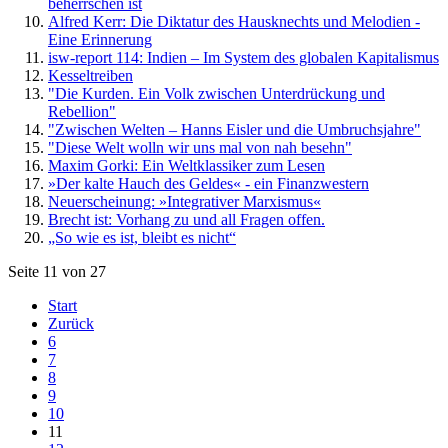
beherrschen ist
Alfred Kerr: Die Diktatur des Hausknechts und Melodien -
Eine Erinnerung
isw-report 114: Indien – Im System des globalen Kapitalismus
Kesseltreiben
"Die Kurden. Ein Volk zwischen Unterdrückung und
Rebellion"
"Zwischen Welten – Hanns Eisler und die Umbruchsjahre"
"Diese Welt wolln wir uns mal von nah besehn"
Maxim Gorki: Ein Weltklassiker zum Lesen
»Der kalte Hauch des Geldes« - ein Finanzwestern
Neuerscheinung: »Integrativer Marxismus«
Brecht ist: Vorhang zu und all Fragen offen.
„So wie es ist, bleibt es nicht“
Seite 11 von 27
Start
Zurück
6
7
8
9
10
11