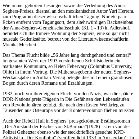
Wie immer gehörten Lesungen sowie die Verleihung des Anna-
Seghers-Preises, diesmal an den mexikanischen Autor Yuri Herrera,
zum Programm dieser wissenschaftlichen Tagung. Nur ein paar
Ecken entfernt vom Tagungsort, dem altehrwürdigen Backsteinbau
der Anna-Seghers-Gemeinschaftsschule (Kl. 1 - 13) in Adlershof,
befindet sich die frühere Wohnung der Seghers, eine so gar nicht
museale Gedenkstätte, betreut von der Literaturwissenschaftlerin
Monika Melchert.
Das Thema Flucht bilde „56 Jahre lang durchgehend und zentral“
im gesamten Werk der 1993 verstorbenen Schriftstellerin ein
markantes Kontinuum, so Helen Fehervary (Columbus University,
Ohio) in ihrem Vortrag. Die Mitherausgeberin der neuen Seghers-
Werkausgabe im Aufbau-Verlag belegte dies mit einem grandiosen
Bogen durch deren Romane und Erzählungen.
1932, noch vor ihrer eigenen Flucht vor den Nazis, war die spätere
DDR-Nationalpreis-Trägerin in Die Gefährten den Lebensläufen
von Revolutionären gefolgt, die nach dem Ersten Weltkrieg zu
Tausenden aus Osteuropa vor der Konterrevolution fliehen mussten.
Auch der Rebell Hull in Seghers´ preisgekröntem Erstlingsroman
„Der Aufstand der Fischer von St.Barbara“(1928) ist ein von der
Polizei Gehetzter ebenso wie der steckbrieflich gesuchte KPD-
Aktivist in „Der Kopflohn“ (veröffentlicht 1933 in Amsterdam). In