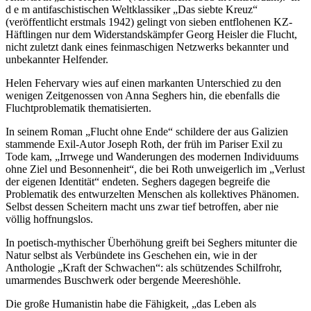
d e m antifaschistischen Weltklassiker „Das siebte Kreuz“
(veröffentlicht erstmals 1942) gelingt von sieben entflohenen KZ-
Häftlingen nur dem Widerstandskämpfer Georg Heisler die Flucht,
nicht zuletzt dank eines feinmaschigen Netzwerks bekannter und
unbekannter Helfender.
Helen Fehervary wies auf einen markanten Unterschied zu den
wenigen Zeitgenossen von Anna Seghers hin, die ebenfalls die
Fluchtproblematik thematisierten.
In seinem Roman „Flucht ohne Ende“ schildere der aus Galizien
stammende Exil-Autor Joseph Roth, der früh im Pariser Exil zu
Tode kam, „Irrwege und Wanderungen des modernen Individuums
ohne Ziel und Besonnenheit“, die bei Roth unweigerlich im „Verlust
der eigenen Identität“ endeten. Seghers dagegen begreife die
Problematik des entwurzelten Menschen als kollektives Phänomen.
Selbst dessen Scheitern macht uns zwar tief betroffen, aber nie
völlig hoffnungslos.
In poetisch-mythischer Überhöhung greift bei Seghers mitunter die
Natur selbst als Verbündete ins Geschehen ein, wie in der
Anthologie „Kraft der Schwachen“: als schützendes Schilfrohr,
umarmendes Buschwerk oder bergende Meereshöhle.
Die große Humanistin habe die Fähigkeit, „das Leben als