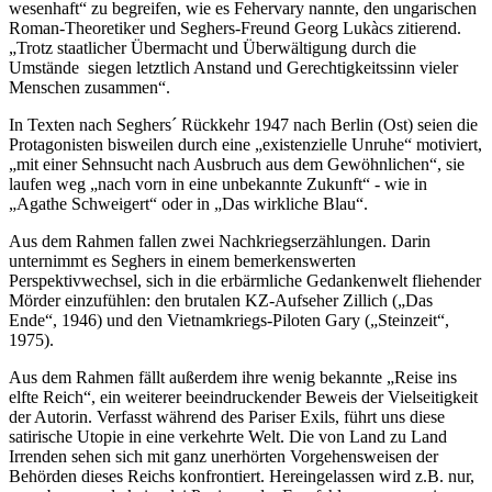
wesenhaft“ zu begreifen, wie es Fehervary nannte, den ungarischen
Roman-Theoretiker und Seghers-Freund Georg Lukàcs zitierend.
„Trotz staatlicher Übermacht und Überwältigung durch die
Umstände siegen letztlich Anstand und Gerechtigkeitssinn vieler
Menschen zusammen“.
In Texten nach Seghers´ Rückkehr 1947 nach Berlin (Ost) seien die
Protagonisten bisweilen durch eine „existenzielle Unruhe“ motiviert,
„mit einer Sehnsucht nach Ausbruch aus dem Gewöhnlichen“, sie
laufen weg „nach vorn in eine unbekannte Zukunft“ - wie in
„Agathe Schweigert“ oder in „Das wirkliche Blau“.
Aus dem Rahmen fallen zwei Nachkriegserzählungen. Darin
unternimmt es Seghers in einem bemerkenswerten
Perspektivwechsel, sich in die erbärmliche Gedankenwelt fliehender
Mörder einzufühlen: den brutalen KZ-Aufseher Zillich („Das
Ende“, 1946) und den Vietnamkriegs-Piloten Gary („Steinzeit“,
1975).
Aus dem Rahmen fällt außerdem ihre wenig bekannte „Reise ins
elfte Reich“, ein weiterer beeindruckender Beweis der Vielseitigkeit
der Autorin. Verfasst während des Pariser Exils, führt uns diese
satirische Utopie in eine verkehrte Welt. Die von Land zu Land
Irrenden sehen sich mit ganz unerhörten Vorgehensweisen der
Behörden dieses Reichs konfrontiert. Hereingelassen wird z.B. nur,