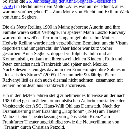
So stand die
26. Jahrestagung der Anna-Seghers-Gesellschaft
(ASG)
in Berlin unter dem Motto „Alles war auf der Flucht, alles
war nur vorübergehend“ – Zum Motiv von Flucht und Exil im Werk
von Anna Seghers.
Die als Netty Reiling 1900 in Mainz geborene Autorin und ihre
Familie waren selbst Verfolgte. Ihr späterer Mann Laszlo Radvany
war vor dem weißen Terror in Ungarn geflohen. Ihre Mutter
Hedwig Reiling wurde nach vergeblichem Bemühen um ein Visum
deportiert und umgebracht; ihr Vater Isidor war kurz vorher
gestorben. Anna Seghers, doppelt verfolgt als Jüdin und als
Kommunistin, entkam mit ihren zwei kleinen Kindern, Ruth und
Peter, zunächst nach Frankreich und später nach Mexiko.
Nachzulesen ist einiges davon in den Erinnerungen ihre Sohnes in
„Jenseits des Stroms“ (2005). Der nunmehr 90-Jährige Pierre
Radvanyi ließ es sich auch diesmal nicht nehmen, zusammen mit
seinem Sohn Jean aus Frankreich anzureisen.
Ein in den letzten Jahren stetig zunehmendes Interesse an der nach
1989 übel geschmähten kommunistischen Autorin konstatierte der
Vorsitzende der ASG, Hans-Willi Ohl aus Darmstadt. Nach der
Dramatisierung ihrer Erzählung „Kopflohn“ (1934) am Theater
Mainz ist eine Theaterfassung von „Das siebte Kreuz“ am
Frankfurter Theater angekündigt sowie die Neuverfilmung von
„Transit“ durch Christian Petzold.