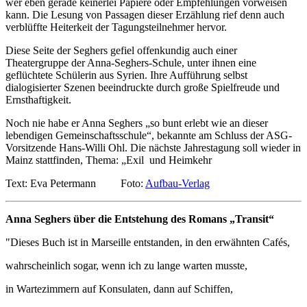
wer eben gerade keinerlei Papiere oder Empfehlungen vorweisen
kann. Die Lesung von Passagen dieser Erzählung rief denn auch
verblüffte Heiterkeit der Tagungsteilnehmer hervor.
Diese Seite der Seghers gefiel offenkundig auch einer
Theatergruppe der Anna-Seghers-Schule, unter ihnen eine
geflüchtete Schülerin aus Syrien. Ihre Aufführung selbst
dialogisierter Szenen beeindruckte durch große Spielfreude und
Ernsthaftigkeit.
Noch nie habe er Anna Seghers „so bunt erlebt wie an dieser
lebendigen Gemeinschaftsschule“, bekannte am Schluss der ASG-
Vorsitzende Hans-Willi Ohl. Die nächste Jahrestagung soll wieder in
Mainz stattfinden, Thema: „Exil und Heimkehr
Text: Eva Petermann Foto:
Aufbau-Verlag
Anna Seghers über die Entstehung des Romans „Transit“
"Dieses Buch ist in Marseille entstanden, in den erwähnten Cafés,
wahrscheinlich sogar, wenn ich zu lange warten musste,
in Wartezimmern auf Konsulaten, dann auf Schiffen,