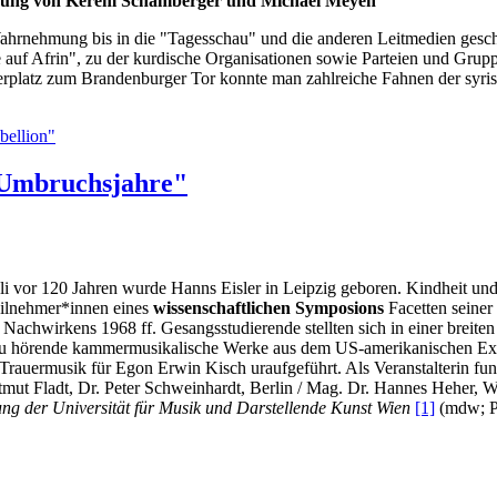
heinung von Kerem Schamberger und Michael Meyen
 Wahrnehmung bis in die "Tagesschau" und die anderen Leitmedien gesch
 auf Afrin", zu der kurdische Organisationen sowie Parteien und Grupp
erplatz zum Brandenburger Tor konnte man zahlreiche Fahnen der syris
bellion"
 Umbruchsjahre"
li vor 120 Jahren wurde Hanns Eisler in Leipzig geboren. Kindheit un
eilnehmer*innen eines
wissenschaftlichen Symposions
Facetten seiner
Nachwirkens 1968 ff. Gesangsstudierende stellten sich in einer breite
u hörende kammermusikalische Werke aus dem US-amerikanischen Exil 
 Trauermusik für Egon Erwin Kisch uraufgeführt. Als Veranstalterin fun
tmut Fladt, Dr. Peter Schweinhardt, Berlin / Mag. Dr. Hannes Heher, 
ung der Universität für Musik und Darstellende Kunst Wien
[1]
(mdw; Pr