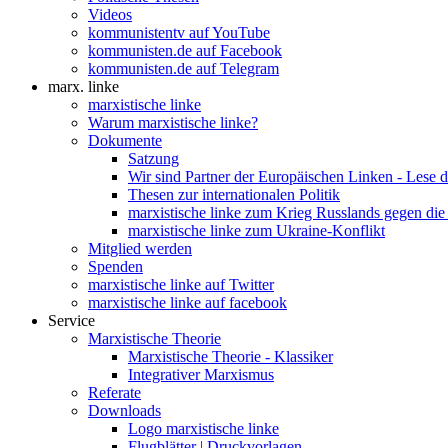
Videos
kommunistentv auf YouTube
kommunisten.de auf Facebook
kommunisten.de auf Telegram
marx. linke
marxistische linke
Warum marxistische linke?
Dokumente
Satzung
Wir sind Partner der Europäischen Linken - Lese 
Thesen zur internationalen Politik
marxistische linke zum Krieg Russlands gegen die
marxistische linke zum Ukraine-Konflikt
Mitglied werden
Spenden
marxistische linke auf Twitter
marxistische linke auf facebook
Service
Marxistische Theorie
Marxistische Theorie - Klassiker
Integrativer Marxismus
Referate
Downloads
Logo marxistische linke
Flugblätter | Druckvorlagen