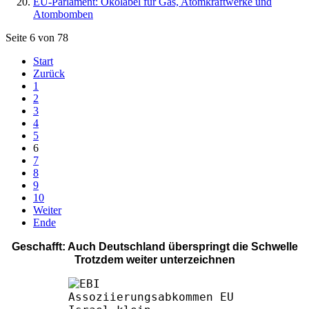
EU-Parlament: Ökolabel für Gas, Atomkraftwerke und
Atombomben
Seite 6 von 78
Start
Zurück
1
2
3
4
5
6
7
8
9
10
Weiter
Ende
Geschafft: Auch Deutschland überspringt die Schwelle
Trotzdem weiter unterzeichnen