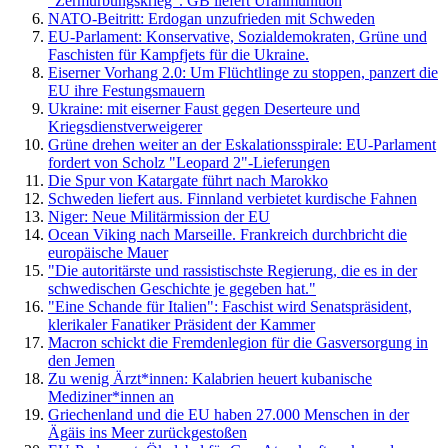
"Zermürbungskrieg". GB liefert Uranmunition
NATO-Beitritt: Erdogan unzufrieden mit Schweden
EU-Parlament: Konservative, Sozialdemokraten, Grüne und
Faschisten für Kampfjets für die Ukraine.
Eiserner Vorhang 2.0: Um Flüchtlinge zu stoppen, panzert die
EU ihre Festungsmauern
Ukraine: mit eiserner Faust gegen Deserteure und
Kriegsdienstverweigerer
Grüne drehen weiter an der Eskalationsspirale: EU-Parlament
fordert von Scholz "Leopard 2"-Lieferungen
Die Spur von Katargate führt nach Marokko
Schweden liefert aus. Finnland verbietet kurdische Fahnen
Niger: Neue Militärmission der EU
Ocean Viking nach Marseille. Frankreich durchbricht die
europäische Mauer
"Die autoritärste und rassistischste Regierung, die es in der
schwedischen Geschichte je gegeben hat."
"Eine Schande für Italien": Faschist wird Senatspräsident,
klerikaler Fanatiker Präsident der Kammer
Macron schickt die Fremdenlegion für die Gasversorgung in
den Jemen
Zu wenig Ärzt*innen: Kalabrien heuert kubanische
Mediziner*innen an
Griechenland und die EU haben 27.000 Menschen in der
Ägäis ins Meer zurückgestoßen