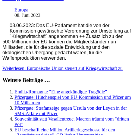
Europa
08. Juni 2023
08.06.2023: Das EU-Parlament hat die von der
Kommission gewünschte Verordnung zur Umstellung auf
"Kriegswirtschaft" angenommen ++ Zusätzlich zu den
500 Millionen der EU können die Mitgliedsländer nun
Milliarden, die für die soziale Entwicklung und den
ökologischen Übergang gedacht waren, für die
Waffenproduktion verwenden.
Weiterlesen: Europäische Union steuert auf Kriegswirtschaft zu
Weitere Beiträge …
Emilia-Romagna: "Eine angekündigte Tragödie”
Pfizergate: Hütchenspiel von EU-Kommission und Pfizer um
10 Milliarden
Pfizergate: Strafanzeige gegen Ursula von der Leyen in der
SMS-Affäre mit Pfizer
Souveränität statt Vasallentreue. Macron träumt vom "dritten
Pol"
EU beschafft eine Million Artilleriegeschosse für den