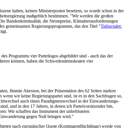
zene haben, keinen Ministerposten besetzen, so wurde schon in der
derheitsregierung maßgeblich bestimmen. "Wir werden die großen
 Die Bandenkriminalität, die Strompreise, Klimaherausforderungen
 des gemeinsamen Regierungsprogramms, das den Titel "
Tidöavtalet:
ägt.
e des Programms vier Parteilogos abgebildet sind - auch das der
llieren können, haben die Schwedendemokraten vier
en, Jimmie Akesson, bei der Präsentation des 62 Seiten starken
 wenn wir keine Regierungspartei sind, ist es in den Sachfragen so,
 Machtwechsel auch einen Paradigmenwechsel in der Einwanderungs-
sind, und in den 17 Jahren, in denen ich Parteivorsitzender bin,
en: Wir schaffen das Instrument der unbefristeten
 Einwanderung gegen Null bringen wird."
hteten nach europäischer Quote (Kontingentflüchtlinge) werde von