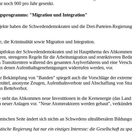
ur noch 900 pro Jahr gesenkt.
gsprogramms: "Migration und Integration"
ekte haben die Schwedendemokraten und die Drei-Parteien-Regierung
 die Kriminalität sowie Migration und Integration.
Hauptfokus der Schwedendemokraten und ist Hauptthema des Abkommens. 
en, strengeren Regeln für die Arbeitsmigration und restriktiveren Be
Transitzentren während des gesamten Asylverfahrens und eine Verschä
in denen Aufenthaltsgenehmigungen widerrufen werden, vor.
r Bekämpfung von "Banden" spiegelt auch die Vorschläge der extremen
ttel, anonyme Zeugen, Aufenthaltsverbote und Abschaffung von Strafnac
n Bettelverbot.
 sieht das Abkommen neue Investitionen in die Kernenergie (das Land h
neuer Anlagen vor. "Neue Atomreaktoren werden gebaut", verkündete 
mischen Seite ändert sich nichts an Schwedens ultraliberalem Bildungs
stische Regierung hat nur ein einziges Interesse: die Gesellschaft zu spa