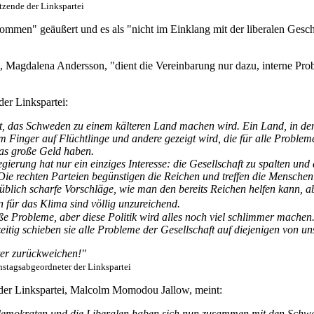
tzende der Linkspartei
ommen" geäußert und es als "nicht im Einklang mit der liberalen Gesc
, Magdalena Andersson, "dient die Vereinbarung nur dazu, interne Pro
er Linkspartei:
jekt, das Schweden zu einem kälteren Land machen wird. Ein Land, in de
m Finger auf Flüchtlinge und andere gezeigt wird, die für alle Proble
 das große Geld haben.
egierung hat nur ein einziges Interesse: die Gesellschaft zu spalten u
 Die rechten Parteien begünstigen die Reichen und treffen die Mensch
lich scharfe Vorschläge, wie man den bereits Reichen helfen kann, a
nen für das Klima sind völlig unzureichend.
e Probleme, aber diese Politik wird alles noch viel schlimmer machen. 
itig schieben sie alle Probleme der Gesellschaft auf diejenigen von u
ter zurückweichen!"
tagsabgeordneter der Linkspartei
der Linkspartei, Malcolm Momodou Jallow, meint:
demokraten und die Liberalen haben sich nun zusammen mit den Schwe