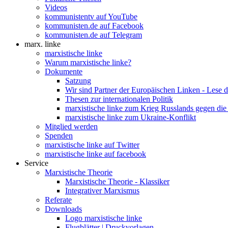
Videos
kommunistentv auf YouTube
kommunisten.de auf Facebook
kommunisten.de auf Telegram
marx. linke
marxistische linke
Warum marxistische linke?
Dokumente
Satzung
Wir sind Partner der Europäischen Linken - Lese 
Thesen zur internationalen Politik
marxistische linke zum Krieg Russlands gegen die
marxistische linke zum Ukraine-Konflikt
Mitglied werden
Spenden
marxistische linke auf Twitter
marxistische linke auf facebook
Service
Marxistische Theorie
Marxistische Theorie - Klassiker
Integrativer Marxismus
Referate
Downloads
Logo marxistische linke
Flugblätter | Druckvorlagen