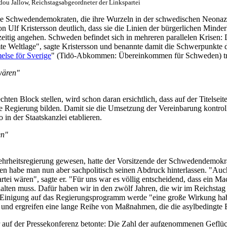
 Jallow, Reichstagsabgeordneter der Linkspartei
 Schwedendemokraten, die ihre Wurzeln in der schwedischen Neonazis
von Ulf Kristersson deutlich, dass sie die Linien der bürgerlichen Min
zeitig angehen. Schweden befindet sich in mehreren parallelen Krisen:
te Weltlage", sagte Kristersson und benannte damit die Schwerpunkte
lse för Sverige
" (Tidö-Abkommen: Übereinkommen für Schweden) tr
 wären"
hten Block stellen, wird schon daran ersichtlich, dass auf der Titelseit
ie Regierung bilden. Damit sie die Umsetzung der Vereinbarung kontro
in der Staatskanzlei etablieren.
en"
hrheitsregierung gewesen, hatte der Vorsitzende der Schwedendemokrat
en habe man nun aber sachpolitisch seinen Abdruck hinterlassen. "Auch
artei wären", sagte er. "Für uns war es völlig entscheidend, dass ein
halten muss. Dafür haben wir in den zwölf Jahren, die wir im Reichstag 
Die Einigung auf das Regierungsprogramm werde "eine große Wirkung hab
und ergreifen eine lange Reihe von Maßnahmen, die die asylbedingte
 auf der Pressekonferenz betonte: Die Zahl der aufgenommenen Geflüc