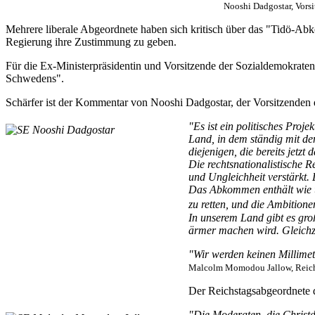
Nooshi Dadgostar, Vorsi
Mehrere liberale Abgeordnete haben sich kritisch über das "Tidö-Abk
Regierung ihre Zustimmung zu geben.
Für die Ex-Ministerpräsidentin und Vorsitzende der Sozialdemokraten
Schwedens".
Schärfer ist der Kommentar von Nooshi Dadgostar, der Vorsitzenden d
"Es ist ein politisches Pro
Land, in dem ständig mit de
diejenigen, die bereits jetzt
Die rechtsnationalistische R
und Ungleichheit verstärkt.
Das Abkommen enthält wie üb
zu retten, und die Ambitio
In unserem Land gibt es groß
ärmer machen wird. Gleichze
"Wir werden keinen Millime
Malcolm Momodou Jallow, Reichs
Der Reichstagsabgeordnete 
"Die Moderaten, die Christ