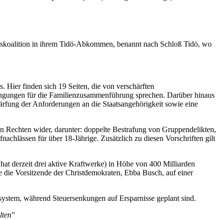
skoalition in ihrem Tidö-Abkommen, benannt nach Schloß Tidö, wo
Hier finden sich 19 Seiten, die von verschärften
dingungen für die Familienzusammenführung sprechen. Darüber hinaus
rfung der Anforderungen an die Staatsangehörigkeit sowie eine
 Rechten wider, darunter: doppelte Bestrafung von Gruppendelikten,
hlässen für über 18-Jährige. Zusätzlich zu diesen Vorschriften gilt
at derzeit drei aktive Kraftwerke) in Höhe von 400 Milliarden
die Vorsitzende der Christdemokraten, Ebba Busch, auf einer
system, während Steuersenkungen auf Ersparnisse geplant sind.
lten"