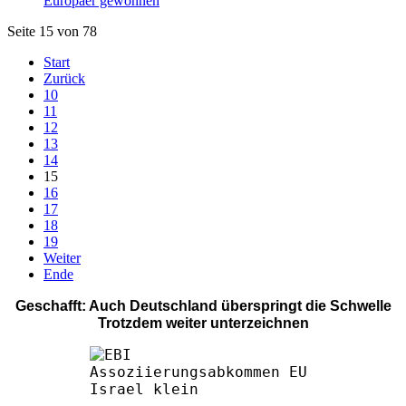
Europäer gewonnen
Seite 15 von 78
Start
Zurück
10
11
12
13
14
15
16
17
18
19
Weiter
Ende
Geschafft: Auch Deutschland überspringt die Schwelle
Trotzdem weiter unterzeichnen