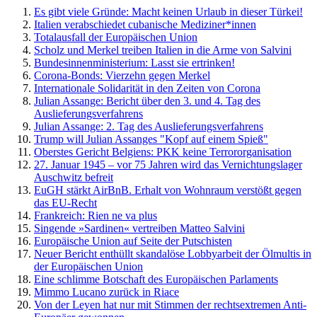
Es gibt viele Gründe: Macht keinen Urlaub in dieser Türkei!
Italien verabschiedet cubanische Mediziner*innen
Totalausfall der Europäischen Union
Scholz und Merkel treiben Italien in die Arme von Salvini
Bundesinnenministerium: Lasst sie ertrinken!
Corona-Bonds: Vierzehn gegen Merkel
Internationale Solidarität in den Zeiten von Corona
Julian Assange: Bericht über den 3. und 4. Tag des
Auslieferungsverfahrens
Julian Assange: 2. Tag des Auslieferungsverfahrens
Trump will Julian Assanges "Kopf auf einem Spieß"
Oberstes Gericht Belgiens: PKK keine Terrororganisation
27. Januar 1945 – vor 75 Jahren wird das Vernichtungslager
Auschwitz befreit
EuGH stärkt AirBnB. Erhalt von Wohnraum verstößt gegen
das EU-Recht
Frankreich: Rien ne va plus
Singende »Sardinen« vertreiben Matteo Salvini
Europäische Union auf Seite der Putschisten
Neuer Bericht enthüllt skandalöse Lobbyarbeit der Ölmultis in
der Europäischen Union
Eine schlimme Botschaft des Europäischen Parlaments
Mimmo Lucano zurück in Riace
Von der Leyen hat nur mit Stimmen der rechtsextremen Anti-