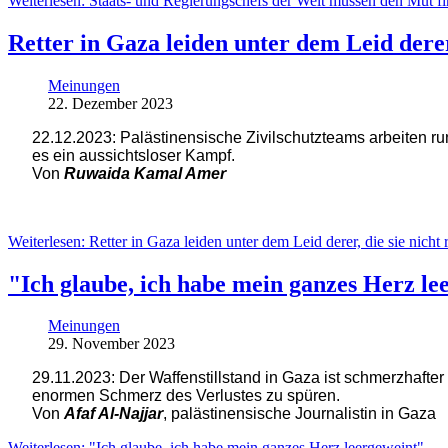
Weiterlesen: Staats- und Regierungschefs der Welt müssen den Mut fin
Retter in Gaza leiden unter dem Leid derer
Meinungen
22. Dezember 2023
22.12.2023: Palästinensische Zivilschutzteams arbeiten ru
es ein aussichtsloser Kampf.
Von
Ruwaida Kamal Amer
Weiterlesen: Retter in Gaza leiden unter dem Leid derer, die sie nicht 
"Ich glaube, ich habe mein ganzes Herz le
Meinungen
29. November 2023
29.11.2023: Der Waffenstillstand in Gaza ist schmerzhaft
enormen Schmerz des Verlustes zu spüren.
Von
Afaf Al-Najjar
, palästinensische Journalistin in Gaza
Weiterlesen: "Ich glaube, ich habe mein ganzes Herz leergeweint"