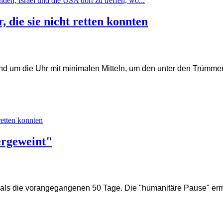
den, Israel und die USA dort zu treffen, wo...
, die sie nicht retten konnten
nd um die Uhr mit minimalen Mitteln, um den unter den Trümmern
retten konnten
ergeweint"
er als die vorangegangenen 50 Tage. Die "humanitäre Pause" er