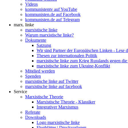
Videos
kommunistentv auf YouTube
kommunisten.de auf Facebook
kommunisten.de auf Telegram
marx. linke
marxistische linke
Warum marxistische linke?
Dokumente
Satzung
Wir sind Partner der Europäischen Linken - Lese 
Thesen zur internationalen Politik
marxistische linke zum Krieg Russlands gegen die
marxistische linke zum Ukraine-Konflikt
Mitglied werden
Spenden
marxistische linke auf Twitter
marxistische linke auf facebook
Service
Marxistische Theorie
Marxistische Theorie - Klassiker
Integrativer Marxismus
Referate
Downloads
Logo marxistische linke
Flugblätter | Druckvorlagen