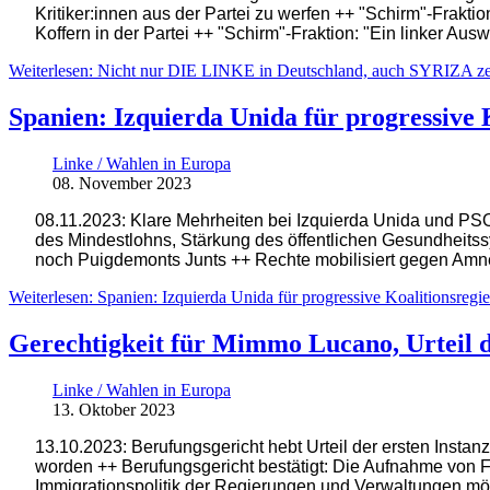
Kritiker:innen aus der Partei zu werfen ++ "Schirm"-Fraktio
Koffern in der Partei ++ "Schirm"-Fraktion: "Ein linker Aus
Weiterlesen: Nicht nur DIE LINKE in Deutschland, auch SYRIZA zerl
Spanien: Izquierda Unida für progressive 
Linke / Wahlen in Europa
08. November 2023
08.11.2023: Klare Mehrheiten bei Izquierda Unida und PS
des Mindestlohns, Stärkung des öffentlichen Gesundheit
noch Puigdemonts Junts ++ Rechte mobilisiert gegen Amn
Weiterlesen: Spanien: Izquierda Unida für progressive Koalitionsregie
Gerechtigkeit für Mimmo Lucano, Urteil d
Linke / Wahlen in Europa
13. Oktober 2023
13.10.2023: Berufungsgericht hebt Urteil der ersten Insta
worden ++ Berufungsgericht bestätigt: Die Aufnahme von F
Immigrationspolitik der Regierungen und Verwaltungen mögl