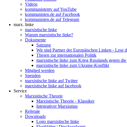
Videos
kommunistentv auf YouTube
kommunisten.de auf Facebook
kommunisten.de auf Telegram
marx. linke
marxistische linke
Warum marxistische linke?
Dokumente
Satzung
Wir sind Partner der Europäischen Linken - Lese 
Thesen zur internationalen Politik
marxistische linke zum Krieg Russlands gegen die
marxistische linke zum Ukraine-Konflikt
Mitglied werden
Spenden
marxistische linke auf Twitter
marxistische linke auf facebook
Service
Marxistische Theorie
Marxistische Theorie - Klassiker
Integrativer Marxismus
Referate
Downloads
Logo marxistische linke
Flugblätter | Druckvorlagen