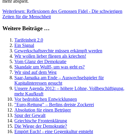
mehr abspielt.
Weiterlesen: Reflexionen des Genossen Fidel - Die schwierigen
Zeiten für die Menschheit
Weitere Beiträge …
Tarifeinheit 2.0
Ein Signal
Gewerkschaftsrechte müssen erkämpft werden
Wir wollen lieber fliegen als kriechen!
Vom Glanz der Demokratie
Skandale um Wulff- um was geht es?
Wir sind auf dem Weg
Saar-Jamaika am Ende – Auswechselspieler für
Kapitalinteressen gesucht
Unsere Agenda 2012: – höhere Löhne, Vollbeschäftigung,
mehr Kaufkraft
Vor bedrohlichen Entwicklungen
"Euro-Rettung" – Berlins dreiste Zockerei
Absolution für einen Betrüger
Spur der Gewalt
Griechische Frontenklärung
Die Wiege der Demokratie?
Empört Euch! - eine Gegenkultur entsteht