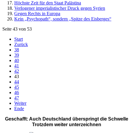
Höchste Zeit für den Staat Palästina
Verlogener imperialistischer Druck gegen Syrien
Gegen Rechts in Europa
Kein „Psychopath“, sondern „Spitze des Eisberges“
Seite 43 von 53
Start
Zurück
38
39
40
41
42
43
44
45
46
47
Weiter
Ende
Geschafft: Auch Deutschland überspringt die Schwelle
Trotzdem weiter unterzeichnen