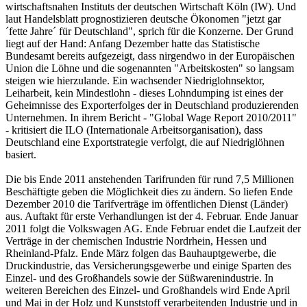
wirtschaftsnahen Instituts der deutschen Wirtschaft Köln (IW). Und
laut Handelsblatt prognostizieren deutsche Ökonomen "jetzt gar
´fette Jahre´ für Deutschland", sprich für die Konzerne. Der Grund
liegt auf der Hand: Anfang Dezember hatte das Statistische
Bundesamt bereits aufgezeigt, dass nirgendwo in der Europäischen
Union die Löhne und die sogenannten "Arbeitskosten" so langsam
steigen wie hierzulande. Ein wachsender Niedriglohnsektor,
Leiharbeit, kein Mindestlohn - dieses Lohndumping ist eines der
Geheimnisse des Exporterfolges der in Deutschland produzierenden
Unternehmen. In ihrem Bericht - "Global Wage Report 2010/2011"
- kritisiert die ILO (Internationale Arbeitsorganisation), dass
Deutschland eine Exportstrategie verfolgt, die auf Niedriglöhnen
basiert.
Die bis Ende 2011 anstehenden Tarifrunden für rund 7,5 Millionen
Beschäftigte geben die Möglichkeit dies zu ändern. So liefen Ende
Dezember 2010 die Tarifverträge im öffentlichen Dienst (Länder)
aus. Auftakt für erste Verhandlungen ist der 4. Februar. Ende Januar
2011 folgt die Volkswagen AG. Ende Februar endet die Laufzeit der
Verträge in der chemischen Industrie Nordrhein, Hessen und
Rheinland-Pfalz. Ende März folgen das Bauhauptgewerbe, die
Druckindustrie, das Versicherungsgewerbe und einige Sparten des
Einzel- und des Großhandels sowie der Süßwarenindustrie. In
weiteren Bereichen des Einzel- und Großhandels wird Ende April
und Mai in der Holz und Kunststoff verarbeitenden Industrie und in