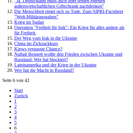
"Ja. Deutschland muss auch über seinen eigenen
außenwirtschaftlichen Giftschrank nachdenken"
Die Menschheit rüstet sich zu Tode. Zum SIPRI-Factsheet
"Welt-Militärausgaben"
Krieg im Sudan
Operation "Freiheit für Irak": Ein Krieg für alles andere als
für Freiheit.
Der Weg vom Irak in die Ukraine
China im Zickzackkurs
Kiews verpasste Chance?
Naftali Bennett wollte den Frieden zwischen Ukraine und
Russland: Wer hat blockiert?
Lateinamerika und der Krieg in der Ukraine
Wer hat die Macht in Russland?
Seite 6 von 42
Start
Zurück
1
2
3
4
5
6