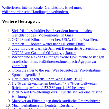
Weiterlesen: Internationaler Gerichtshof: Israel muss
völkermörderische Handlungen verhindern.
Weitere Beiträge …
Südafrika beschuldigt Israel vor dem Internationalen
Gerichtshof des "Völkermords" in Gaza
COP28 und Klima hin oder her: USA, China, Brasilien,
Arabien, … bohren weiter nach Öl, ohne Ende.
2023 wird das wärmste Jahr seit Beginn der Aufzeichnungen.
COP28 von Gas- und Öl-Lobby gekapert
Wieder eine Nakba? Durchgesickerte Dokumente bestätigen
israelischen Plan, Palästinenser:innen nach Ägypten zu
vertreiben
'From the river to the sea': Was bedeutet der Pro-Palästina-
Spruch eigentlich?
Der Putsch gegen die Dritte Welt: Chile, 1973
1,2 % der Erwachsenen besitzen 47,8 % des weltweiten
Reichtums, während 53,2 % nur 1,1 % besitzen
BRICS auf Erweiterungskurs. "Für die Völker eine falsche
Hoffnung"?
Massaker an Flüchtlingen durch saudische Grenzschützer
Machtverhältnisse im heutigen Russland