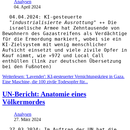
Analysen
04. April 2024
04.04.2024: KI-gesteuerte
"
industrialisierte Ausrottung" ++
Die
israelische Armee hat Zehntausende von
Bewohnern des Gazastreifens als Verdächtige
für die Ermordung markiert, wobei sie ein
KI-Zielsystem mit wenig menschlicher
Aufsicht einsetzt und viele zivile Opfer in
Kauf nimmt, wie +972 und Local Call
enthüllen (link zur deutschen Übersetzung
bei den Fußnoten)
Weiterlesen: 'Lavender': KI-gesteuerter Vernichtungskrieg in Gaza.
Eine Maschine, die 100 zivile Todesopfer für...
UN-Bericht: Anatomie eines
Völkermordes
Analysen
27. März 2024
27.03.2024: Im Auftrag der UN hat die