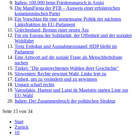
Italien: 100.000 beim Friedensmarsch in Assisi
Die ManiFiesta der PTB – Ausweis einer erfolgreichen
kommunistischen Partei
Ein Vorschlag für eine gemeinsame Politik der nächsten
Linksfraktion im EU-Parlament
Griechenland, Beginn einer neuen Ära
Für ein Europa der Solidarität, der Offenheit und der sozialen
Wohlfahrt
Trotz Erdoğan und Ausnahmezustand: HDP bleibt im
Parlament
Eine Antwort auf die soziale Frage als Menschheitsfrage
suchen
Türkei: "Die ungerechtesten Wahlen ihrer Geschichte"
Slowenien: Rechte gewinnt Wahl, Linke legt zu
Einheit, um zu verändern und zu gewinnen
Ungarn scharf rechts
Varoufakis, Hamon und Luigi de Magistris starten Liste zur
EU-Wahl
Italien: Der Zusammenbruch der politischen Struktur
Seite 15 von 34
Start
Zurück
10