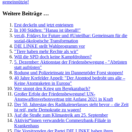
gemeinnützig!
Weitere Beiträge …
Erst deckeln und jetzt enteignen
In 100 Städten: "Hanau ist überall!"
ver.di, Fridays for Future und #Unteilbar: Gemeinsam für die
sozial-ökologische Transformation
DIE LINKE stellt Wahlprogramm vor
"Tiere haben mehr Rechte als wir"
Will die SPD doch keine Kampfdrohnen?
5. Dezember: Aktionstag der Friedensbewegung - "Abrüsten
statt aufrüsten"
Rodung und Polizeieinsatz im Dannenröder Forst stoppen!
40 Jahre Krefelder Appell: "Der Atomtod bedroht uns alle –
Keine Atomraketen in Europa"
Wer stoppt den Krieg um Bergkarabach?
Großer Erfolg der Friedensbewegung! UN-
Atomwaffenverbotsvertrag tritt Anfang 2021 in Kraft
Der 50. Jahrestag des Radikalenerlasses steht bevor – die Zeit
ist reif, mehr Demokratie zu wagen!
Auf die Straße zum Klimastreik am 25. September
Aktivist*innen verwandeln Commerzbank-Filiale in
Krankenhaus
Die Vorsitzenden der Partei DIE LINKE haben ihren