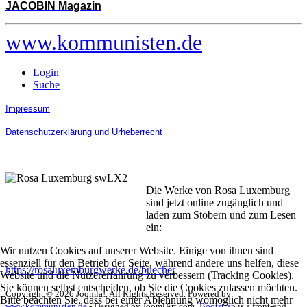
JACOBIN Magazin
www.kommunisten.de
Login
Suche
Impressum
Datenschutzerklärung und Urheberrecht
Die Werke von Rosa Luxemburg
sind jetzt online zugänglich und
laden zum Stöbern und zum Lesen
ein:
Wir nutzen Cookies auf unserer Website. Einige von ihnen sind
essenziell für den Betrieb der Seite, während andere uns helfen, diese
https://rosaluxemburgwerke.de/buecher
Website und die Nutzererfahrung zu verbessern (Tracking Cookies).
Sie können selbst entscheiden, ob Sie die Cookies zulassen möchten.
Copyright © 2026 Joomla!. All Rights Reserved. Powered by
Bitte beachten Sie, dass bei einer Ablehnung womöglich nicht mehr
www.kommunisten.de
- Designed by JoomlArt.com.
Bootstrap
is a front-end