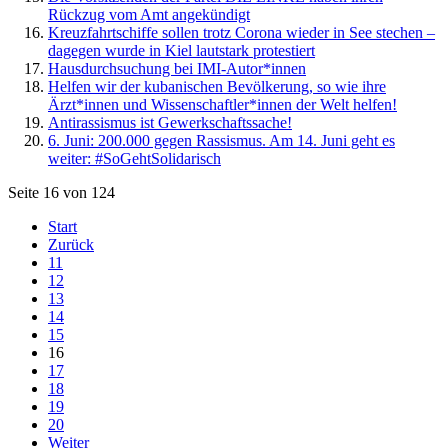
Rückzug vom Amt angekündigt
Kreuzfahrtschiffe sollen trotz Corona wieder in See stechen –
dagegen wurde in Kiel lautstark protestiert
Hausdurchsuchung bei IMI-Autor*innen
Helfen wir der kubanischen Bevölkerung, so wie ihre
Ärzt*innen und Wissenschaftler*innen der Welt helfen!
Antirassismus ist Gewerkschaftssache!
6. Juni: 200.000 gegen Rassismus. Am 14. Juni geht es
weiter: #SoGehtSolidarisch
Seite 16 von 124
Start
Zurück
11
12
13
14
15
16
17
18
19
20
Weiter