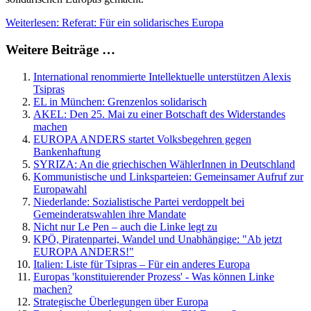
Weiterlesen: Referat: Für ein solidarisches Europa
Weitere Beiträge …
International renommierte Intellektuelle unterstützen Alexis
Tsipras
EL in München: Grenzenlos solidarisch
AKEL: Den 25. Mai zu einer Botschaft des Widerstandes
machen
EUROPA ANDERS startet Volksbegehren gegen
Bankenhaftung
SYRIZA: An die griechischen WählerInnen in Deutschland
Kommunistische und Linksparteien: Gemeinsamer Aufruf zur
Europawahl
Niederlande: Sozialistische Partei verdoppelt bei
Gemeinderatswahlen ihre Mandate
Nicht nur Le Pen – auch die Linke legt zu
KPÖ, Piratenpartei, Wandel und Unabhängige: "Ab jetzt
EUROPA ANDERS!"
Italien: Liste für Tsipras – Für ein anderes Europa
Europas 'konstituierender Prozess' - Was können Linke
machen?
Strategische Überlegungen über Europa