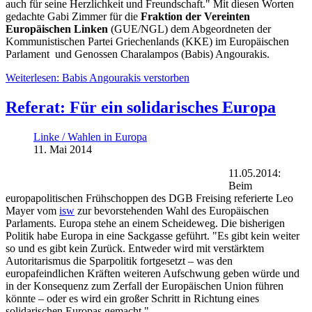
auch für seine Herzlichkeit und Freundschaft." Mit diesen Worten
gedachte Gabi Zimmer für die
Fraktion der Vereinten
Europäischen Linken
(GUE/NGL) dem Abgeordneten der
Kommunistischen Partei Griechenlands (KKE) im Europäischen
Parlament und Genossen Charalampos (Babis) Angourakis.
Weiterlesen: Babis Angourakis verstorben
Referat: Für ein solidarisches Europa
Linke / Wahlen in Europa
11. Mai 2014
11.05.2014:
Beim
europapolitischen Frühschoppen des DGB Freising referierte Leo
Mayer vom
isw
zur bevorstehenden Wahl des Europäischen
Parlaments. Europa stehe an einem Scheideweg. Die bisherigen
Politik habe Europa in eine Sackgasse geführt. "Es gibt kein weiter
so und es gibt kein Zurück. Entweder wird mit verstärktem
Autoritarismus die Sparpolitik fortgesetzt – was den
europafeindlichen Kräften weiteren Aufschwung geben würde und
in der Konsequenz zum Zerfall der Europäischen Union führen
könnte – oder es wird ein großer Schritt in Richtung eines
solidarischen Europas gemacht."