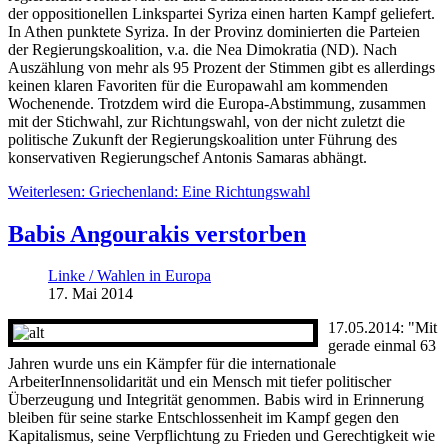
der oppositionellen Linkspartei Syriza einen harten Kampf geliefert.
In Athen punktete Syriza. In der Provinz dominierten die Parteien
der Regierungskoalition, v.a. die Nea Dimokratia (ND). Nach
Auszählung von mehr als 95 Prozent der Stimmen gibt es allerdings
keinen klaren Favoriten für die Europawahl am kommenden
Wochenende. Trotzdem wird die Europa-Abstimmung, zusammen
mit der Stichwahl, zur Richtungswahl, von der nicht zuletzt die
politische Zukunft der Regierungskoalition unter Führung des
konservativen Regierungschef Antonis Samaras abhängt.
Weiterlesen: Griechenland: Eine Richtungswahl
Babis Angourakis verstorben
Linke / Wahlen in Europa
17. Mai 2014
17.05.2014: "Mit
gerade einmal 63
Jahren wurde uns ein Kämpfer für die internationale
ArbeiterInnensolidarität und ein Mensch mit tiefer politischer
Überzeugung und Integrität genommen. Babis wird in Erinnerung
bleiben für seine starke Entschlossenheit im Kampf gegen den
Kapitalismus, seine Verpflichtung zu Frieden und Gerechtigkeit wie