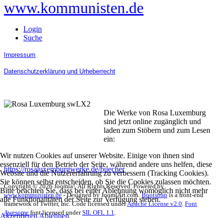
www.kommunisten.de
Login
Suche
Impressum
Datenschutzerklärung und Urheberrecht
Die Werke von Rosa Luxemburg
sind jetzt online zugänglich und
laden zum Stöbern und zum Lesen
ein:
Wir nutzen Cookies auf unserer Website. Einige von ihnen sind
essenziell für den Betrieb der Seite, während andere uns helfen, diese
https://rosaluxemburgwerke.de/buecher
Website und die Nutzererfahrung zu verbessern (Tracking Cookies).
Sie können selbst entscheiden, ob Sie die Cookies zulassen möchten.
Copyright © 2026 Joomla!. All Rights Reserved. Powered by
Bitte beachten Sie, dass bei einer Ablehnung womöglich nicht mehr
www.kommunisten.de
- Designed by JoomlArt.com.
Bootstrap
is a front-end
alle Funktionalitäten der Seite zur Verfügung stehen.
framework of Twitter, Inc. Code licensed under
Apache License v2.0
.
Font
Awesome
font licensed under
SIL OFL 1.1
.
Akzeptieren
Ablehnen