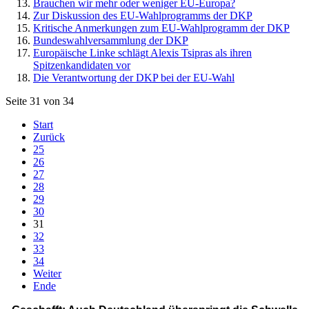
Brauchen wir mehr oder weniger EU-Europa?
Zur Diskussion des EU-Wahlprogramms der DKP
Kritische Anmerkungen zum EU-Wahlprogramm der DKP
Bundeswahlversammlung der DKP
Europäische Linke schlägt Alexis Tsipras als ihren
Spitzenkandidaten vor
Die Verantwortung der DKP bei der EU-Wahl
Seite 31 von 34
Start
Zurück
25
26
27
28
29
30
31
32
33
34
Weiter
Ende