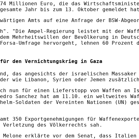
74 Millionen Euro, die das Wirtschaftsminist
gesamte Jahr bis zum 13. Oktober gemeldet ha
swärtigen Amts auf eine Anfrage der BSW-Abgeo
h". "Die Ampel-Regierung leistet mit der Waf
dem Mehrheitswillen der Bevölkerung in Deuts
Forsa-Umfrage hervorgeht, lehnen 60 Prozent 
für den Vernichtungskrieg in Gaza
nd, das angesichts der israelischen Massaker
der wie Libanon, Syrien oder Jemen zusätzlic
ch nun für einen Lieferstopp von Waffen an I
edro Sanchez hat am 11.10. ein weltweites Wa
helm-Soldaten der Vereinten Nationen (UN) ge
amt 350 Exportgenehmigungen für Waffenexport
 Verletzung des Völkerrechts sah.
 Melone erklärte vor dem Senat, dass Italien