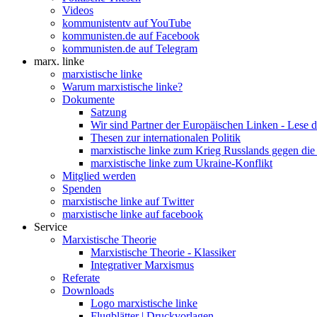
Videos
kommunistentv auf YouTube
kommunisten.de auf Facebook
kommunisten.de auf Telegram
marx. linke
marxistische linke
Warum marxistische linke?
Dokumente
Satzung
Wir sind Partner der Europäischen Linken - Lese 
Thesen zur internationalen Politik
marxistische linke zum Krieg Russlands gegen die
marxistische linke zum Ukraine-Konflikt
Mitglied werden
Spenden
marxistische linke auf Twitter
marxistische linke auf facebook
Service
Marxistische Theorie
Marxistische Theorie - Klassiker
Integrativer Marxismus
Referate
Downloads
Logo marxistische linke
Flugblätter | Druckvorlagen