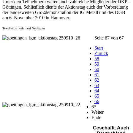
Unter den Teilnehmern waren auch zahlreiche Mitglieder der DKP –
Göttingen. Schließlich diente der Aktionstag auch der Vorbereitung
der landesweiten Großdemonstration der IG-Metall und des DGB
am 6. November 2010 in Hannover.
Text/Fotos: Reinhard Neubauer
Seite 67 von 67
Start
Zurück
58
59
60
61
62
63
64
65
66
67
Weiter
Ende
Geschafft: Auch