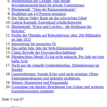
Wiederaufbau der Ukraine, eine riesige
Investitionsmöglichkeit für private Unternehmen
Rheinmetall: "Titan der Rüstungsindustrie"
Reallöhne um 4,0 Prozent gesunken
Die Silicon Valley Bank als das schwächste Glied
Galeria Karstadt: Ausverkauf scheibchenweise
Rheinmetall: "Krieg und Leichen – die Hoffnung der
Reichen"
Profite der Ölmultis auf Rekordniveau: über 200 Milliarden
im Jahr 2022
Importstopp für russisches Öl
Das siebte fette Jahr der Welt-Rüstungsindustrie
China: Revolte der Foxconn-Beschäftigten
Pilotabschluss Metall: Es hat nicht gekracht. Pro Jahr nur eine
halbe Acht
Nicht nur die virtuelle Umkleidekabine. Digitalisierung im
Handel
Gaspreisbremse: Soziale Krise wird nicht gestoppt. Obere
Einkommensklassen und Industrie profitieren.
Weizen, Hungersnot und Propaganda
Gasumlage mit direkter Beteiligung von Uniper und weiteren
Energiekonzernen erarbeitet
Seite 5 von 67