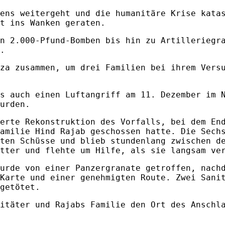
ens weitergeht und die humanitäre Krise kata
t ins Wanken geraten.
n 2.000-Pfund-Bomben bis hin zu Artilleriegr
.
za zusammen, um drei Familien bei ihrem Vers
s auch einen Luftangriff am 11. Dezember im 
urden.
erte Rekonstruktion des Vorfalls, bei dem En
amilie Hind Rajab geschossen hatte. Die Sech
ten Schüsse und blieb stundenlang zwischen d
tter und flehte um Hilfe, als sie langsam ve
urde von einer Panzergranate getroffen, nach
Karte und einer genehmigten Route. Zwei Sani
getötet.
itäter und Rajabs Familie den Ort des Anschl