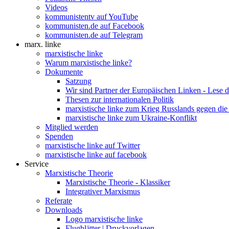
Videos
kommunistentv auf YouTube
kommunisten.de auf Facebook
kommunisten.de auf Telegram
marx. linke
marxistische linke
Warum marxistische linke?
Dokumente
Satzung
Wir sind Partner der Europäischen Linken - Lese 
Thesen zur internationalen Politik
marxistische linke zum Krieg Russlands gegen die
marxistische linke zum Ukraine-Konflikt
Mitglied werden
Spenden
marxistische linke auf Twitter
marxistische linke auf facebook
Service
Marxistische Theorie
Marxistische Theorie - Klassiker
Integrativer Marxismus
Referate
Downloads
Logo marxistische linke
Flugblätter | Druckvorlagen