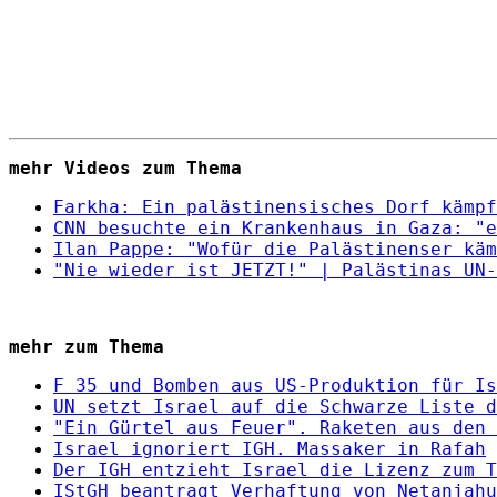
mehr Videos zum Thema
Farkha: Ein palästinensisches Dorf kämpf
CNN besuchte ein Krankenhaus in Gaza: "e
Ilan Pappe: "Wofür die Palästinenser käm
"Nie wieder ist JETZT!" | Palästinas UN-
mehr zum Thema
F 35 und Bomben aus US-Produktion für Is
UN setzt Israel auf die Schwarze Liste d
"Ein Gürtel aus Feuer". Raketen aus den 
Israel ignoriert IGH. Massaker in Rafah
Der IGH entzieht Israel die Lizenz zum T
IStGH beantragt Verhaftung von Netanjahu