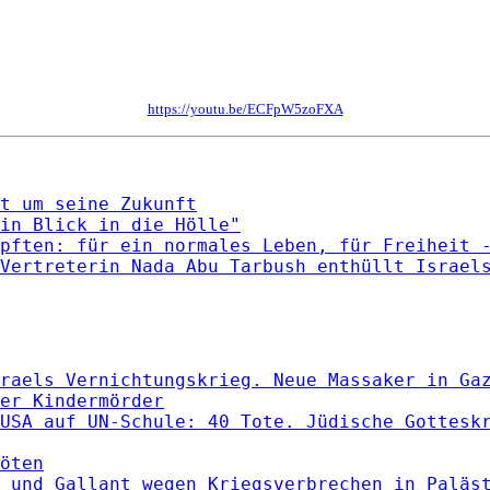
https://youtu.be/ECFpW5zoFXA
t um seine Zukunft
in Blick in die Hölle"
pften: für ein normales Leben, für Freiheit 
Vertreterin Nada Abu Tarbush enthüllt Israel
raels Vernichtungskrieg. Neue Massaker in Ga
er Kindermörder
USA auf UN-Schule: 40 Tote. Jüdische Gottesk
öten
 und Gallant wegen Kriegsverbrechen in Paläs