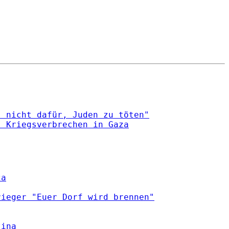
- nicht dafür, Juden zu töten"
s Kriegsverbrechen in Gaza
za
rieger "Euer Dorf wird brennen"
tina