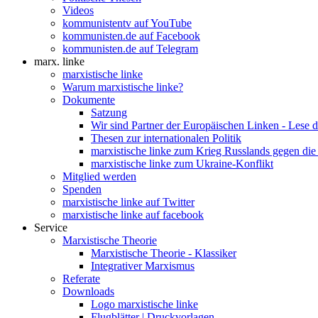
Videos
kommunistentv auf YouTube
kommunisten.de auf Facebook
kommunisten.de auf Telegram
marx. linke
marxistische linke
Warum marxistische linke?
Dokumente
Satzung
Wir sind Partner der Europäischen Linken - Lese 
Thesen zur internationalen Politik
marxistische linke zum Krieg Russlands gegen die
marxistische linke zum Ukraine-Konflikt
Mitglied werden
Spenden
marxistische linke auf Twitter
marxistische linke auf facebook
Service
Marxistische Theorie
Marxistische Theorie - Klassiker
Integrativer Marxismus
Referate
Downloads
Logo marxistische linke
Flugblätter | Druckvorlagen