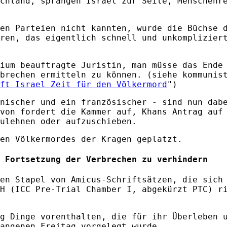
chland, sprangen Israel zur Seite, Menschenr
en Parteien nicht kannten, wurde die Büchse 
ren, das eigentlich schnell und unkomplizier
ium beauftragte Juristin, man müsse das Ende
brechen ermitteln zu können. (siehe kommunis
ft Israel Zeit für den Völkermord
")
nischer und ein französischer - sind nun dab
von fordert die Kammer auf, Khans Antrag auf
ulehnen oder aufzuschieben.
en Völkermordes der Kragen geplatzt.
 Fortsetzung der Verbrechen zu verhindern
en Stapel von Amicus-Schriftsätzen, die sich
H (ICC Pre-Trial Chamber I, abgekürzt PTC) r
g Dinge vorenthalten, die für ihr Überleben 
angenen Freitag vorgelegt wurde.