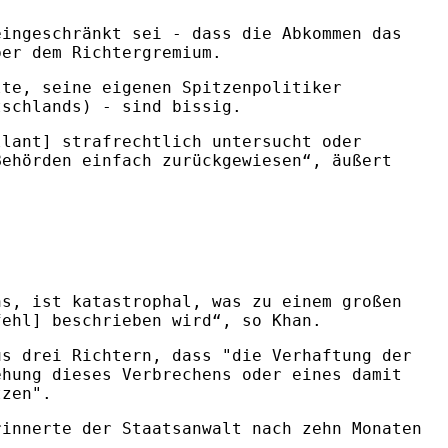
eingeschränkt sei - dass die Abkommen das
ber dem Richtergremium.
lte, seine eigenen Spitzenpolitiker
tschlands) - sind bissig.
llant] strafrechtlich untersucht oder
Behörden einfach zurückgewiesen“, äußert
ns, ist katastrophal, was zu einem großen
fehl] beschrieben wird“, so Khan.
us drei Richtern, dass "die Verhaftung der
ehung dieses Verbrechens oder eines damit
tzen".
rinnerte der Staatsanwalt nach zehn Monaten