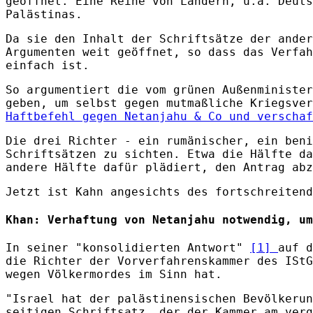
geöffnet. Eine Reihe von Ländern, u.a. Deuts
Palästinas.
Da sie den Inhalt der Schriftsätze der ander
Argumenten weit geöffnet, so dass das Verfah
einfach ist.
So argumentiert die vom grünen Außenminister
geben, um selbst gegen mutmaßliche Kriegsver
Haftbefehl gegen Netanjahu & Co und verschaf
Die drei Richter - ein rumänischer, ein beni
Schriftsätzen zu sichten. Etwa die Hälfte da
andere Hälfte dafür plädiert, den Antrag abz
Jetzt ist Kahn angesichts des fortschreitend
Khan: Verhaftung von Netanjahu notwendig, um
In seiner "konsolidierten Antwort"
[1]
auf d
die Richter der Vorverfahrenskammer des IStG
wegen Völkermordes im Sinn hat.
"Israel hat der palästinensischen Bevölkerun
seitigen Schriftsatz, der der Kammer am verg