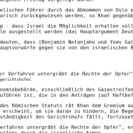
elischen Führer durch das Abkommen von Oslo 
arisch zurückgewiesen werden, so Khan gegenü
p - dass Israel die Möglichkeit erhalten sol
le ausgestellt werden (das Hauptargument Deu
deuten, dass [Benjamin Netanjahu und Yoav Ga
auptvorwürfe gegen sie von den israelischen 
er Verfahren untergräbt die Rechte der Opfer"
gerichtshofes
nomiebehörde, einschließlich des Gazastreife
uführen ist, die in den Anträgen [auf Haftbe
des Römischen Statuts rät Khan dem Gremium a
 erscheint, um sie daran zu hindern, die Beg
ständigkeit des Gerichtshofs fällt, fortzuse
erfahren untergräbt die Rechte der Opfer", e
eifens durch die israelische Armee.