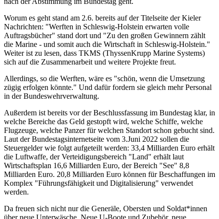
nach der Abstimmung im Bundestag geht.
Worum es geht stand am 2.6. bereits auf der Titelseite der Kieler
Nachrichten: "Werften in Schleswig-Holstein erwarten volle
Auftragsbücher" stand dort und "Zu den großen Gewinnern zählt
die Marine - und somit auch die Wirtschaft in Schleswig-Holstein."
Weiter ist zu lesen, dass TKMS (ThyssenKrupp Marine Systems)
sich auf die Zusammenarbeit und weitere Projekte freut.
Allerdings, so die Werften, wäre es "schön, wenn die Umsetzung
zügig erfolgen könnte." Und dafür fordern sie gleich mehr Personal
in der Bundeswehrverwaltung.
Außerdem ist bereits vor der Beschlussfassung im Bundestag klar, in
welche Bereiche das Geld gestopft wird, welche Schiffe, welche
Flugzeuge, welche Panzer für welchen Standort schon gebucht sind.
Laut der Bundestagsinternetseite vom 3.Juni 2022 sollen die
Steuergelder wie folgt aufgeteilt werden: 33,4 Milliarden Euro erhält
die Luftwaffe, der Verteidigungsbereich "Land" erhält laut
Wirtschaftsplan 16,6 Milliarden Euro, der Bereich "See" 8,8
Milliarden Euro. 20,8 Milliarden Euro können für Beschaffungen im
Komplex "Führungsfähigkeit und Digitalisierung" verwendet
werden.
Da freuen sich nicht nur die Generäle, Obersten und Soldat*innen
über neue Unterwäsche. Neue U-Boote und Zubehör, neue