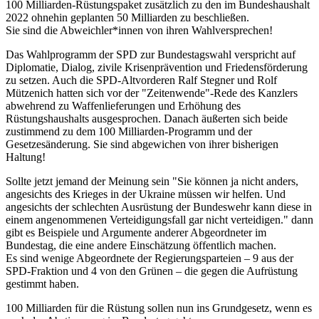
100 Milliarden-Rüstungspaket zusätzlich zu den im Bundeshaushalt
2022 ohnehin geplanten 50 Milliarden zu beschließen.
Sie sind die Abweichler*innen von ihren Wahlversprechen!
Das Wahlprogramm der SPD zur Bundestagswahl verspricht auf
Diplomatie, Dialog, zivile Krisenprävention und Friedensförderung
zu setzen. Auch die SPD-Altvorderen Ralf Stegner und Rolf
Mützenich hatten sich vor der "Zeitenwende"-Rede des Kanzlers
abwehrend zu Waffenlieferungen und Erhöhung des
Rüstungshaushalts ausgesprochen. Danach äußerten sich beide
zustimmend zu dem 100 Milliarden-Programm und der
Gesetzesänderung. Sie sind abgewichen von ihrer bisherigen
Haltung!
Sollte jetzt jemand der Meinung sein "Sie können ja nicht anders,
angesichts des Krieges in der Ukraine müssen wir helfen. Und
angesichts der schlechten Ausrüstung der Bundeswehr kann diese in
einem angenommenen Verteidigungsfall gar nicht verteidigen." dann
gibt es Beispiele und Argumente anderer Abgeordneter im
Bundestag, die eine andere Einschätzung öffentlich machen.
Es sind wenige Abgeordnete der Regierungsparteien – 9 aus der
SPD-Fraktion und 4 von den Grünen – die gegen die Aufrüstung
gestimmt haben.
100 Milliarden für die Rüstung sollen nun ins Grundgesetz, wenn es