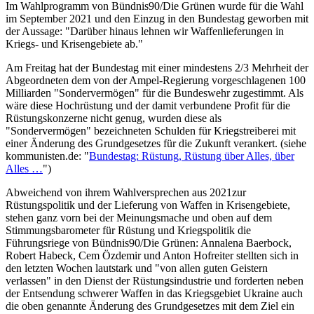
Im Wahlprogramm von Bündnis90/Die Grünen wurde für die Wahl
im September 2021 und den Einzug in den Bundestag geworben mit
der Aussage: "Darüber hinaus lehnen wir Waffenlieferungen in
Kriegs- und Krisengebiete ab."
Am Freitag hat der Bundestag mit einer mindestens 2/3 Mehrheit der
Abgeordneten dem von der Ampel-Regierung vorgeschlagenen 100
Milliarden "Sondervermögen" für die Bundeswehr zugestimmt. Als
wäre diese Hochrüstung und der damit verbundene Profit für die
Rüstungskonzerne nicht genug, wurden diese als
"Sondervermögen" bezeichneten Schulden für Kriegstreiberei mit
einer Änderung des Grundgesetzes für die Zukunft verankert. (siehe
kommunisten.de: "
Bundestag: Rüstung, Rüstung über Alles, über
Alles …
")
Abweichend von ihrem Wahlversprechen aus 2021zur
Rüstungspolitik und der Lieferung von Waffen in Krisengebiete,
stehen ganz vorn bei der Meinungsmache und oben auf dem
Stimmungsbarometer für Rüstung und Kriegspolitik die
Führungsriege von Bündnis90/Die Grünen: Annalena Baerbock,
Robert Habeck, Cem Özdemir und Anton Hofreiter stellten sich in
den letzten Wochen lautstark und "von allen guten Geistern
verlassen" in den Dienst der Rüstungsindustrie und forderten neben
der Entsendung schwerer Waffen in das Kriegsgebiet Ukraine auch
die oben genannte Änderung des Grundgesetzes mit dem Ziel ein