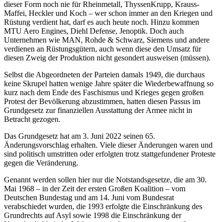
dieser Form noch nie für Rheinmetall, ThyssenKrupp, Krauss-
Maffei, Heckler und Koch – wer schon immer an den Kriegen und
Rüstung verdient hat, darf es auch heute noch. Hinzu kommen
MTU Aero Engines, Diehl Defense, Jenoptik. Doch auch
Unternehmen wie MAN, Rohde & Schwarz, Siemens und andere
verdienen an Rüstungsgütern, auch wenn diese den Umsatz für
diesen Zweig der Produktion nicht gesondert ausweisen (müssen).
Selbst die Abgeordneten der Parteien damals 1949, die durchaus
keine Skrupel hatten wenige Jahre später die Wiederbewaffnung so
kurz nach dem Ende des Faschismus und Krieges gegen großen
Protest der Bevölkerung abzustimmen, hatten diesen Passus im
Grundgesetz zur finanziellen Ausstattung der Armee nicht in
Betracht gezogen.
Das Grundgesetz hat am 3. Juni 2022 seinen 65.
Änderungsvorschlag erhalten. Viele dieser Änderungen waren und
sind politisch umstritten oder erfolgten trotz stattgefundener Proteste
gegen die Veränderung.
Genannt werden sollen hier nur die Notstandsgesetze, die am 30.
Mai 1968 – in der Zeit der ersten Großen Koalition – vom
Deutschen Bundestag und am 14. Juni vom Bundesrat
verabschiedet wurden, die 1993 erfolgte die Einschränkung des
Grundrechts auf Asyl sowie 1998 die Einschränkung der