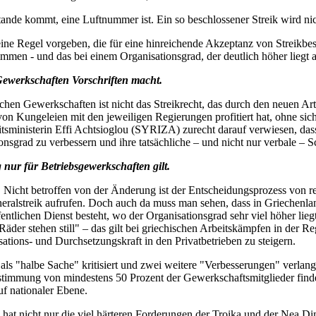
tande kommt, eine Luftnummer ist. Ein so beschlossener Streik wird nich
ine Regel vorgeben, die für eine hinreichende Akzeptanz von Streikbes
men - und das bei einem Organisationsgrad, der deutlich höher liegt a
Gewerkschaften Vorschriften macht.
schen Gewerkschaften ist nicht das Streikrecht, das durch den neuen Art
on Kungeleien mit den jeweiligen Regierungen profitiert hat, ohne sic
itsministerin Effi Achtsioglou (SYRIZA) zurecht darauf verwiesen, da
onsgrad zu verbessern und ihre tatsächliche – und nicht nur verbale – S
nur für Betriebsgewerkschaften gilt.
. Nicht betroffen von der Änderung ist der Entscheidungsprozess von 
lstreik aufrufen. Doch auch da muss man sehen, dass in Griechenland 
tlichen Dienst besteht, wo der Organisationsgrad sehr viel höher liegt 
Räder stehen still" – das gilt bei griechischen Arbeitskämpfen in der Reg
ations- und Durchsetzungskraft in den Privatbetrieben zu steigern.
ls "halbe Sache" kritisiert und zwei weitere "Verbesserungen" verlangt
timmung von mindestens 50 Prozent der Gewerkschaftsmitglieder finden.
uf nationaler Ebene.
 hat nicht nur die viel härteren Forderungen der Troika und der Nea D