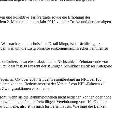
en und kollektive Tarifverträge sowie die Erhöhung des
t dem 2. Memorandum im Jahr 2012 von der Troika und der damaligen
as nach einem technischen Detail klingt, ist tatsächlich ganz
worden war, um die Erstwohnsitze einkommensschwacher Familien zu
 defaulters', also etwa 'absichtliche Nichtzahler'. Zehntausende von
autet, dass fast 30 Prozent der säumigen Schuldner zu dieser Kategorie
abbauen; im Oktober 2017 lag der Gesamtbestand an NPL bei 103
sanieren können. Bedeutsamer ist der Verkauf von NPL-Paketen zu
ls Zwangsauktionen einzutreiben.
n droht, wenn sie die Bankhypotheken nicht bedienen können oder hohe
Erstwohnung auf einer 'freiwilligen' Vereinbarung vom 10. Oktober
ro-Schwelle, also etwa auch für Ferienhäuser. Wie lang die Banken