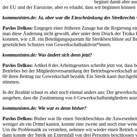
beginnt damit aber au
der EU und der Eurozone, aber es erlaubt, dass wir beginnen könne
kommunisten.de: Ja, aber war die Einschränkung des Streikrechts
Pavlos Delkos:
Entgegen einer früheren Zusage hat die Regierung eine
man diese Änderung nicht gewollt, aber unter dem Druck der Troika 
konnten, wie z.B. ein Beteiligungsquorum für Streikbeschlüsse auf 
gesetzlichen Schutzes von Gewerkschaftsaktivist*innen.
kommunisten.de: Was ändert sich denn jetzt?
Pavlos Delkos:
Artikel 8 des Arbeitsgesetzes schreibt jetzt vor, das
Betriebes bei der Mitgliederversammlung der Betriebsgewerkschaft a
60 ihren Beitrag zur Gewerkschaft bezahlt. Ein Streik kann durchgef
stimmen.
In der Realität schaut es aber noch einmal anders aus: Der gewerkscha
ausgehen, dass die Zustimmung von 6 Gewerkschaftsmitgliedern ausrei
kommunisten.de: Wie war es denn bisher?
Pavlos Delkos:
Bisher war für einen Streikbeschluss die Anwesenhei
weniger als ein Drittel kamen, konnte eine zweite und noch eine wei
Um die Problematik zu verstehen, nehmen wir wieder einen Betrieb mi
dann konnte der Streik im Extremfall von drei Personen beschlossen 