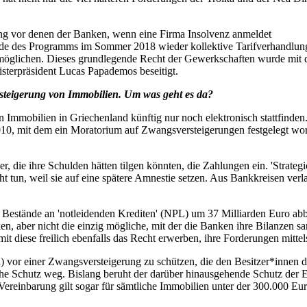
ang vor denen der Banken, wenn eine Firma Insolvenz anmeldet
nde des Programms im Sommer 2018 wieder kollektive Tarifverhandlung
ermöglichen. Dieses grundlegende Recht der Gewerkschaften wurde mi
terpräsident Lucas Papademos beseitigt.
rsteigerung von Immobilien. Um was geht es da?
mobilien in Griechenland künftig nur noch elektronisch stattfinden. W
 2010, mit dem ein Moratorium auf Zwangsversteigerungen festgelegt 
 die ihre Schulden hätten tilgen könnten, die Zahlungen ein. 'Strategic
t tun, weil sie auf eine spätere Amnestie setzen. Aus Bankkreisen verl
re Bestände an 'notleidenden Krediten' (NPL) um 37 Milliarden Euro 
n, aber nicht die einzig mögliche, mit der die Banken ihre Bilanzen 
 diese freilich ebenfalls das Recht erwerben, ihre Forderungen mitte
kia) vor einer Zwangsversteigerung zu schützen, die den Besitzer*inne
che Schutz weg. Bislang beruht der darüber hinausgehende Schutz der 
Vereinbarung gilt sogar für sämtliche Immobilien unter der 300.000 Eu