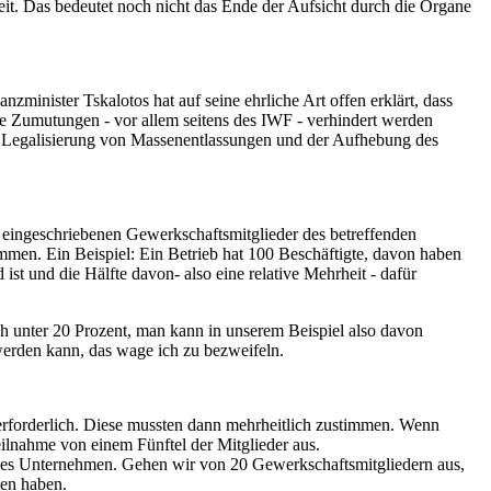
it. Das bedeutet noch nicht das Ende der Aufsicht durch die Organe
minister Tskalotos hat auf seine ehrliche Art offen erklärt, dass
e Zumutungen - vor allem seitens des IWF - verhindert werden
er Legalisierung von Massenentlassungen und der Aufhebung des
er eingeschriebenen Gewerkschaftsmitglieder des betreffenden
men. Ein Beispiel: Ein Betrieb hat 100 Beschäftigte, davon haben
t und die Hälfte davon- also eine relative Mehrheit - dafür
ich unter 20 Prozent, man kann in unserem Beispiel also davon
werden kann, das wage ich zu bezweifeln.
erforderlich. Diese mussten dann mehrheitlich zustimmen. Wenn
eilnahme von einem Fünftel der Mitglieder aus.
roßes Unternehmen. Gehen wir von 20 Gewerkschaftsmitgliedern aus,
ten haben.