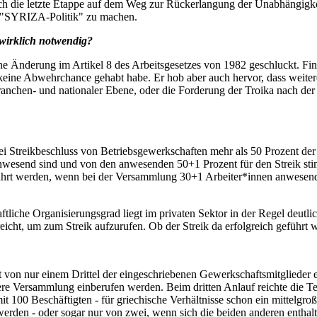
ch die letzte Etappe auf dem Weg zur Rückerlangung der Unabhängigke
n "SYRIZA-Politik" zu machen.
 wirklich notwendig?
 Änderung im Artikel 8 des Arbeitsgesetzes von 1982 geschluckt. Finanz
keine Abwehrchance gehabt habe. Er hob aber auch hervor, dass weiter
Branchen- und nationaler Ebene, oder die Forderung der Troika nach d
s bei Streikbeschluss von Betriebsgewerkschaften mehr als 50 Prozent d
nwesend sind und von den anwesenden 50+1 Prozent für den Streik stim
ührt werden, wenn bei der Versammlung 30+1 Arbeiter*innen anwesend is
ftliche Organisierungsgrad liegt im privaten Sektor in der Regel deutl
cht, um zum Streik aufzurufen. Ob der Streik da erfolgreich geführt 
t von nur einem Drittel der eingeschriebenen Gewerkschaftsmitglieder 
tere Versammlung einberufen werden. Beim dritten Anlauf reichte die T
t 100 Beschäftigten - für griechische Verhältnisse schon ein mittelg
werden - oder sogar nur von zwei, wenn sich die beiden anderen enthal