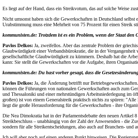
Es liegt auf der Hand, dass ein Streikvotum, das auf solche Weise zus
Nicht umsonst haben sich die Gewerkschaften in Deutschland selbst e
Urabstimmung muss eine Mehrheit von 75 Prozent für einen Streik stim
kommunisten.de: Trotzdem ist es ein Problem, wenn der Staat den 
Pavlos Delkos:
Ja, zweifellos. Aber das zentrale Problem der griechi
Glaubwürdigkeit einer Verbandsbürokratie, die in der Vergangenheit v
gesellschaftliche Glaubwürdigkeit zu kümmern. Deshalb hat die Arbe
kann: Sie stellt die Gewerkschaften vor die Aufgabe, ihren Organisati
kommunisten.de: Du hast vorher gesagt, dass die Gesetzesänderung 
Pavlos Delkos:
Ja, die Änderung betrifft nur Betriebsgewerkschaften
können die Führungen von nationalen Gewerkschaften auch zum Genera
und Thessaloniki und einer mehrstündigen Arbeitsniederlegung im öffen
großen) ist von einem Generalstreik praktisch nichts zu spüren: "Alle 
liegt die große Herausforderung für die Gewerkschaften - ihre Organis
Die Nea Dimokratia hat in der Parlamentsdebatte den neuen Artikel 8 a
Streikbeschluss – unabhängig von der Zahl der Anwesenden - die Zus
sondern für alle Streikentscheidungen, also auch auf Branchen- und a
Ich will aber noch auf einen anderen Punkt hinweisen. Die Regierung