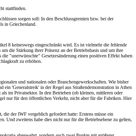
t stattfinden.
chlüssen sorgen soll: In den Beschlussgremien bzw. bei der
ls in Griechenland.
ikel 8 keineswegs eingeschränkt wird. Es ist vielmehr die fehlende
h um die Stärkung ihrer Präsenz an der Betriebsbasis und um ihre
ss die "unerwünschte" Gesetzesänderung einen positiven Effekt haben
chlagkraft zu erhöhen.
regionalen und nationalen oder Branchengewerkschaften. Wie bisher
ein 'Generalstreik' in der Regel aus Straßendemonstration in Athen
als im Privatsektor. In den Betrieben (ob kleinen, mittleren oder
el nur für den öffentlichen Verkehr, nicht aber für die Fabriken. Hier
, die der IWF vergeblich gefordert hatte: Erstens müsse ein
 Und zweitens habe dies nicht nur für die Betriebsebene zu gelten,
imokratia abgewehrt, sondern auch zwei Punkte mit größerer