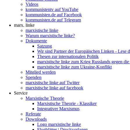
Videos
kommunistentv auf YouTube
kommunisten.de auf Facebook
kommunisten.de auf Telegram
marx. linke
marxistische linke
Warum marxistische linke?
Dokumente
Satzung
Wir sind Partner der Europäischen Linken - Lese 
Thesen zur internationalen Politik
marxistische linke zum Krieg Russlands gegen die
marxistische linke zum Ukraine-Konflikt
Mitglied werden
Spenden
marxistische linke auf Twitter
marxistische linke auf facebook
Service
Marxistische Theorie
Marxistische Theorie - Klassiker
Integrativer Marxismus
Referate
Downloads
Logo marxistische linke
Flugblätter | Druckvorlagen