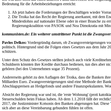
Bedeutung für die Arbeitsbeziehungen erreicht:
Ab jetzt haben die Forderungen der Beschäftigen wieder Vorr
Die Troika hat das Recht der Regierung anerkannt, mit dem E
Mindestlohns auf nationaler Ebene oder in einer Branche zu 
Regierungskoalition von PASOK und Nea Dimokratia mit Minis
kommunisten.de: Ein weiterer umstrittener Punkt ist die Zwangsve
Pavlos Delkos:
Vordergründig darum, ob Zwangsversteigerungen von Im
politisch. Hintergrund sind die Folgen eines Gesetzes aus dem Jahr
schützen.
Unter dem Schutz des Gesetzes stellten jedoch auch viele Kreditnehmer,
Schuldnern könnten ihre Kredite durchaus bedienen, tun dies aber nich
gehören (bei den Unternehmen sogar 35 Prozent).
Andererseits gehört zu den Auflagen der Troika, dass die Banken ih
Milliarden Euro. Zwangsversteigerungen sind eine Methode der Banke
Abschlagspreisen an Hedgefonds und andere Finanzspekulanten. Womit
Absicht der Regierung war und ist, die 'erste Wohnung' (proti katoi
Steuerschulden beim Fiskus haben. Ab dem 1.1.2018 fällt der rechtli
2017, die Justizminister Kotsonis den Banken abgerungen hat. Diese 
sich aber an diese Vereinbarung gebunden fühlen ist offen.