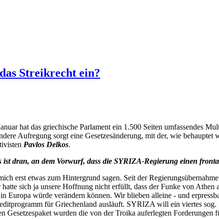
as Streikrecht ein?
anuar hat das griechische Parlament ein 1.500 Seiten umfassendes Mult
ndere Aufregung sorgt eine Gesetzesänderung, mit der, wie behauptet w
visten
Pavlos Delkos
.
ist dran, an dem Vorwurf, dass die SYRIZA-Regierung einen frontalen
ich erst etwas zum Hintergrund sagen. Seit der Regierungsübernahme b
 hatte sich ja unsere Hoffnung nicht erfüllt, dass der Funke von Athe
e in Europa würde verändern können. Wir blieben alleine - und erpressba
reditprogramm für Griechenland ausläuft. SYRIZA will ein viertes so
en Gesetzespaket wurden die von der Troika auferlegten Forderungen fü