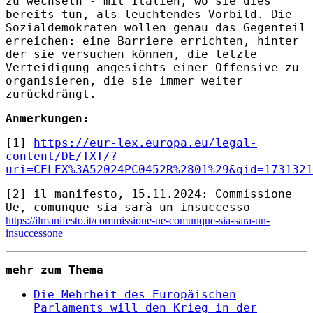
zu wechseln - mit Italien, wo sie dies
bereits tun, als leuchtendes Vorbild. Die
Sozialdemokraten wollen genau das Gegenteil
erreichen: eine Barriere errichten, hinter
der sie versuchen können, die letzte
Verteidigung angesichts einer Offensive zu
organisieren, die sie immer weiter
zurückdrängt.
Anmerkungen:
[1]
https://eur-lex.europa.eu/legal-
content/DE/TXT/?
uri=CELEX%3A52024PC0452R%2801%29&qid=1731321
[2] il manifesto, 15.11.2024: Commissione
Ue, comunque sia sarà un insuccesso
https://ilmanifesto.it/commissione-ue-comunque-sia-sara-un-
insuccessone
mehr zum Thema
Die Mehrheit des Europäischen
Parlaments will den Krieg in der