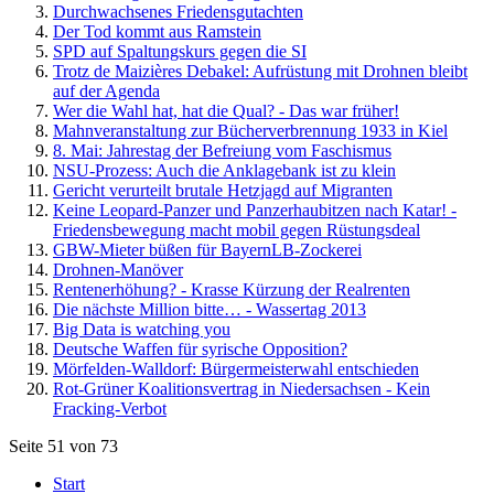
Durchwachsenes Friedensgutachten
Der Tod kommt aus Ramstein
SPD auf Spaltungskurs gegen die SI
Trotz de Maizières Debakel: Aufrüstung mit Drohnen bleibt
auf der Agenda
Wer die Wahl hat, hat die Qual? - Das war früher!
Mahnveranstaltung zur Bücherverbrennung 1933 in Kiel
8. Mai: Jahrestag der Befreiung vom Faschismus
NSU-Prozess: Auch die Anklagebank ist zu klein
Gericht verurteilt brutale Hetzjagd auf Migranten
Keine Leopard-Panzer und Panzerhaubitzen nach Katar! -
Friedensbewegung macht mobil gegen Rüstungsdeal
GBW-Mieter büßen für BayernLB-Zockerei
Drohnen-Manöver
Rentenerhöhung? - Krasse Kürzung der Realrenten
Die nächste Million bitte… - Wassertag 2013
Big Data is watching you
Deutsche Waffen für syrische Opposition?
Mörfelden-Walldorf: Bürgermeisterwahl entschieden
Rot-Grüner Koalitionsvertrag in Niedersachsen - Kein
Fracking-Verbot
Seite 51 von 73
Start