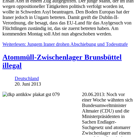
Ehsan Abri in einem Zug aufgegriffen. Der junge Mann, der im Iran
wegen oppositioneller Tätigkeiten politisch verfolgt worden ist,
wollte in Schweden Asyl beantragen. Den Boden Europas hat der
Iraner jedoch in Ungarn betreten. Damit greift die Dublin-II-
Verordnung, die besagt, dass das EU-Land für das Asylgesuch von
Flüchtlingen zuständig ist, das sie zuerst betreten haben. Am
kommenden Montag soll Abri nun abgeschoben werden.
Weiterlesen: Jungem Iraner drohen Abschiebung und Todesstrafe
Atommüll-Zwischenlager Brunsbüttel
illegal
Deutschland
20. Juni 2013
20.06.2013: Noch vor
einer Woche wähnten sich
Bundesumweltminister
Altmaier (CDU) und die
Ministerpräsidenten in
Sachen Endlager-
Suchgesetz und atomarer
Zwischenlager auf einem