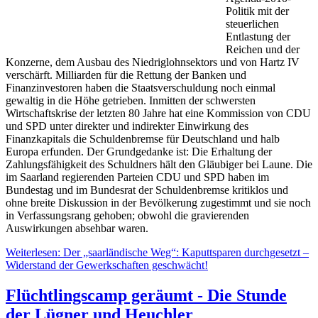
Politik mit der
steuerlichen
Entlastung der
Reichen und der
Konzerne, dem Ausbau des Niedriglohnsektors und von Hartz IV
verschärft. Milliarden für die Rettung der Banken und
Finanzinvestoren haben die Staatsverschuldung noch einmal
gewaltig in die Höhe getrieben. Inmitten der schwersten
Wirtschaftskrise der letzten 80 Jahre hat eine Kommission von CDU
und SPD unter direkter und indirekter Einwirkung des
Finanzkapitals die Schuldenbremse für Deutschland und halb
Europa erfunden. Der Grundgedanke ist: Die Erhaltung der
Zahlungsfähigkeit des Schuldners hält den Gläubiger bei Laune. Die
im Saarland regierenden Parteien CDU und SPD haben im
Bundestag und im Bundesrat der Schuldenbremse kritiklos und
ohne breite Diskussion in der Bevölkerung zugestimmt und sie noch
in Verfassungsrang gehoben; obwohl die gravierenden
Auswirkungen absehbar waren.
Weiterlesen: Der „saarländische Weg“: Kaputtsparen durchgesetzt –
Widerstand der Gewerkschaften geschwächt!
Flüchtlingscamp geräumt - Die Stunde
der Lügner und Heuchler