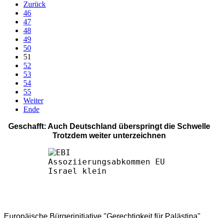
Zurück
46
47
48
49
50
51
52
53
54
55
Weiter
Ende
Geschafft: Auch Deutschland überspringt die Schwelle
Trotzdem weiter unterzeichnen
Europäische Bürgerinitiative "Gerechtigkeit für Palästina"