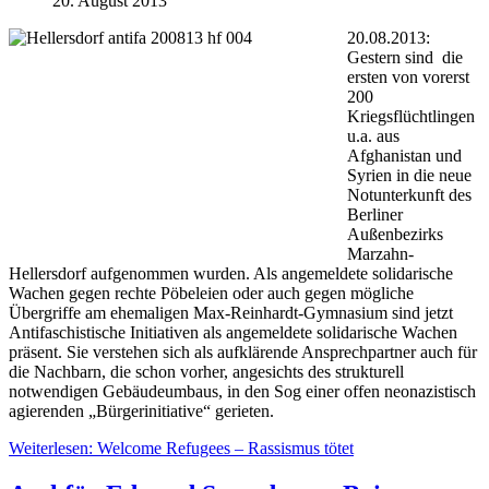
20. August 2013
20.08.2013:
Gestern sind die
ersten von vorerst
200
Kriegsflüchtlingen
u.a. aus
Afghanistan und
Syrien in die neue
Notunterkunft des
Berliner
Außenbezirks
Marzahn-
Hellersdorf aufgenommen wurden. Als angemeldete solidarische
Wachen gegen rechte Pöbeleien oder auch gegen mögliche
Übergriffe am ehemaligen Max-Reinhardt-Gymnasium sind jetzt
Antifaschistische Initiativen als angemeldete solidarische Wachen
präsent. Sie verstehen sich als aufklärende Ansprechpartner auch für
die Nachbarn, die schon vorher, angesichts des strukturell
notwendigen Gebäudeumbaus, in den Sog einer offen neonazistisch
agierenden „Bürgerinitiative“ gerieten.
Weiterlesen: Welcome Refugees – Rassismus tötet