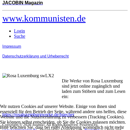
JACOBIN Magazin
www.kommunisten.de
Login
Suche
Impressum
Datenschutzerklärung und Urheberrecht
Die Werke von Rosa Luxemburg
sind jetzt online zugänglich und
laden zum Stöbern und zum Lesen
ein:
Wir nutzen Cookies auf unserer Website. Einige von ihnen sind
essenziell für den Betrieb der Seite, während andere uns helfen, diese
https://rosaluxemburgwerke.de/buecher
Website und die Nutzererfahrung zu verbessern (Tracking Cookies).
Sie können selbst entscheiden, ob Sie die Cookies zulassen möchten.
Copyright © 2026 Joomla!. All Rights Reserved. Powered by
Bitte beachten Sie, dass bei einer Ablehnung womöglich nicht mehr
www.kommunisten.de
- Designed by JoomlArt.com.
Bootstrap
is a front-end