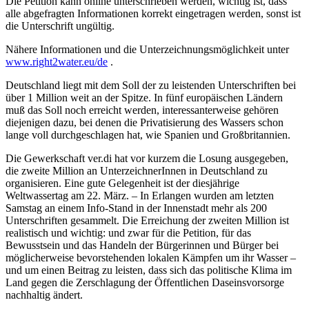
Die Petition kann online unterschrieben werden, wichtig ist, dass
alle abgefragten Informationen korrekt eingetragen werden, sonst ist
die Unterschrift ungültig.
Nähere Informationen und die Unterzeichnungsmöglichkeit unter
www.right2water.eu/de
.
Deutschland liegt mit dem Soll der zu leistenden Unterschriften bei
über 1 Million weit an der Spitze. In fünf europäischen Ländern
muß das Soll noch erreicht werden, interessanterweise gehören
diejenigen dazu, bei denen die Privatisierung des Wassers schon
lange voll durchgeschlagen hat, wie Spanien und Großbritannien.
Die Gewerkschaft ver.di hat vor kurzem die Losung ausgegeben,
die zweite Million an UnterzeichnerInnen in Deutschland zu
organisieren. Eine gute Gelegenheit ist der diesjährige
Weltwassertag am 22. März. – In Erlangen wurden am letzten
Samstag an einem Info-Stand in der Innenstadt mehr als 200
Unterschriften gesammelt. Die Erreichung der zweiten Million ist
realistisch und wichtig: und zwar für die Petition, für das
Bewusstsein und das Handeln der Bürgerinnen und Bürger bei
möglicherweise bevorstehenden lokalen Kämpfen um ihr Wasser –
und um einen Beitrag zu leisten, dass sich das politische Klima im
Land gegen die Zerschlagung der Öffentlichen Daseinsvorsorge
nachhaltig ändert.