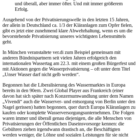
und überall, aber immer öfter. Und mit immer größerem
Erfolg.
Ausgehend von der Privatisierungswelle in den letzten 15 Jahren,
der allein in Deutschland ca. 1/3 der Kläranlagen zum Opfer fielen,
gibt es jetzt eine zunehmend klare Abwehrhaltung, wenn es um die
bevorstehende Privatisierung unseres wichtigsten Lebensmittels
geht.
In München veranstaltete ver.di zum Beispiel gemeinsam mit
anderen Bündnispartnern seit vielen Jahren erfolgreich den
internationalen Wassertag am 22.3. mit einem großen Bürgerfest und
mit Aktionen gegen die Wasserprivatisierung – oft unter dem Titel
„Unser Wasser darf nicht gelb werden“.
Begonnen hat die Liberalisierung des Wassermarktes in Europa
bereits in den 90ern. Zwei Global Player aus Frankreich (einer
davon hat sich später nach Konzernumwandlung unter dem Namen
„Vivendi“ auch die Wasserver- und entsorgung von Berlin unter den
Nagel gerissen) hatten begonnen, quer durch Europa Kläranlagen zu
kaufen oder komplette Wasserversorgungsunternehmen. Die Folgen
waren immer und überall genau diejenigen, die alle Menschen von
Privatisierungen der Öffentlichen Daseinsvorsorge kennen: die
Gebühren ziehen irgendwann drastisch an, die Beschäftigten
werden weniger, die Löhne und sozialen Leistungen für sie nicht