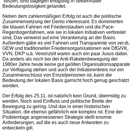
setzen, sind dagegen endgültig in sektenhafter
Bedeutungslosigkeit gelandet.
Neben dem zahlenmäßigen Erfolg ist auch die politische
Zusammensetzung der Demo interessant. Es dominierten
die blauen Fahnen mit Friedenstauben und die Pace-
Regenbogenfahnen, wie sie in lokalen Initiativen verbreitet
sind, Das verweist auf eine Verankerung an der Basis.
Außerdem gäbe es viel Fahnen und Transparente von ver.di,
GEW und traditioneller Friedensorganisationen wie DfG/VK,
VVN, DKP u.ä. Vereinzelt waren auch ein paar Jusos dabei.
Da anders als noch bei der Anti-Raketenbewegung der
1980er Jahre heute keine gut geölten Organisationsapparate
zur Verfügung stehen und auch der Initiatorenkreis nur ein
Zusammenschluss von Einzelpersonen ist, kann die
Bedeutung der lokalen Basis garnicht hoch genug geschätzt
werden.
Der Erfolg des 25.11. ist natürlich kein Grund, übermütig zu
werden. Noch sind Einfluss und politische Breite der
Bewegung zu gering. Und das in einer historischen
Situation, die ebenso gefährlich wie komplex ist. Eine der
Problemlage angemessenen Strategie stellt enorme
Anforderungen, auf die es auch neue Antworten zu
entwickeln gilt.