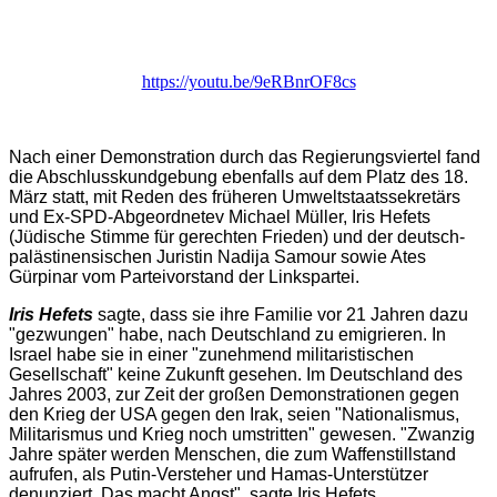
https://youtu.be/9eRBnrOF8cs
Nach einer Demonstration durch das Regierungsviertel fand
die Abschlusskundgebung ebenfalls auf dem Platz des 18.
März statt, mit Reden des früheren Umweltstaatssekretärs
und Ex-SPD-Abgeordnetev Michael Müller, Iris Hefets
(Jüdische Stimme für gerechten Frieden) und der deutsch-
palästinensischen Juristin Nadija Samour sowie Ates
Gürpinar vom Parteivorstand der Linkspartei.
Iris Hefets
sagte, dass sie ihre Familie vor 21 Jahren dazu
"gezwungen" habe, nach Deutschland zu emigrieren. In
Israel habe sie in einer "zunehmend militaristischen
Gesellschaft" keine Zukunft gesehen. Im Deutschland des
Jahres 2003, zur Zeit der großen Demonstrationen gegen
den Krieg der USA gegen den Irak, seien "Nationalismus,
Militarismus und Krieg noch umstritten" gewesen. "Zwanzig
Jahre später werden Menschen, die zum Waffenstillstand
aufrufen, als Putin-Versteher und Hamas-Unterstützer
denunziert. Das macht Angst", sagte Iris Hefets.