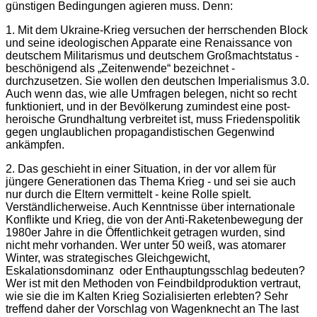
günstigen Bedingungen agieren muss. Denn:
1. Mit dem Ukraine-Krieg versuchen der herrschenden Block
und seine ideologischen Apparate eine Renaissance von
deutschem Militarismus und deutschem Großmachtstatus -
beschönigend als „Zeitenwende“ bezeichnet -
durchzusetzen. Sie wollen den deutschen Imperialismus 3.0.
Auch wenn das, wie alle Umfragen belegen, nicht so recht
funktioniert, und in der Bevölkerung zumindest eine post-
heroische Grundhaltung verbreitet ist, muss Friedenspolitik
gegen unglaublichen propagandistischen Gegenwind
ankämpfen.
2. Das geschieht in einer Situation, in der vor allem für
jüngere Generationen das Thema Krieg - und sei sie auch
nur durch die Eltern vermittelt - keine Rolle spielt.
Verständlicherweise. Auch Kenntnisse über internationale
Konflikte und Krieg, die von der Anti-Raketenbewegung der
1980er Jahre in die Öffentlichkeit getragen wurden, sind
nicht mehr vorhanden. Wer unter 50 weiß, was atomarer
Winter, was strategisches Gleichgewicht,
Eskalationsdominanz oder Enthauptungsschlag bedeuten?
Wer ist mit den Methoden von Feindbildproduktion vertraut,
wie sie die im Kalten Krieg Sozialisierten erlebten? Sehr
treffend daher der Vorschlag von Wagenknecht an The last