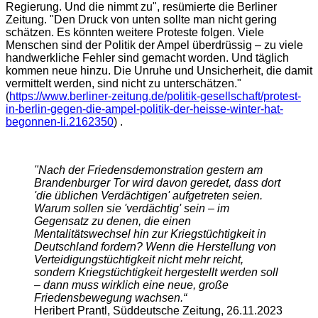
Regierung. Und die nimmt zu", resümierte die Berliner
Zeitung. "Den Druck von unten sollte man nicht gering
schätzen. Es könnten weitere Proteste folgen. Viele
Menschen sind der Politik der Ampel überdrüssig – zu viele
handwerkliche Fehler sind gemacht worden. Und täglich
kommen neue hinzu. Die Unruhe und Unsicherheit, die damit
vermittelt werden, sind nicht zu unterschätzen."
(
https://www.berliner-zeitung.de/politik-gesellschaft/protest-
in-berlin-gegen-die-ampel-politik-der-heisse-winter-hat-
begonnen-li.2162350
) .
"Nach der Friedensdemonstration gestern am
Brandenburger Tor wird davon geredet, dass dort
'die üblichen Verdächtigen' aufgetreten seien.
Warum sollen sie 'verdächtig' sein – im
Gegensatz zu denen, die einen
Mentalitätswechsel hin zur Kriegstüchtigkeit in
Deutschland fordern? Wenn die Herstellung von
Verteidigungstüchtigkeit nicht mehr reicht,
sondern Kriegstüchtigkeit hergestellt werden soll
– dann muss wirklich eine neue, große
Friedensbewegung wachsen.“
Heribert Prantl, Süddeutsche Zeitung, 26.11.2023