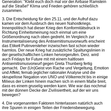
Generation: "Klebt euch doch mal vor der Airbase Ramstein
auf die Straße!“ Klima und Frieden gehören schließlich
zusammen.
3. Die Entscheidung für den 25.11. und der Aufruf dazu
kamen vor dem Ausbruch des neuen Nahostkriegs.
Innenpolitisch hat dieser Krieg den Konformitätsdruck in
Richtung Einheitsmeinung noch einmal um eine
Größenordnung nach oben gedreht. Im Vergleich zur
Instrumentalisierung des Antisemitismusvorwurfs erscheint
das Etikett Putinversteher inzwischen fast schon wieder
harmlos. Der neue Krieg hat zusätzliche Spaltungslinien in
der gesellschaftlichen Linken hervorgerufen. Derz. wird
auch Fridays for Future mit mit einem haltlosen
Antisemitismusvorwurf gegen Greta Thunberg fertig
gemacht. Der (Un)Geist von Rache und Vergeltung, Emotion
und Affekt, fernab jeglicher rationaler Analyse und die
skrupellose Negation von UNO und Völkerrecht bis in einige
Milieus der Linken hinein machen sich in einem Maße breit,
dass es einem gruselig werden kann. Wie war das nochmal
mit der dünnen Decke der Zivilisiertheit, auf der wir uns
bewegen?
4. Die vorgenannten Faktoren hinterlassen natürlich auch
ihre Spuren in einigen Teilen der Friedensbewegung.