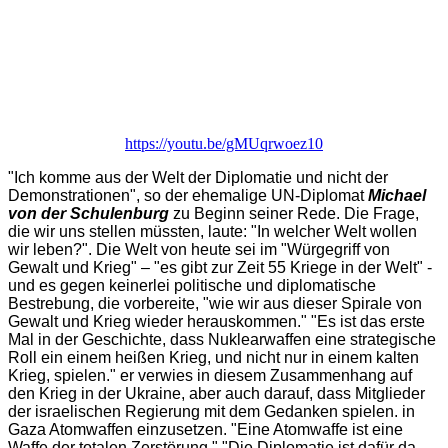
https://youtu.be/gMUqrwoez10
"Ich komme aus der Welt der Diplomatie und nicht der
Demonstrationen", so der ehemalige UN-Diplomat
Michael
von der Schulenburg
zu Beginn seiner Rede. Die Frage,
die wir uns stellen müssten, laute: "In welcher Welt wollen
wir leben?". Die Welt von heute sei im "Würgegriff von
Gewalt und Krieg" – "es gibt zur Zeit 55 Kriege in der Welt" -
und es gegen keinerlei politische und diplomatische
Bestrebung, die vorbereite, "wie wir aus dieser Spirale von
Gewalt und Krieg wieder herauskommen." "Es ist das erste
Mal in der Geschichte, dass Nuklearwaffen eine strategische
Roll ein einem heißen Krieg, und nicht nur in einem kalten
Krieg, spielen." er verwies in diesem Zusammenhang auf
den Krieg in der Ukraine, aber auch darauf, dass Mitglieder
der israelischen Regierung mit dem Gedanken spielen. in
Gaza Atomwaffen einzusetzen. "Eine Atomwaffe ist eine
Waffe der totalen Zerstörung." "Die Diplomatie ist dafür da,