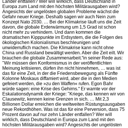
Länder entfallen? Wer will wirklich, dass Deutschland in
Europa zum Land mit den höchsten Militärausgaben wird?
Angesichts der ungelösten globalen Probleme wächst die
Gefahr neuer Kriege. Deshalb sagen wir auch Nein zum
Konzept Nato 2030. … Bei der Klimakrise läuft uns die Zeit
davon, die globale Erderwärmung um 1,5 Grad ist schon
nicht mehr zu verhindern. Und dann kommen die
dramatischen Kipppunkte im Erdsystem, die die Folgen des
ökologischen Kolonialismus beschleunigen und
unwiderruflich machen. Die Klimakrise kann nicht ohne
China und Russland bewältigt werden. Aber die Zeit eilt. Wir
brauchen die globale Zusammenarbeit.“in seiner Rede aus:
"Wir müssen den Konformismus in der veröffentlichten
Meinung kritisieren, dürfen ihn nicht hinnehmen, … was ist
das für eine Zeit, in der die Friedensbewegung als Fünfte
Kolonne Moskaus diffamiert wird, aber die in den Medien
gefeiert werden, die »zu den Waffen« rufen. Egon Bahr
würde sagen: eine Krise des Gehirns.“ Er warnte vor der
Eskalationsdynamik der Kriege: "Kriege, das kennen wir von
Clausewitz, kennen keine Grenzen in sich. … Mit 2,3
Billionen Dollar erreichen die weltweiten Rüstungsausgaben
neue Rekordhöhen. Was ist das für eine Perversion, dass 75
Prozent davon auf nur zehn Länder entfallen? Wer will
wirklich, dass Deutschland in Europa zum Land mit den
höchsten Militärausgaben wird? Angesichts der ungelösten