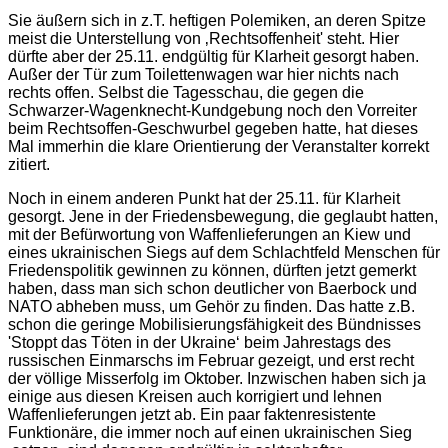
Sie äußern sich in z.T. heftigen Polemiken, an deren Spitze
meist die Unterstellung von ‚Rechtsoffenheit' steht. Hier
dürfte aber der 25.11. endgültig für Klarheit gesorgt haben.
Außer der Tür zum Toilettenwagen war hier nichts nach
rechts offen. Selbst die Tagesschau, die gegen die
Schwarzer-Wagenknecht-Kundgebung noch den Vorreiter
beim Rechtsoffen-Geschwurbel gegeben hatte, hat dieses
Mal immerhin die klare Orientierung der Veranstalter korrekt
zitiert.
Noch in einem anderen Punkt hat der 25.11. für Klarheit
gesorgt. Jene in der Friedensbewegung, die geglaubt hatten,
mit der Befürwortung von Waffenlieferungen an Kiew und
eines ukrainischen Siegs auf dem Schlachtfeld Menschen für
Friedenspolitik gewinnen zu können, dürften jetzt gemerkt
haben, dass man sich schon deutlicher von Baerbock und
NATO abheben muss, um Gehör zu finden. Das hatte z.B.
schon die geringe Mobilisierungsfähigkeit des Bündnisses
'Stoppt das Töten in der Ukraine‘ beim Jahrestags des
russischen Einmarschs im Februar gezeigt, und erst recht
der völlige Misserfolg im Oktober. Inzwischen haben sich ja
einige aus diesen Kreisen auch korrigiert und lehnen
Waffenlieferungen jetzt ab. Ein paar faktenresistente
Funktionäre, die immer noch auf einen ukrainischen Sieg