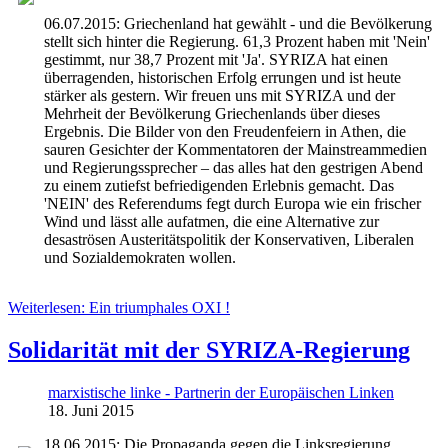
06.07.2015: Griechenland hat gewählt - und die Bevölkerung
stellt sich hinter die Regierung. 61,3 Prozent haben mit 'Nein'
gestimmt, nur 38,7 Prozent mit 'Ja'. SYRIZA hat einen
überragenden, historischen Erfolg errungen und ist heute
stärker als gestern. Wir freuen uns mit SYRIZA und der
Mehrheit der Bevölkerung Griechenlands über dieses
Ergebnis. Die Bilder von den Freudenfeiern in Athen, die
sauren Gesichter der Kommentatoren der Mainstreammedien
und Regierungssprecher – das alles hat den gestrigen Abend
zu einem zutiefst befriedigenden Erlebnis gemacht. Das
'NEIN' des Referendums fegt durch Europa wie ein frischer
Wind und lässt alle aufatmen, die eine Alternative zur
desaströsen Austeritätspolitik der Konservativen, Liberalen
und Sozialdemokraten wollen.
Weiterlesen: Ein triumphales OXI !
Solidarität mit der SYRIZA-Regierung
marxistische linke - Partnerin der Europäischen Linken
18. Juni 2015
18.06.2015: Die Propaganda gegen die Linksregierung