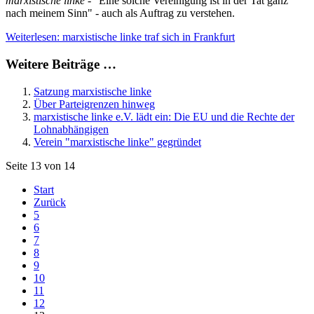
marxistische linke
- "Eine solche Vereinigung ist in der Tat ganz
nach meinem Sinn" - auch als Auftrag zu verstehen.
Weiterlesen: marxistische linke traf sich in Frankfurt
Weitere Beiträge …
Satzung marxistische linke
Über Parteigrenzen hinweg
marxistische linke e.V. lädt ein: Die EU und die Rechte der
Lohnabhängigen
Verein "marxistische linke" gegründet
Seite 13 von 14
Start
Zurück
5
6
7
8
9
10
11
12