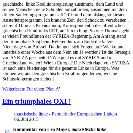
griechische, linke Koalitionsregierung zustimmte, dem Land und
seinen Menschen neue Schulden aufzubürden, zusammen mit dem
dritten Sanierungsprogramm seit 2010 und dem bislang striktesten
Austeritätsprogramm. Ich brauche Zeit, den Schock zu verarbeiten",
schreibt Thomais Papaioannou, Korrespondentin des öffentlichen
griechischen Rundfunks ERT, auf ihrem blog. So wie Thomais geht
es vielen FreundInnen der SYRIZA-Regierung. Am Anfang stand
der triumphale Sieg beim Referendum, am Ende die bittere
Niederlage von Brüssel. Da drängen sich Fragen auf: Wie konnte
innerhalb einer Woche aus dem Nein ein Ja werden? Ist die Strategie
von SYRIZA gescheitert? Wie geht es mit SYRIZA und in
Griechenland weiter? Wie in Europa? Die Niederlage von SYRIZA
ist auch eine Niederlage für die gesamte Linke in Europa. Was
können wir aus den griechischen Erfahrungen lernen, welche
Schlussfolgerungen ziehen?
Weiterlesen: Für einen 'Plan A'
Ein triumphales OXI !
marxistische linke - Partnerin der Europäischen Linken
06. Juli 2015
Kommentar von Leo Mayer,
marxistische linke