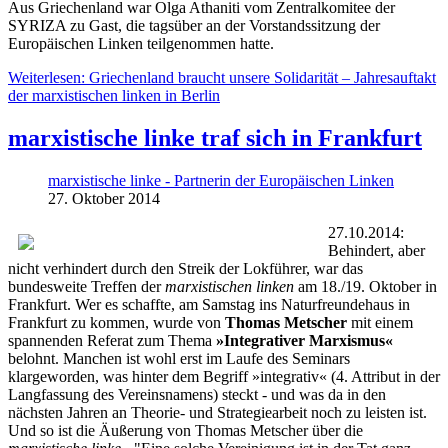
Aus Griechenland war Olga Athaniti vom Zentralkomitee der
SYRIZA zu Gast, die tagsüber an der Vorstandssitzung der
Europäischen Linken teilgenommen hatte.
Weiterlesen: Griechenland braucht unsere Solidarität – Jahresauftakt
der marxistischen linken in Berlin
marxistische linke traf sich in Frankfurt
marxistische linke - Partnerin der Europäischen Linken
27. Oktober 2014
27.10.2014:
Behindert, aber
nicht verhindert durch den Streik der Lokführer, war das
bundesweite Treffen der
marxistischen linken
am 18./19. Oktober in
Frankfurt. Wer es schaffte, am Samstag ins Naturfreundehaus in
Frankfurt zu kommen, wurde von
Thomas Metscher
mit einem
spannenden Referat zum Thema
»Integrativer Marxismus«
belohnt. Manchen ist wohl erst im Laufe des Seminars
klargeworden, was hinter dem Begriff »integrativ« (4. Attribut in der
Langfassung des Vereinsnamens) steckt - und was da in den
nächsten Jahren an Theorie- und Strategiearbeit noch zu leisten ist.
Und so ist die Äußerung von Thomas Metscher über die