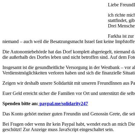
Liebe FreundI
ich richte mic
stattfindet, 
Drei Menschen 
Farkha ist zu
niemand – auch weil die Besatzungsmacht Israel fast keine Impfstoffe 
Die Autonomiebehörde hat das Dorf komplett abgeriegelt, niemand dar
die außerhalb des Dorfes leben und nicht betroffen sind. Auf dem Fot
Insgesamt ist die gesundheitliche Versorgung in der Westbank – vor
Verdienstmöglichkeiten verloren haben und sich die finanzielle Situati
Zeigen wir deshalb unsere Solidarität mit unseren FreundInnen aus
Euer Geld erreicht sicher die Familien vor Ort und unterstützt die selb
Spenden bitte an:
paypal.me/solidarity247
Das Konto gehört meiner guten Freundin und Genossin Grete, die seit 
Bei Fragen oder wenn ihr kein Paypal habt, wendet euch an mich
Die
geschützt! Zur Anzeige muss JavaScript eingeschaltet sein.