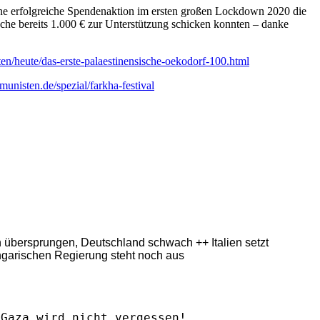
 eine erfolgreiche Spendenaktion im ersten großen Lockdown 2020 die
he bereits 1.000 € zur Unterstützung schicken konnten – danke
en/heute/das-erste-palaestinensische-oekodorf-100.html
munisten.de/spezial/farkha-festival
ern übersprungen, Deutschland schwach ++ Italien setzt
ngarischen Regierung steht noch aus
Gaza wird nicht vergessen!