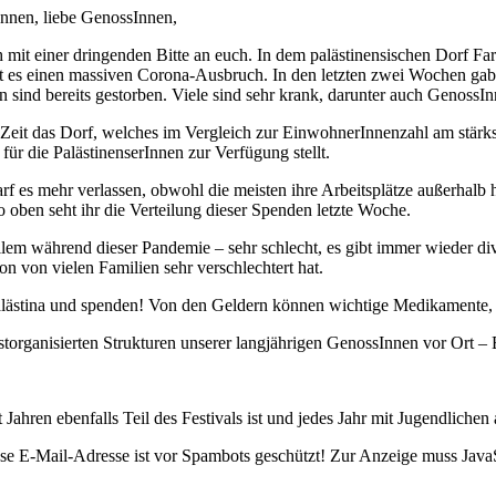
nnen, liebe GenossInnen,
h mit einer dringenden Bitte an euch. In dem palästinensischen Dorf Far
gibt es einen massiven Corona-Ausbruch. In den letzten zwei Wochen ga
sind bereits gestorben. Viele sind sehr krank, darunter auch GenossInn
r Zeit das Dorf, welches im Vergleich zur EinwohnerInnenzahl am stärks
für die PalästinenserInnen zur Verfügung stellt.
f es mehr verlassen, obwohl die meisten ihre Arbeitsplätze außerhalb
o oben seht ihr die Verteilung dieser Spenden letzte Woche.
 allem während dieser Pandemie – sehr schlecht, es gibt immer wieder
on von vielen Familien sehr verschlechtert hat.
 Palästina und spenden! Von den Geldern können wichtige Medikamente,
storganisierten Strukturen unserer langjährigen GenossInnen vor Ort – Es
Jahren ebenfalls Teil des Festivals ist und jedes Jahr mit Jugendlichen
se E-Mail-Adresse ist vor Spambots geschützt! Zur Anzeige muss JavaSc