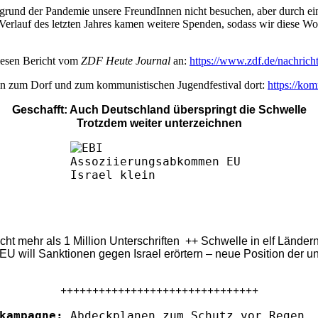
r aufgrund der Pandemie unsere FreundInnen nicht besuchen, aber durch
rlauf des letzten Jahres kamen weitere Spenden, sodass wir diese Woc
iesen Bericht vom
ZDF Heute Journal
an:
https://www.zdf.de/nachricht
eln zum Dorf und zum kommunistischen Jugendfestival dort:
https://kom
Geschafft: Auch Deutschland überspringt die Schwelle
Trotzdem weiter unterzeichnen
eicht mehr als 1 Million Unterschriften ++ Schwelle in elf Länd
U will Sanktionen gegen Israel erörtern – neue Position der u
+++++++++++++++++++++++++++++++
kampagne:
Abdeckplanen zum Schutz vor Regen. 