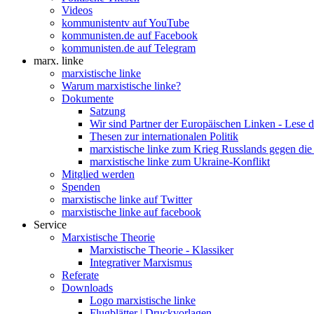
Videos
kommunistentv auf YouTube
kommunisten.de auf Facebook
kommunisten.de auf Telegram
marx. linke
marxistische linke
Warum marxistische linke?
Dokumente
Satzung
Wir sind Partner der Europäischen Linken - Lese 
Thesen zur internationalen Politik
marxistische linke zum Krieg Russlands gegen die
marxistische linke zum Ukraine-Konflikt
Mitglied werden
Spenden
marxistische linke auf Twitter
marxistische linke auf facebook
Service
Marxistische Theorie
Marxistische Theorie - Klassiker
Integrativer Marxismus
Referate
Downloads
Logo marxistische linke
Flugblätter | Druckvorlagen