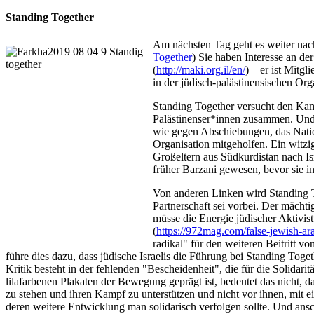
Standing Together
Am nächsten Tag geht es weiter nac
Together
) Sie haben Interesse an de
(
http://maki.org.il/en/
) – er ist Mitg
in der jüdisch-palästinensischen Org
Standing Together versucht den Kamp
Palästinenser*innen zusammen. Und d
wie gegen Abschiebungen, das Natio
Organisation mitgeholfen. Ein witzi
Großeltern aus Südkurdistan nach Is
früher Barzani gewesen, bevor sie i
Von anderen Linken wird Standing To
Partnerschaft sei vorbei. Der mächti
müsse die Energie jüdischer Aktivist
(
https://972mag.com/false-jewish-ar
radikal" für den weiteren Beitritt v
führe dies dazu, dass jüdische Israelis die Führung bei Standing Tog
Kritik besteht in der fehlenden "Bescheidenheit", die für die Solidar
lilafarbenen Plakaten der Bewegung geprägt ist, bedeutet das nicht, da
zu stehen und ihren Kampf zu unterstützen und nicht vor ihnen, mit eige
deren weitere Entwicklung man solidarisch verfolgen sollte. Und ansch