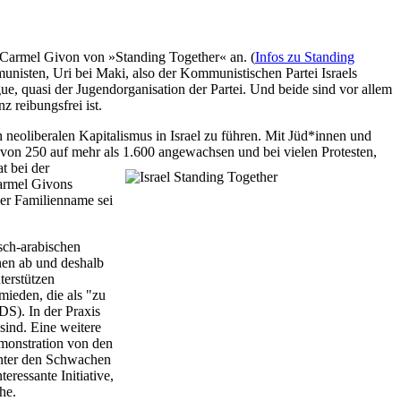
 Carmel Givon von »Standing Together« an. (
Infos zu Standing
unisten, Uri bei Maki, also der Kommunistischen Partei Israels
ue, quasi der Jugendorganisation der Partei. Und beide sind vor allem
z reibungsfrei ist.
neoliberalen Kapitalismus in Israel zu führen. Mit Jüd*innen und
ft von 250 auf mehr als 1.600 angewachsen und bei vielen
Protesten,
t bei der
Carmel Givons
Der Familienname sei
sch-arabischen
nnen ab und deshalb
terstützen
ieden, die als "zu
DS). In der Praxis
sind. Eine weitere
Demonstration von den
hinter den Schwachen
eressante Initiative,
he.