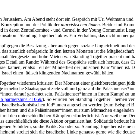
h Jerusalem. Am Abend steht dort ein Gespräch mit Uri Weltmann und
r Konzeption und der Politik der
marxistischen linken
. Beide sind Komm
lied in deren Zentralkomitee - und Carmel in der Young Communist Leag
anisation "Standing Together" aktiv. Ein Verhältnis, das nicht immer gan
f gegen die Besatzung, aber auch gegen soziale Ungleichheit und den 
as ziemlich erfolgreich: In den letzten Monaten ist die Mitgliedscha
nalitätengesetz und hohe Mieten war Standing Together präsent und ha
ges Detail am Rande: Während des Gesprächs stellt sich heraus, dass 
rael kamen, er also Teil der Minderheit der jüdischen Kurd*innen ist. 
n Israel einen jüdisch klingenden Nachnamen gewählt hätten.
gether wiederum kritisiert. Der Moment einer gleichberechtigten jüdi
ge israelische Staatsapparat ziele voll und ganz auf die Palästinenser*i
*innen darauf gerichtet sein, Palästinenser*innen in ihrem Kampf zu un
ab-partnership/141069/
). So würden bei Standing Together Themen verm
on israelisch-zionistischen Jüd*innen angesehen werden (zum Beispiel B
ether hätten und die Palästinenser*innen nur zum Mitmachen eingeladen 
ität mit den unterschiedlichen Kämpfen erforderlich ist. Nur weil eine 
ss ausschließlich sie diese Aktion organisiert hat. Solidarität bedeute 
nen Schildern, so die Kritik. So oder so: Standing Together ist eine int
einend streitet sich die israelische Linke genauso gerne wie die deutsc