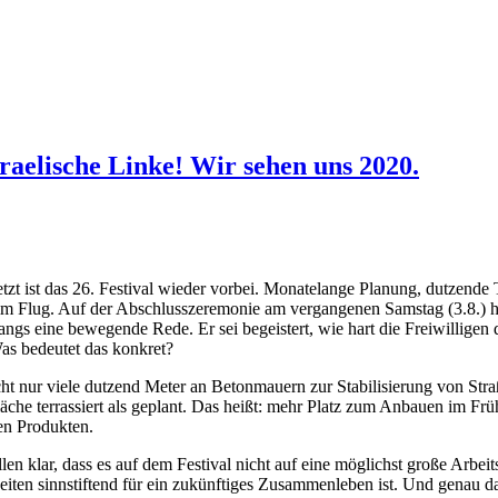
raelische Linke! Wir sehen uns 2020.
etzt ist das 26. Festival wieder vorbei. Monatelange Planung, dutzende
 im Flug. Auf der Abschlusszeremonie am vergangenen Samstag (3.8.) hä
ngs eine bewegende Rede. Er sei begeistert, wie hart die Freiwilligen 
Was bedeutet das konkret?
ht nur viele dutzend Meter an Betonmauern zur Stabilisierung von St
äche terrassiert als geplant. Das heißt: mehr Platz zum Anbauen im F
hen Produkten.
allen klar, dass es auf dem Festival nicht auf eine möglichst große Arbe
ten sinnstiftend für ein zukünftiges Zusammenleben ist. Und genau das 