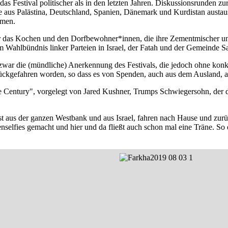
 das Festival politischer als in den letzten Jahren. Diskussionsrunden
e aus Palästina, Deutschland, Spanien, Dänemark und Kurdistan austa
mmen.
ür das Kochen und den Dorfbewohner*innen, die ihre Zementmischer und
m Wahlbündnis linker Parteien in Israel, der Fatah und der Gemeinde Sal
war die (mündliche) Anerkennung des Festivals, die jedoch ohne konkrete
urückgefahren worden, so dass es von Spenden, auch aus dem Ausland, a
Century", vorgelegt von Jared Kushner, Trumps Schwiegersohn, der die
eist aus der ganzen Westbank und aus Israel, fahren nach Hause und zurü
lfies gemacht und hier und da fließt auch schon mal eine Träne. So ei