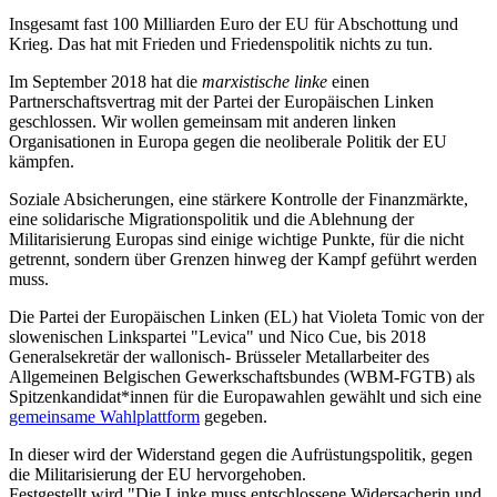
Insgesamt fast 100 Milliarden Euro der EU für Abschottung und
Krieg. Das hat mit Frieden und Friedenspolitik nichts zu tun.
Im September 2018 hat die
marxistische linke
einen
Partnerschaftsvertrag mit der Partei der Europäischen Linken
geschlossen. Wir wollen gemeinsam mit anderen linken
Organisationen in Europa gegen die neoliberale Politik der EU
kämpfen.
Soziale Absicherungen, eine stärkere Kontrolle der Finanzmärkte,
eine solidarische Migrationspolitik und die Ablehnung der
Militarisierung Europas sind einige wichtige Punkte, für die nicht
getrennt, sondern über Grenzen hinweg der Kampf geführt werden
muss.
Die Partei der Europäischen Linken (EL) hat Violeta Tomic von der
slowenischen Linkspartei "Levica" und Nico Cue, bis 2018
Generalsekretär der wallonisch- Brüsseler Metallarbeiter des
Allgemeinen Belgischen Gewerkschaftsbundes (WBM-FGTB) als
Spitzenkandidat*innen für die Europawahlen gewählt und sich eine
gemeinsame Wahlplattform
gegeben.
In dieser wird der Widerstand gegen die Aufrüstungspolitik, gegen
die Militarisierung der EU hervorgehoben.
Festgestellt wird "Die Linke muss entschlossene Widersacherin und