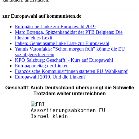
zur Europawahl auf kommunisten.de
Europäische Linke zur Europawahl 2019
Marc Botenga, Spitzenkandidat der PTB Belgiens: Die
Illusion eines Lexit
Italien: Gemeinsame linke Liste zur Europawahl
Yannis Varoufakis: "Schon morgen früh" könnte die EU
sozial gerechter sein
KPÖ Salzburg: Geschafft! - Kurs auf Europawahl
Europaparteitag der Linken
Französische Kommunist*innen starteten EU-Wahlkampf
Europawahl 2019. Und die Linken?
Geschafft: Auch Deutschland überspringt die Schwelle
Trotzdem weiter unterzeichnen