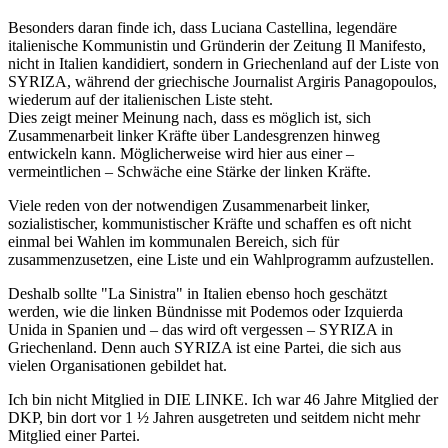
Besonders daran finde ich, dass Luciana Castellina, legendäre
italienische Kommunistin und Gründerin der Zeitung Il Manifesto,
nicht in Italien kandidiert, sondern in Griechenland auf der Liste von
SYRIZA, während der griechische Journalist Argiris Panagopoulos,
wiederum auf der italienischen Liste steht.
Dies zeigt meiner Meinung nach, dass es möglich ist, sich
Zusammenarbeit linker Kräfte über Landesgrenzen hinweg
entwickeln kann. Möglicherweise wird hier aus einer –
vermeintlichen – Schwäche eine Stärke der linken Kräfte.
Viele reden von der notwendigen Zusammenarbeit linker,
sozialistischer, kommunistischer Kräfte und schaffen es oft nicht
einmal bei Wahlen im kommunalen Bereich, sich für
zusammenzusetzen, eine Liste und ein Wahlprogramm aufzustellen.
Deshalb sollte "La Sinistra" in Italien ebenso hoch geschätzt
werden, wie die linken Bündnisse mit Podemos oder Izquierda
Unida in Spanien und – das wird oft vergessen – SYRIZA in
Griechenland. Denn auch SYRIZA ist eine Partei, die sich aus
vielen Organisationen gebildet hat.
Ich bin nicht Mitglied in DIE LINKE. Ich war 46 Jahre Mitglied der
DKP, bin dort vor 1 ½ Jahren ausgetreten und seitdem nicht mehr
Mitglied einer Partei.