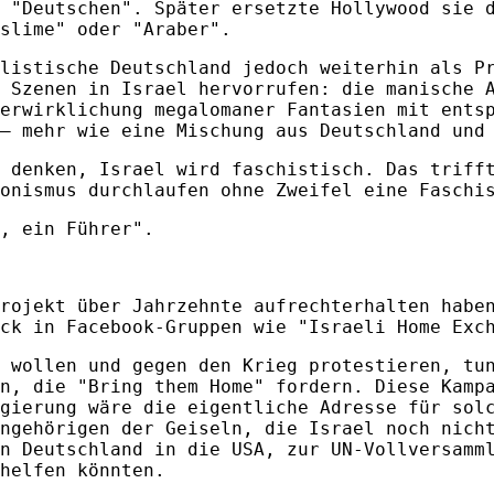
 "Deutschen". Später ersetzte Hollywood sie 
slime" oder "Araber".
listische Deutschland jedoch weiterhin als P
 Szenen in Israel hervorrufen: die manische 
erwirklichung megalomaner Fantasien mit ents
– mehr wie eine Mischung aus Deutschland und
 denken, Israel wird faschistisch. Das triff
onismus durchlaufen ohne Zweifel eine Faschi
, ein Führer".
rojekt über Jahrzehnte aufrechterhalten habe
ck in Facebook-Gruppen wie "Israeli Home Exc
 wollen und gegen den Krieg protestieren, tu
n, die "Bring them Home" fordern. Diese Kamp
gierung wäre die eigentliche Adresse für sol
ngehörigen der Geiseln, die Israel noch nich
n Deutschland in die USA, zur UN-Vollversamm
helfen könnten.