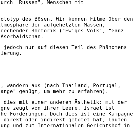
durch "Russen", Menschen mit
rototyp des Bösen. Wir kennen Filme über den
Atmosphäre der aufgehetzten Massen,
prechender Rhetorik ("Ewiges Volk", "Ganz
 Aserbaidschan.
t jedoch nur auf diesen Teil des Phänomens
sierung.
n, wandern aus (nach Thailand, Portugal,
hange" genügt, um mehr zu erfahren).
n dies mit einer anderen Ästhetik: mit der
agne zeugt von ihrer Leere. Israel ist
che Forderungen. Doch dies ist eine Kampagne
t direkt oder indirekt getötet hat, laufen
lung und zum Internationalen Gerichtshof in