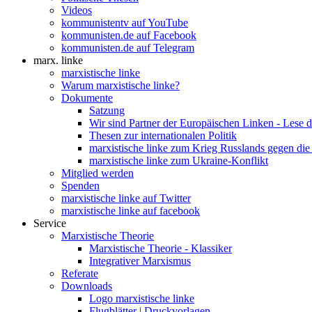
Videos
kommunistentv auf YouTube
kommunisten.de auf Facebook
kommunisten.de auf Telegram
marx. linke
marxistische linke
Warum marxistische linke?
Dokumente
Satzung
Wir sind Partner der Europäischen Linken - Lese 
Thesen zur internationalen Politik
marxistische linke zum Krieg Russlands gegen die
marxistische linke zum Ukraine-Konflikt
Mitglied werden
Spenden
marxistische linke auf Twitter
marxistische linke auf facebook
Service
Marxistische Theorie
Marxistische Theorie - Klassiker
Integrativer Marxismus
Referate
Downloads
Logo marxistische linke
Flugblätter | Druckvorlagen