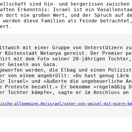
ellschaft sind hin- und hergerissen zwischen
aften Erkenntnis: Israel ist ein Vasallensta
n dort nie großen Wert, und der Spruch auf d
 werden diese Familien als Feinde betrachtet
ert.
ittwoch mit einer Gruppe von Unterstützern zu
r Küstenstadt Netanya gereist. Der Premier pe
hirt mit dem Foto seiner 20-jährigen Tochter,
er Geiseln aus Gaza.
geworfen worden, die Elbag und einen Polizist
 er von einem angebrüllt: »Du hast genug Lärm
ür Israel« und »äußerte die ungeheuerliche An
e Proteste bezahlt.« Er bekomme »regelmäßig D
er Tochter kämpfe«, sagte er im Anschluss an 
dische-allgemeine.de/israel/vater-von-geisel-mit-eiern-b