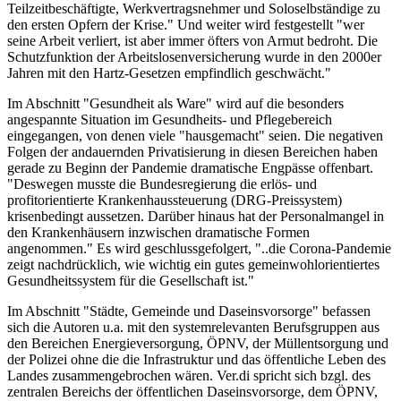
Teilzeitbeschäftigte, Werkvertragsnehmer und Soloselbständige zu
den ersten Opfern der Krise." Und weiter wird festgestellt "wer
seine Arbeit verliert, ist aber immer öfters von Armut bedroht. Die
Schutzfunktion der Arbeitslosenversicherung wurde in den 2000er
Jahren mit den Hartz-Gesetzen empfindlich geschwächt."
Im Abschnitt "Gesundheit als Ware" wird auf die besonders
angespannte Situation im Gesundheits- und Pflegebereich
eingegangen, von denen viele "hausgemacht" seien. Die negativen
Folgen der andauernden Privatisierung in diesen Bereichen haben
gerade zu Beginn der Pandemie dramatische Engpässe offenbart.
"Deswegen musste die Bundesregierung die erlös- und
profitorientierte Krankenhaussteuerung (DRG-Preissystem)
krisenbedingt aussetzen. Darüber hinaus hat der Personalmangel in
den Krankenhäusern inzwischen dramatische Formen
angenommen." Es wird geschlussgefolgert, "..die Corona-Pandemie
zeigt nachdrücklich, wie wichtig ein gutes gemeinwohlorientiertes
Gesundheitssystem für die Gesellschaft ist."
Im Abschnitt "Städte, Gemeinde und Daseinsvorsorge" befassen
sich die Autoren u.a. mit den systemrelevanten Berufsgruppen aus
den Bereichen Energieversorgung, ÖPNV, der Müllentsorgung und
der Polizei ohne die die Infrastruktur und das öffentliche Leben des
Landes zusammengebrochen wären. Ver.di spricht sich bzgl. des
zentralen Bereichs der öffentlichen Daseinsvorsorge, dem ÖPNV,