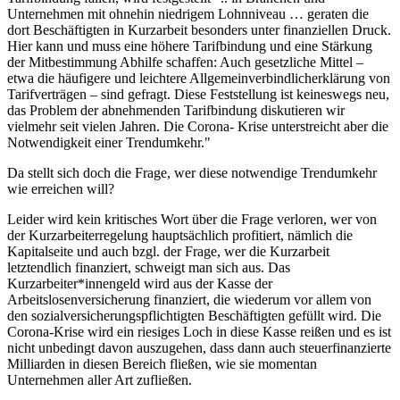
Unternehmen mit ohnehin niedrigem Lohnniveau … geraten die
dort Beschäftigten in Kurzarbeit besonders unter finanziellen Druck.
Hier kann und muss eine höhere Tarifbindung und eine Stärkung
der Mitbestimmung Abhilfe schaffen: Auch gesetzliche Mittel –
etwa die häufigere und leichtere Allgemeinverbindlicherklärung von
Tarifverträgen – sind gefragt. Diese Feststellung ist keineswegs neu,
das Problem der abnehmenden Tarifbindung diskutieren wir
vielmehr seit vielen Jahren. Die Corona- Krise unterstreicht aber die
Notwendigkeit einer Trendumkehr."
Da stellt sich doch die Frage, wer diese notwendige Trendumkehr
wie erreichen will?
Leider wird kein kritisches Wort über die Frage verloren, wer von
der Kurzarbeiterregelung hauptsächlich profitiert, nämlich die
Kapitalseite und auch bzgl. der Frage, wer die Kurzarbeit
letztendlich finanziert, schweigt man sich aus. Das
Kurzarbeiter*innengeld wird aus der Kasse der
Arbeitslosenversicherung finanziert, die wiederum vor allem von
den sozialversicherungspflichtigten Beschäftigten gefüllt wird. Die
Corona-Krise wird ein riesiges Loch in diese Kasse reißen und es ist
nicht unbedingt davon auszugehen, dass dann auch steuerfinanzierte
Milliarden in diesen Bereich fließen, wie sie momentan
Unternehmen aller Art zufließen.