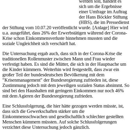
werden soll, handelt es
sich um die Ergebnisse
einer Umfrage im Auftrag
der Hans Böckler Stiftung
(HBS), die im Pressedienst
der Stiftung vom 10.07.20 veröffentlicht wurde. [
Anlage
] Hier wird
u.a. ausgeführt, dass 26% der Erwerbstätigen während der Corona-
Krise schon Einkommensverluste hinnehmen mussten und die
soziale Ungleichheit sich verschärft hat.
Die Untersuchung ergab auch, dass sich in der Corona-Krise die
traditionellen Rollenmuster zwischen Mann und Frau wieder
verfestigt haben. Es sind die Mütter, die sich in der Hauptsache um
die Kinder kümmern. Weiterhin wird festgestellt, dass zwar ein
großer Teil der bundesdeutschen Bevölkerung mit dem
"Krisenmanagement" der Bundesregierung zufrieden ist, diese
Zustimmung jedoch mit dem jeweiligen sozialen Status abnimmt. So
sind bei den Haushalten mit geringem Einkommen nur noch 46%
mit dem Agieren der Bundesregierung zufrieden.
Eine Schlussfolgerung, die hier hätte gezogen werden müsste, ist,
dass sich die Gewerkschaften stärker um die
Einkommensschwachen und gesellschaftlich schlechter gestellten
Menschen kümmern müssten. Auf solche Schlussfolgerungen
verzichtet diese Untersuchung jedoch gänzlich.