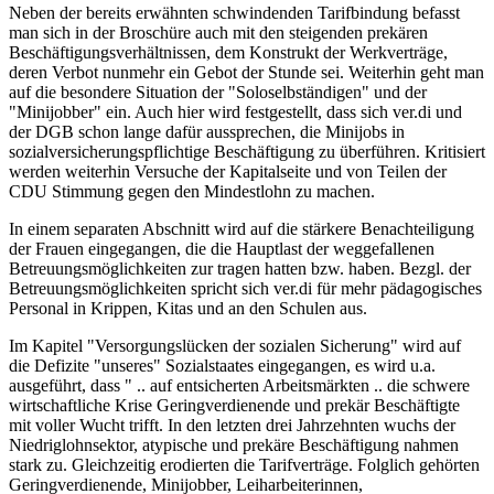
Neben der bereits erwähnten schwindenden Tarifbindung befasst
man sich in der Broschüre auch mit den steigenden prekären
Beschäftigungsverhältnissen, dem Konstrukt der Werkverträge,
deren Verbot nunmehr ein Gebot der Stunde sei. Weiterhin geht man
auf die besondere Situation der "Soloselbständigen" und der
"Minijobber" ein. Auch hier wird festgestellt, dass sich ver.di und
der DGB schon lange dafür aussprechen, die Minijobs in
sozialversicherungspflichtige Beschäftigung zu überführen. Kritisiert
werden weiterhin Versuche der Kapitalseite und von Teilen der
CDU Stimmung gegen den Mindestlohn zu machen.
In einem separaten Abschnitt wird auf die stärkere Benachteiligung
der Frauen eingegangen, die die Hauptlast der weggefallenen
Betreuungsmöglichkeiten zur tragen hatten bzw. haben. Bezgl. der
Betreuungsmöglichkeiten spricht sich ver.di für mehr pädagogisches
Personal in Krippen, Kitas und an den Schulen aus.
Im Kapitel "Versorgungslücken der sozialen Sicherung" wird auf
die Defizite "unseres" Sozialstaates eingegangen, es wird u.a.
ausgeführt, dass " .. auf entsicherten Arbeitsmärkten .. die schwere
wirtschaftliche Krise Geringverdienende und prekär Beschäftigte
mit voller Wucht trifft. In den letzten drei Jahrzehnten wuchs der
Niedriglohnsektor, atypische und prekäre Beschäftigung nahmen
stark zu. Gleichzeitig erodierten die Tarifverträge. Folglich gehörten
Geringverdienende, Minijobber, Leiharbeiterinnen,