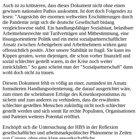
Auch ist zu kritisieren, dass dieses Dokument nicht ohne einen
gewissen nationalen Pathos auskommt. Ist dort doch Folgendes zu
lesen: "Angesichts der enormen weltweiten Erschütterungen durch
die Pandemie zeigt sich die deutsche Gesellschaft bislang
vergleichsweise stabil. Ein handlungsfähiger Sozialstaat, belastbare
Arbeitnehmerrechte mit Tarifverträgen und Mitbestimmung, eine
lösungsorientierte Politik und ein meist sozialpartnerschaftlicher
Ansatz zwischen Arbeitgebern und Arbeitnehmern wirken ganz
offensichtlich positiv. Aber unsere Stabilität ist fragil. Sie kann ins
Kippen geraten, wenn diejenigen, die schon vorher finanziell und
sozial schlechter gestellt waren, in der Krise noch weiter
zurückfallen." So ganz scheint man der "Sozialpartnerschaft" dann
wohl doch nicht zu trauen.
Diesem Dokument fehlt es völlig an einer, zumindest im Ansatz
formulierten Handlungsorientierung, die darauf ausgerichtet wäre,
zum einen die scheinbaren Erfolge des Krisenkorporatismus zu
sichern und zum anderen zu verhindern, dass die erwähnten
schlechter gestellten Menschen zukünftig nicht noch schlechter
gestellt werden und sich somit für rechte Populisten, Organisationen
und Parteien weiteres Potential eröffnet.
Erschöpft sich die Untersuchung der HBS in der Reflexion
gesellschaftlicher und arbeitsmarkpolitischer Phänomene in Zeiten
von Corona, ohne eine klare gewerkschaftliche