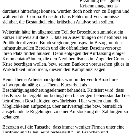
Erzählung des "guten
Krisenmanagements"
durchaus hinterfragt können, wurden doch noch vor, zu Beginn und
während der Corona-Krise durchaus Fehler und Versäumnisse
sichtbar, die Bestandteil eine kritischen Analyse sein sollten.
Weiterhin hätte im allgemeinen Teil der Broschüre zumindest ein
kurzer Hinweis auf die z.T. fatalen Auswirkungen der neoliberalen
Politik der diversen Bundesregierungen bspw. in Bezug auf den
infrastrukturellen Bereich und die öffentlichen Daseinsvorsorge
ihren Platz finden müssen. Denn entgegen der Auffassung einiger
Kommentator*innen, die den Neoliberalismus im Zuge der Corona-
Krise beerdigen wollen, bzw. seinen Bankrott voraussehen gilt es in
Wirklichkeit umso mehr, diesem den Kampf anzusagen.
Beim Thema Arbeitsmarktpolitik wird in der ver.di Broschüre
schwerpunktmäßig das Thema Kurzarbeit als
Beschäftigungssicherungselement behandelt. Kritisiert wird, dass
das Kurzarbeitergeld nur bedingt den bisherigen Lebensstandard der
betroffenen Beschäftigten gewährleistet. Hier werden dann die
Möglichkeiten aufgezeigt, über tarifvertragliche bzw. betrieblich
ausgehandelte Regelungen zu einer Aufstockung der Zahlungen zu
gelangen.
Bezogen auf die Tatsache, dass immer weniger Firmen unter eine
Tarifbindung fallen, wird festgestellt ".. in Branchen und