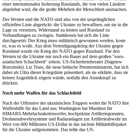
einer internationalen Isolierung Russlands, die von vielen Ländern
abgelehnt wird, die die große Mehrheit der Menschheit ausmachen.
Der Westen und die NATO sind also von der ursprünglichen
offiziellen Linie abgerückt: die Ukraine zu bewaffnen, um sie in die
Lage zu versetzen, Widerstand zu leisten und Russland zu
Verhandlungen zu zwingen. Stattdessen hat sich die Linie
durchgesetzt: Der Krieg muss militärisch gewonnen werden, koste
es, was es wolle. Aus dem Verteidigungskrieg der Ukraine gegen
Russland wurde ein Krieg der NATO gegen Russland. Für den
Westen ist die Ukraine nur noch ein Bauer auf dem großen "euro-
asiatischen Schachbrett" (ehem. US-Sicherheitsberater Zbigniew
Brzezinski). Liz Truss, die neue britische Premierministerin, hat sich
dabei als Ultra dieser Kriegslinie präsentiert, als sie erklärte, dass sie
keinen Augenblick zögern würde, notfalls den Atomknopf zu
drücken.
Noch mehr Waffen für das Schlachtfeld
Nach der Offensive der ukrainischen Truppen weitet die NATO ihre
Waffenhilfe für das Land aus: Washington hat Munition für
HIMARS-Mehrfachraketenwerfer, hochpräzise Artilleriegranaten,
Drohnenabwehrsysteme und Radaranlagen zur Artillerieabwehr im
Wert von 600 Millionen US-Dollar in das nächste Militärhilfepaket
für die Ukraine aufgenommen. Das teilte das US-