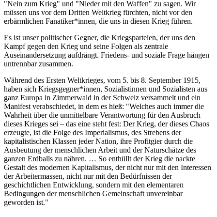
"Nein zum Krieg" und "Nieder mit den Waffen" zu sagen. Wir
müssen uns vor dem Dritten Weltkrieg fürchten, nicht vor den
erbärmlichen Fanatiker*innen, die uns in diesen Krieg führen.
Es ist unser politischer Gegner, die Kriegsparteien, der uns den
Kampf gegen den Krieg und seine Folgen als zentrale
Auseinandersetzung aufdrängt. Friedens- und soziale Frage hängen
untrennbar zusammen.
Während des Ersten Weltkrieges, vom 5. bis 8. September 1915,
haben sich Kriegsgegner*innen, Sozialistinnen und Sozialisten aus
ganz Europa in Zimmerwald in der Schweiz versammelt und ein
Manifest verabschiedet, in dem es hieß: "Welches auch immer die
Wahrheit über die unmittelbare Verantwortung für den Ausbruch
dieses Krieges sei – das eine steht fest: Der Krieg, der dieses Chaos
erzeugte, ist die Folge des Imperialismus, des Strebens der
kapitalistischen Klassen jeder Nation, ihre Profitgier durch die
Ausbeutung der menschlichen Arbeit und der Naturschätze des
ganzen Erdballs zu nähren. … So enthüllt der Krieg die nackte
Gestalt des modernen Kapitalismus, der nicht nur mit den Interessen
der Arbeitermassen, nicht nur mit den Bedürfnissen der
geschichtlichen Entwicklung, sondern mit den elementaren
Bedingungen der menschlichen Gemeinschaft unvereinbar
geworden ist."