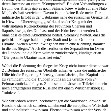
deren Interesse an einem "Kompromiss". Bei den Verhandlungen zu
Beginn des Kriegs gab es noch Signale, Kiew würde auf eine Nato-
Mitgliedschaft verzichten. Davon ist nun keine Rede mehr. Der
militärische Erfolg in der Ostukraine nahe der russischen Grenze hat
in Kiew die Überzeugung gestärkt, dass der Krieg mit der
vollständigen Rückeroberung der Provinzen Cherson und
Saporischschja, des Donbass und der Krim beendet werden kann,
ohne dass es eines Abkommens bedarf. Selenskyj twittert, dass die
gelb-blaue Flagge bald "in jeder Stadt und jedem Ort in der
Ukraine" wehen werde. "Wir gehen nur in eine Richtung, nämlich
in die des Sieges." Auch die Territorien der Separatisten im Osten
des Landes und die Krim würden zurückerobert, kündigte er an.
"Die gesamte Ukraine muss frei sein."
Wobei die Bedeutung des Sieges im Krieg nicht immer dieselbe war.
Zu Beginn des russischen Überfalls schien es, dass die militärische
Hilfe für die Regierung Selenskyj darauf abziele, ihre Kapitulation
zu verhindern und die Truppen Putins an die Grenze vom 24.
Februar zurückzudrängen. Zu diesem militärischen Teilziel kam ein
noch ehrgeizigeres hinzu: Russland mit einem Wirtschaftskrieg zu
"ruinieren".
Wie wir jedoch wissen, beeinträchtigen die Sanktionen, obwohl sie
Russland sicherlich schaden, zunehmend die europäische Wirtschaft
und sind politisch unwirksam. Ebenso unwirksam war der Versuch