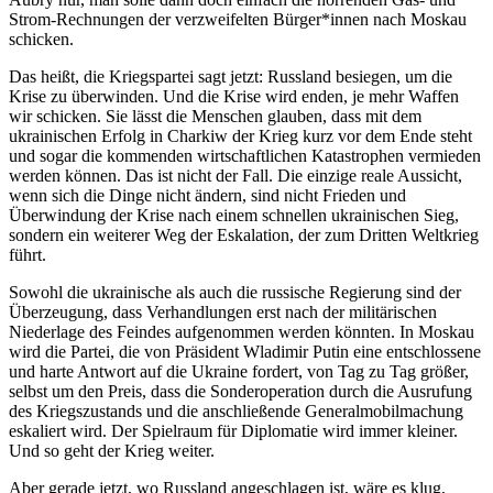
Strom-Rechnungen der verzweifelten Bürger*innen nach Moskau
schicken.
Das heißt, die Kriegspartei sagt jetzt: Russland besiegen, um die
Krise zu überwinden. Und die Krise wird enden, je mehr Waffen
wir schicken. Sie lässt die Menschen glauben, dass mit dem
ukrainischen Erfolg in Charkiw der Krieg kurz vor dem Ende steht
und sogar die kommenden wirtschaftlichen Katastrophen vermieden
werden können. Das ist nicht der Fall. Die einzige reale Aussicht,
wenn sich die Dinge nicht ändern, sind nicht Frieden und
Überwindung der Krise nach einem schnellen ukrainischen Sieg,
sondern ein weiterer Weg der Eskalation, der zum Dritten Weltkrieg
führt.
Sowohl die ukrainische als auch die russische Regierung sind der
Überzeugung, dass Verhandlungen erst nach der militärischen
Niederlage des Feindes aufgenommen werden könnten. In Moskau
wird die Partei, die von Präsident Wladimir Putin eine entschlossene
und harte Antwort auf die Ukraine fordert, von Tag zu Tag größer,
selbst um den Preis, dass die Sonderoperation durch die Ausrufung
des Kriegszustands und die anschließende Generalmobilmachung
eskaliert wird. Der Spielraum für Diplomatie wird immer kleiner.
Und so geht der Krieg weiter.
Aber gerade jetzt, wo Russland angeschlagen ist, wäre es klug,