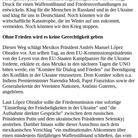
Druck für einen Waffenstillstand und Friedensverhandlungen zu
entwickeln. Klug für die Menschen in Russland und in der Ukraine
und klug für uns in Deutschland. Noch könnten wir die
wirtschaftliche Katastrophe, die im Winter auf uns zukommt,
vermeiden. Noch könnten wir den Krieg stoppen.
Ohne Frieden wird es keine Gerechtigkeit geben
Diesen Weg schlägt Mexikos Präsident Andrés Manuel López
Obrador vor. Am selben Tag, an dem EU-Kommissionspräsidentin
von der Leyen von den EU-Staaten Kampfpanzer für die Ukraine
forderte, erklärte er, dass Mexiko in den nächsten Tagen die UNO
bitten werde, ein "Komitee für Dialog und Frieden" zur Beendigung
des Konflikts in der Ukraine einzusetzen. Dem Komitee sollen u.a.
Indiens Premierminister Narendra Modi, Papst Franziskus sowie der
Generalsekretär der Vereinten Nationen, António Guterres,
angehören.
Laut López Obrador sollte die Friedensmission eine sofortige
"Einstellung der Feindseligkeiten in der Ukraine" und "die
Aufnahme direkter Gespräche" zwischen dem russischen
Präsidenten Putin und dem ukrainischen Präsidenten Selenskyj
anstreben. Darüber hinaus sollte dieser Ausschuss nach dem
mexikanischen Vorschlag "ein multinationales Abkommen über
einen mindestens fünfjährigen Waffenstillstand schließen, das vom