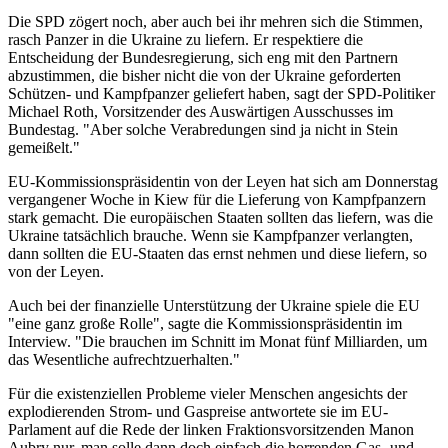
Die SPD zögert noch, aber auch bei ihr mehren sich die Stimmen,
rasch Panzer in die Ukraine zu liefern. Er respektiere die
Entscheidung der Bundesregierung, sich eng mit den Partnern
abzustimmen, die bisher nicht die von der Ukraine geforderten
Schützen- und Kampfpanzer geliefert haben, sagt der SPD-Politiker
Michael Roth, Vorsitzender des Auswärtigen Ausschusses im
Bundestag. "Aber solche Verabredungen sind ja nicht in Stein
gemeißelt."
EU-Kommissionspräsidentin von der Leyen hat sich am Donnerstag
vergangener Woche in Kiew für die Lieferung von Kampfpanzern
stark gemacht. Die europäischen Staaten sollten das liefern, was die
Ukraine tatsächlich brauche. Wenn sie Kampfpanzer verlangten,
dann sollten die EU-Staaten das ernst nehmen und diese liefern, so
von der Leyen.
Auch bei der finanzielle Unterstützung der Ukraine spiele die EU
"eine ganz große Rolle", sagte die Kommissionspräsidentin im
Interview. "Die brauchen im Schnitt im Monat fünf Milliarden, um
das Wesentliche aufrechtzuerhalten."
Für die existenziellen Probleme vieler Menschen angesichts der
explodierenden Strom- und Gaspreise antwortete sie im EU-
Parlament auf die Rede der linken Fraktionsvorsitzenden Manon
Aubry nur, man solle dann doch einfach die horrenden Gas- und