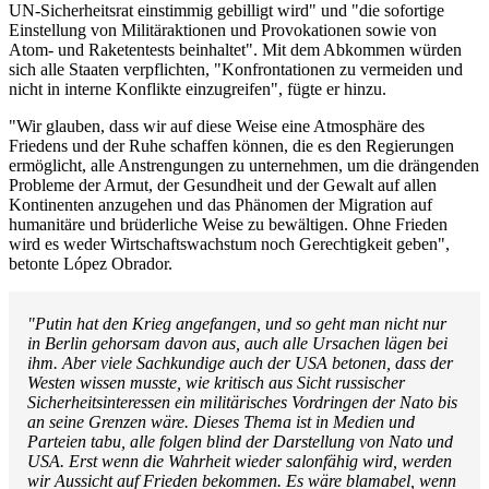
UN-Sicherheitsrat einstimmig gebilligt wird" und "die sofortige
Einstellung von Militäraktionen und Provokationen sowie von
Atom- und Raketentests beinhaltet". Mit dem Abkommen würden
sich alle Staaten verpflichten, "Konfrontationen zu vermeiden und
nicht in interne Konflikte einzugreifen", fügte er hinzu.
"Wir glauben, dass wir auf diese Weise eine Atmosphäre des
Friedens und der Ruhe schaffen können, die es den Regierungen
ermöglicht, alle Anstrengungen zu unternehmen, um die drängenden
Probleme der Armut, der Gesundheit und der Gewalt auf allen
Kontinenten anzugehen und das Phänomen der Migration auf
humanitäre und brüderliche Weise zu bewältigen. Ohne Frieden
wird es weder Wirtschaftswachstum noch Gerechtigkeit geben",
betonte López Obrador.
"Putin hat den Krieg angefangen, und so geht man nicht nur
in Berlin gehorsam davon aus, auch alle Ursachen lägen bei
ihm. Aber viele Sachkundige auch der USA betonen, dass der
Westen wissen musste, wie kritisch aus Sicht russischer
Sicherheitsinteressen ein militärisches Vordringen der Nato bis
an seine Grenzen wäre. Dieses Thema ist in Medien und
Parteien tabu, alle folgen blind der Darstellung von Nato und
USA. Erst wenn die Wahrheit wieder salonfähig wird, werden
wir Aussicht auf Frieden bekommen. Es wäre blamabel, wenn