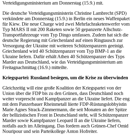
Verteidigungsministerium am Donnerstag (15.9.) mit.
Die deutsche Verteidigungsministerin Christine Lambrecht (SPD)
verkündete am Donnerstag (15.9.) in Berlin ein neues Waffenpaket
für Kiew. Die neue Charge wird zwei Mehrfachraketenwerfer vom
Typ MARS II mit 200 Raketen sowie 50 gepanzerte Allschutz-
Transportfahrzeuge vom Typ Dingo umfassen. Zudem hat sich die
deutsche Regierung mit Griechenland auf einen Ringtausch zur
Versorgung der Ukraine mit weiteren Schützenpanzern geeinigt.
Griechenland wird 40 Schützenpanzer vom Typ BMP-1 an die
Ukraine liefern. Dafür erhält Athen 40 Schützenpanzer des Typs
Marder aus Deutschland, wie das Verteidigungsministerium am
Freitagnachmittag (16.9.) mitteilte.
Kriegspartei: Russland besiegen, um die Krise zu überwinden
Gleichzeitig will eine große Koalition der Kriegspartei von der
Union über die FDP bis zu den Grünen, dass Deutschland noch
weiter vorprescht und Kampfpanzer an die Ukraine liefert. Die eng
mit dem Panzerbauer Rheinmetall liierte FDP-Rüstungslobbyistin
Marie Agnes Strack-Zimmermann, die seit Monaten an der Spitze
der bellizistischen Front in Deutschland steht, will Schützenpanzer
Marder sowie Kampfpanzer Leopard II an die Ukraine liefern,
notfalls auch im Alleingang. Das fordern auch Grünen-Chef Omid
Nouripour und sein Parteikollege Anton Hofreiter.