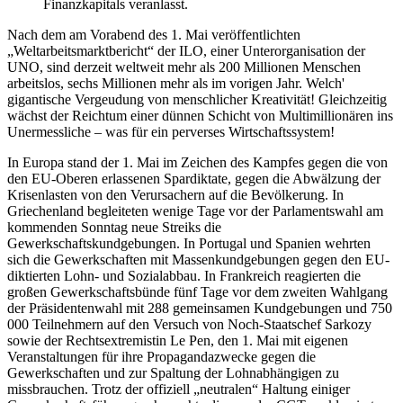
Finanzkapitals veranlasst.
Nach dem am Vorabend des 1. Mai veröffentlichten
„Weltarbeitsmarktbericht“ der ILO, einer Unterorganisation der
UNO, sind derzeit weltweit mehr als 200 Millionen Menschen
arbeitslos, sechs Millionen mehr als im vorigen Jahr. Welch'
gigantische Vergeudung von menschlicher Kreativität! Gleichzeitig
wächst der Reichtum einer dünnen Schicht von Multimillionären ins
Unermessliche – was für ein perverses Wirtschaftssystem!
In Europa stand der 1. Mai im Zeichen des Kampfes gegen die von
den EU-Oberen erlassenen Spardiktate, gegen die Abwälzung der
Krisenlasten von den Verursachern auf die Bevölkerung. In
Griechenland begleiteten wenige Tage vor der Parlamentswahl am
kommenden Sonntag neue Streiks die
Gewerkschaftskundgebungen. In Portugal und Spanien wehrten
sich die Gewerkschaften mit Massenkundgebungen gegen den EU-
diktierten Lohn- und Sozialabbau. In Frankreich reagierten die
großen Gewerkschaftsbünde fünf Tage vor dem zweiten Wahlgang
der Präsidentenwahl mit 288 gemeinsamen Kundgebungen und 750
000 Teilnehmern auf den Versuch von Noch-Staatschef Sarkozy
sowie der Rechtsextremistin Le Pen, den 1. Mai mit eigenen
Veranstaltungen für ihre Propagandazwecke gegen die
Gewerkschaften und zur Spaltung der Lohnabhängigen zu
missbrauchen. Trotz der offiziell „neutralen“ Haltung einiger