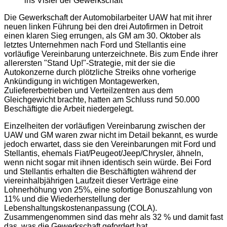
ins Visier der Gewerkschaft
Die Gewerkschaft der Automobilarbeiter UAW hat mit ihrer
neuen linken Führung bei den drei Autofirmen in Detroit
einen klaren Sieg errungen, als GM am 30. Oktober als
letztes Unternehmen nach Ford und Stellantis eine
vorläufige Vereinbarung unterzeichnete. Bis zum Ende ihrer
allerersten "Stand Up!"-Strategie, mit der sie die
Autokonzerne durch plötzliche Streiks ohne vorherige
Ankündigung in wichtigen Montagewerken,
Zuliefererbetrieben und Verteilzentren aus dem
Gleichgewicht brachte, hatten am Schluss rund 50.000
Beschäftigte die Arbeit niedergelegt.
Einzelheiten der vorläufigen Vereinbarung zwischen der
UAW und GM waren zwar nicht im Detail bekannt, es wurde
jedoch erwartet, dass sie den Vereinbarungen mit Ford und
Stellantis, ehemals Fiat/Peugeot/Jeep/Chrysler, ähneln,
wenn nicht sogar mit ihnen identisch sein würde. Bei Ford
und Stellantis erhalten die Beschäftigten während der
viereinhalbjährigen Laufzeit dieser Verträge eine
Lohnerhöhung von 25%, eine sofortige Bonuszahlung von
11% und die Wiederherstellung der
Lebenshaltungskostenanpassung (COLA).
Zusammengenommen sind das mehr als 32 % und damit fast
das, was die Gewerkschaft gefordert hat.