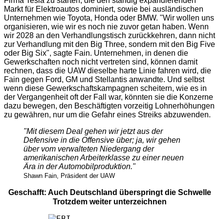
Firma Tesla zu starten, die den ständig expandierenden
Markt für Elektroautos dominiert, sowie bei ausländischen
Unternehmen wie Toyota, Honda oder BMW.
"Wir wollen uns
organisieren, wie wir es noch nie zuvor getan haben. Wenn
wir 2028 an den Verhandlungstisch zurückkehren, dann nicht
zur Verhandlung mit den Big Three, sondern mit den Big Five
oder Big Six", sagte Fain.
Unternehmen, in denen die
Gewerkschaften noch nicht vertreten sind, können damit
rechnen, dass die UAW dieselbe harte Linie fahren wird, die
Fain gegen Ford, GM und Stellantis anwandte. Und selbst
wenn diese Gewerkschaftskampagnen scheitern, wie es in
der Vergangenheit oft der Fall war, könnten sie die Konzerne
dazu bewegen, den Beschäftigten vorzeitig Lohnerhöhungen
zu gewähren, nur um die Gefahr eines Streiks abzuwenden.
"Mit diesem Deal gehen wir jetzt aus der
Defensive in die Offensive über; ja, wir gehen
über vom verwalteten Niedergang der
amerikanischen Arbeiterklasse zu einer neuen
Ära in der Automobilproduktion."
Shawn Fain, Präsident der UAW
Geschafft: Auch Deutschland überspringt die Schwelle
Trotzdem weiter unterzeichnen