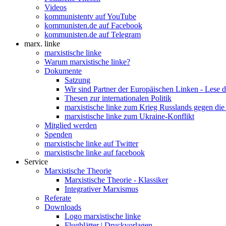
Videos
kommunistentv auf YouTube
kommunisten.de auf Facebook
kommunisten.de auf Telegram
marx. linke
marxistische linke
Warum marxistische linke?
Dokumente
Satzung
Wir sind Partner der Europäischen Linken - Lese 
Thesen zur internationalen Politik
marxistische linke zum Krieg Russlands gegen die
marxistische linke zum Ukraine-Konflikt
Mitglied werden
Spenden
marxistische linke auf Twitter
marxistische linke auf facebook
Service
Marxistische Theorie
Marxistische Theorie - Klassiker
Integrativer Marxismus
Referate
Downloads
Logo marxistische linke
Flugblätter | Druckvorlagen