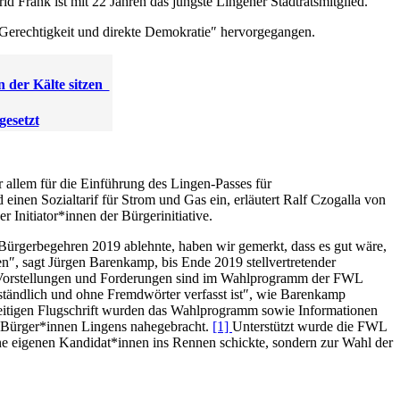
d Frank ist mit 22 Jahren das jüngste Lingener Stadtratsmitglied.
 Gerechtigkeit und direkte Demokratie″ hervorgegangen.
n der Kälte sitzen
gesetzt
or allem für die Einführung des Lingen-Passes für
nen Sozialtarif für Strom und Gas ein, erläutert Ralf Czogalla von
r Initiator*innen der Bürgerinitiative.
Bürgerbegehren 2019 ablehnte, haben wir gemerkt, dass es gut wäre,
en″, sagt Jürgen Barenkamp, bis Ende 2019 stellvertretender
 Vorstellungen und Forderungen sind im Wahlprogramm der FWL
rständlich und ohne Fremdwörter verfasst ist″, wie Barenkamp
tseitigen Flugschrift wurden das Wahlprogramm sowie Informationen
n Bürger*innen Lingens nahegebracht.
[1]
Unterstützt wurde die FWL
e eigenen Kandidat*innen ins Rennen schickte, sondern zur Wahl der