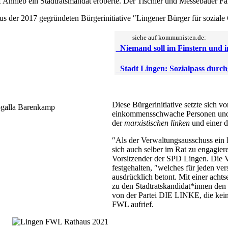
Anhieb ein Stadtratsmandat eroberte. Der Tischler und Messebauer Fari
us der 2017 gegründeten Bürgerinitiative ″Lingener Bürger für soziale
siehe auf kommunisten.de:
Niemand soll im Finstern und i
Stadt Lingen: Sozialpass durch
Diese Bürgerinitiative setzte sich v
einkommensschwache Personen und ei
der
marxistischen linken
und einer de
″Als der Verwaltungsausschuss ein 
sich auch selber im Rat zu engagier
Vorsitzender der SPD Lingen. Die
festgehalten, ″welches für jeden ve
ausdrücklich betont. Mit einer ach
zu den Stadtratskandidat*innen de
von der Partei DIE LINKE, die kein
FWL aufrief.