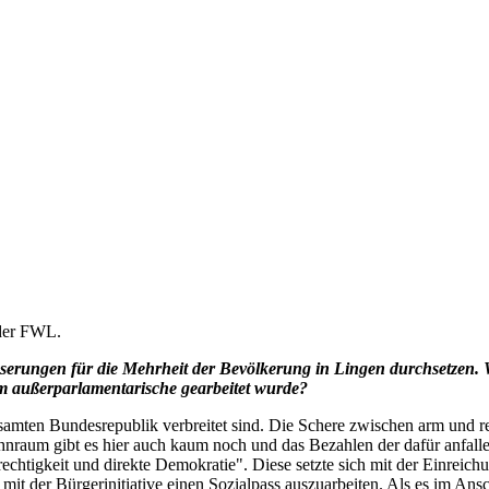
 der FWL.
esserungen für die Mehrheit der Bevölkerung in Lingen durchsetzen.
m außerparlamentarische gearbeitet wurde?
gesamten Bundesrepublik verbreitet sind. Die Schere zwischen arm und
hnraum gibt es hier auch kaum noch und das Bezahlen der dafür anfal
echtigkeit und direkte Demokratie". Diese setzte sich mit der Einreich
mit der Bürgerinitiative einen Sozialpass auszuarbeiten. Als es im Ans