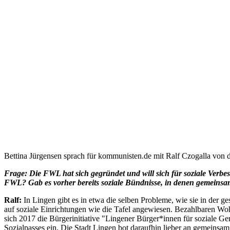
Bettina Jürgensen sprach für kommunisten.de mit Ralf Czogalla von
Frage: Die FWL hat sich gegründet und will sich für soziale Verb
FWL? Gab es vorher bereits soziale Bündnisse, in denen gemeinsa
Ralf:
In Lingen gibt es in etwa die selben Probleme, wie sie in der 
auf soziale Einrichtungen wie die Tafel angewiesen. Bezahlbaren Wo
sich 2017 die Bürgerinitiative "Lingener Bürger*innen für soziale Ger
Sozialpasses ein. Die Stadt Lingen bot daraufhin lieber an gemeinsam 