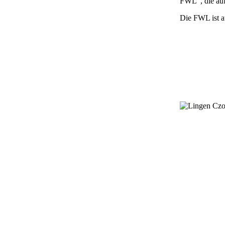
FWL″, die auf 
Die FWL ist a