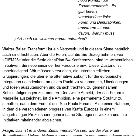
neue Formen der
Zusammenarbeit . Es
gibt bereits
verschiedene linke
Foren und Denkfabriken,
transform! ist eine
davon. Warum muss
jetzt noch ein weiteres Forum entstehen?
Walter Baier:
Transform! ist ein Netzwerk und in diesem Sinne natürlich
auch eine Institution. Aber die Foren, auf die Sie Bezug nehmen, wie
»DiEM25« oder die Serie der »Plan B«-Konferenzen, sind im wesentlichen
Initiativen, die nebeneinander her »produzieren«. Dieser Zustand ist
unbefriedigend. Wir müssen versuchen, die unterschiedlichen
Gruppierungen, die über eine alternative Zukunft für die europäische
Integration nachdenken, an einem Punkt zu versammeln, Überlegungen
und Ideen auszutauschen und danach trachten, zu gemeinsamen
Schlussfolgerungen zu kommen. Der zweite Aspekt, der das Forum in
Marseille auszeichnet, ist die Ambition, eine permanente Struktur zu
schaffen, nach dem Format des Sao-Paulo-Forums. Also einen Rahmen,
in dem die verschiedenen progressiven Kräfte Europas in einem
längerfristigen Prozess eine gemeinsame Strategie entwickeln und ihre
Initiativen miteinander abgleichen.
Frage:
Das ist in anderen Zusammenschlüssen, wie der Partei der
Europäischen Linken, bislang kaum gelungen. In den verschiedenen linken