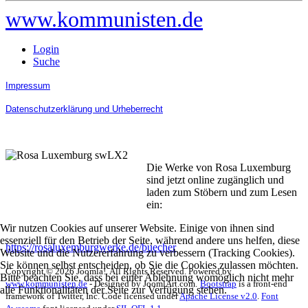
www.kommunisten.de
Login
Suche
Impressum
Datenschutzerklärung und Urheberrecht
Die Werke von Rosa Luxemburg
sind jetzt online zugänglich und
laden zum Stöbern und zum Lesen
ein:
Wir nutzen Cookies auf unserer Website. Einige von ihnen sind
essenziell für den Betrieb der Seite, während andere uns helfen, diese
https://rosaluxemburgwerke.de/buecher
Website und die Nutzererfahrung zu verbessern (Tracking Cookies).
Sie können selbst entscheiden, ob Sie die Cookies zulassen möchten.
Copyright © 2026 Joomla!. All Rights Reserved. Powered by
Bitte beachten Sie, dass bei einer Ablehnung womöglich nicht mehr
www.kommunisten.de
- Designed by JoomlArt.com.
Bootstrap
is a front-end
alle Funktionalitäten der Seite zur Verfügung stehen.
framework of Twitter, Inc. Code licensed under
Apache License v2.0
.
Font