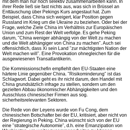
mit dem man nur noch selektiv zusammenarbeiten kann. In
ihrer Rede ließ sie fast nichts aus, was sich in Brüssel an
Enttäuschung über Pekings Kurs angestaut hat. Zum
Beispiel, dass China sich weigert, klar Position gegen
Russland im Krieg um die Ukraine zu beziehen. Oder bei der
Frage, welche Ziele China im Verhältnis zur Europäischen
Union und zum Rest der Welt verfolge. Es gehe Peking
darum, "China weniger abhängig von der Welt zu machen
und die Welt abhängiger von China zu machen". Auch sei
offensichtlich, dass Xi sein Land "zur mächtigsten Nation der
Welt machen will". Eine Provokation ohnegleichen für die
ausgewiesenen Transatlantikerin.
Die Kommissionschefin empfiehlt den EU-Staaten eine
härtere Linie gegenüber China. "Risikominderung" ist das
Schlagwort. Dabei geht es ihr nicht darum, den Handel mit
China grundsätzlich infrage zu stellen, sondern um den
gezielten Abbau ökonomischer Abhängigkeiten und den
Ausschluss chinesischer Firmen aus sog.
sicherheitsrelevanten Sektoren.
Die Rede von der Leyens wurde von Fu Cong, dem
chinesischen Botschafter bei der EU, kritisiert, aber nicht von
der Regierung in Peking. China wünscht sich von der EU
eine "strategische Autonomie", d.h. eine Emanzipation von