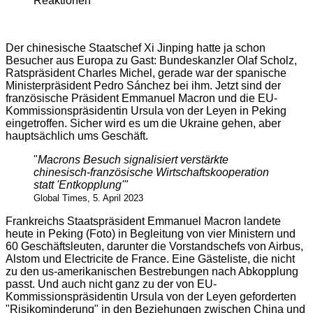
Reaktionen
Der chinesische Staatschef Xi Jinping hatte ja schon
Besucher aus Europa zu Gast: Bundeskanzler Olaf Scholz,
Ratspräsident Charles Michel, gerade war der spanische
Ministerpräsident Pedro Sánchez bei ihm. Jetzt sind der
französische Präsident Emmanuel Macron und die EU-
Kommissionspräsidentin Ursula von der Leyen in Peking
eingetroffen. Sicher wird es um die Ukraine gehen, aber
hauptsächlich ums Geschäft.
"
Macrons Besuch signalisiert verstärkte
chinesisch-französische Wirtschaftskooperation
statt 'Entkopplung'"
Global Times, 5. April 2023
Frankreichs Staatspräsident Emmanuel Macron landete
heute in Peking (Foto) in Begleitung von vier Ministern und
60 Geschäftsleuten, darunter die Vorstandschefs von Airbus,
Alstom und Electricite de France. Eine Gästeliste, die nicht
zu den us-amerikanischen Bestrebungen nach Abkopplung
passt. Und auch nicht ganz zu der von EU-
Kommissionspräsidentin Ursula von der Leyen geforderten
"Risikominderung" in den Beziehungen zwischen China und