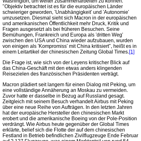
Washington, um weiter zusammenarbeiten zu können.
"Objektiv betrachtet ist es für die europäischen Länder
schwieriger geworden, 'Unabhängigkeit' und 'Autonomie'
umzusetzen. Diesmal sieht sich Macron in der europäischen
und amerikanischen Öffentlichkeit mehr Druck, Kritik und
Fragen ausgesetzt als bei früheren Besuchen. Seine
Bemühungen, Frankreich und Europa als 'dritten Weg'
zwischen den USA und China wieder aufzubauen, wurden
von einigen als 'Kompromiss' mit China kritisiert", heißt es in
einem Leitartikel der chinesischen Zeitung Global Times.
[1]
Die Frage ist, wie sich von der Leyens kritischer Blick auf
das China-Geschäft mit den etwas anders klingenden
Reisezielen des französischen Präsidenten verträgt.
Macron plädiert seit langem für einen Dialog mit Peking, um
eine vollständige Annäherung an Moskau zu vermeiden.
Zuvor hatte er dasselbe in Bezug auf Russland gesagt.
Zeitgleich mit seinem Besuch verhandelt Airbus mit Peking
über eine neue Reihe von Aufträgen. In den letzten Jahren
hat der europäische Hersteller den chinesischen Markt
erobert und die amerikanische Boeing von der Pole-Position
verdrängt. Wie Airbus heute gegenüber der Global Times
erklärte, belief sich die Flotte der auf dem chinesischen
Festland in Betrieb befindlichen Zivilflugzeuge Ende Februar