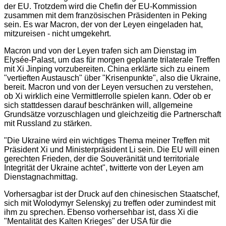
der EU. Trotzdem wird die Chefin der EU-Kommission
zusammen mit dem französischen Präsidenten in Peking
sein. Es war Macron, der von der Leyen eingeladen hat,
mitzureisen - nicht umgekehrt.
Macron und von der Leyen trafen sich am Dienstag im
Elysée-Palast, um das für morgen geplante trilaterale Treffen
mit Xi Jinping vorzubereiten. China erklärte sich zu einem
"vertieften Austausch" über "Krisenpunkte", also die Ukraine,
bereit. Macron und von der Leyen versuchen zu verstehen,
ob Xi wirklich eine Vermittlerrolle spielen kann. Oder ob er
sich stattdessen darauf beschränken will, allgemeine
Grundsätze vorzuschlagen und gleichzeitig die Partnerschaft
mit Russland zu stärken.
"Die Ukraine wird ein wichtiges Thema meiner Treffen mit
Präsident Xi und Ministerpräsident Li sein. Die EU will einen
gerechten Frieden, der die Souveränität und territoriale
Integrität der Ukraine achtet", twitterte von der Leyen am
Dienstagnachmittag.
Vorhersagbar ist der Druck auf den chinesischen Staatschef,
sich mit Wolodymyr Selenskyj zu treffen oder zumindest mit
ihm zu sprechen. Ebenso vorhersehbar ist, dass Xi die
"Mentalität des Kalten Krieges" der USA für die