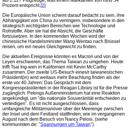
auf 2.127 Flugzeuge, was einem Marktanteil von rund 54
Prozent entspricht.
[2]
Die Europäische Union scheint darauf bedacht zu sein, ihre
Abhängigkeit von China zu verringern, insbesondere in den
strategisch wichtigsten Bereichen wie Technologie und
Rohstoffe. Aber sie hat die Absicht, die Geschäfte
fortzusetzen. In den kommenden Wochen wird der
chinesische Handelsminister Wang Wentao nach Brüssel
reisen, um ein neues Gleichgewicht zu finden.
Die aktuellen Ereignisse könnten es Macron und von der
Leyen erschweren, das Thema Taiwan zu umgehen. Heute
trifft Tsai Ing-wen in Kalifornien mit Kevin McCarthy
zusammen. Der zweite US-Besuch eines/r taiwanesischen
Präsident(in) wird weitaus mehr Beachtung finden als der
erste vor 40 Jahren: Das Gespräch mit dem
Kongresspräsidenten in der Reagan Library ist für die Presse
zugänglich. Pekings Außenministerium hat eine Reaktion
angekündigt, um "die nationale Souveränität entschieden zu
verteidigen". Es ist nicht ausgeschlossen, dass
umfangreiche Militärmanöver über der Meerenge zwischen
der Insel und dem Festland stattfinden, wie im vergangenen
August nach dem Besuch von Nancy Pelosi. (siehe
kommunisten.de: "
Spannungen um Taiwan
")