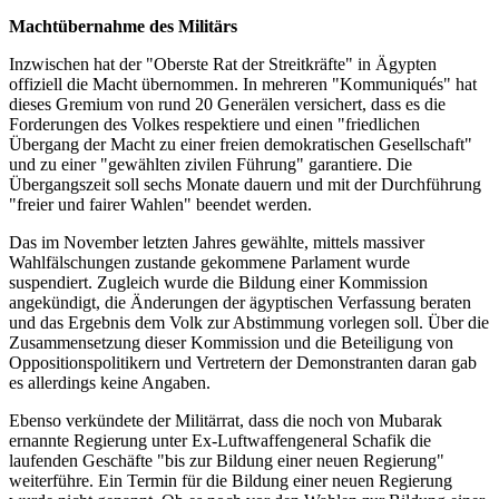
Machtübernahme des Militärs
Inzwischen hat der "Oberste Rat der Streitkräfte" in Ägypten
offiziell die Macht übernommen. In mehreren "Kommuniqués" hat
dieses Gremium von rund 20 Generälen versichert, dass es die
Forderungen des Volkes respektiere und einen "friedlichen
Übergang der Macht zu einer freien demokratischen Gesellschaft"
und zu einer "gewählten zivilen Führung" garantiere. Die
Übergangszeit soll sechs Monate dauern und mit der Durchführung
"freier und fairer Wahlen" beendet werden.
Das im November letzten Jahres gewählte, mittels massiver
Wahlfälschungen zustande gekommene Parlament wurde
suspendiert. Zugleich wurde die Bildung einer Kommission
angekündigt, die Änderungen der ägyptischen Verfassung beraten
und das Ergebnis dem Volk zur Abstimmung vorlegen soll. Über die
Zusammensetzung dieser Kommission und die Beteiligung von
Oppositionspolitikern und Vertretern der Demonstranten daran gab
es allerdings keine Angaben.
Ebenso verkündete der Militärrat, dass die noch von Mubarak
ernannte Regierung unter Ex-Luftwaffengeneral Schafik die
laufenden Geschäfte "bis zur Bildung einer neuen Regierung"
weiterführe. Ein Termin für die Bildung einer neuen Regierung