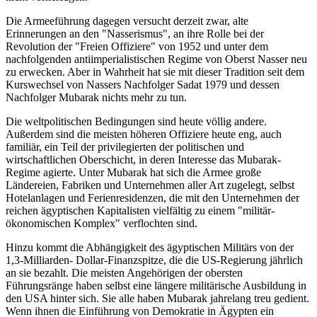
Die Armeeführung dagegen versucht derzeit zwar, alte
Erinnerungen an den "Nasserismus", an ihre Rolle bei der
Revolution der "Freien Offiziere" von 1952 und unter dem
nachfolgenden antiimperialistischen Regime von Oberst Nasser neu
zu erwecken. Aber in Wahrheit hat sie mit dieser Tradition seit dem
Kurswechsel von Nassers Nachfolger Sadat 1979 und dessen
Nachfolger Mubarak nichts mehr zu tun.
Die weltpolitischen Bedingungen sind heute völlig andere.
Außerdem sind die meisten höheren Offiziere heute eng, auch
familiär, ein Teil der privilegierten der politischen und
wirtschaftlichen Oberschicht, in deren Interesse das Mubarak-
Regime agierte. Unter Mubarak hat sich die Armee große
Ländereien, Fabriken und Unternehmen aller Art zugelegt, selbst
Hotelanlagen und Ferienresidenzen, die mit den Unternehmen der
reichen ägyptischen Kapitalisten vielfältig zu einem "militär-
ökonomischen Komplex" verflochten sind.
Hinzu kommt die Abhängigkeit des ägyptischen Militärs von der
1,3-Milliarden- Dollar-Finanzspitze, die die US-Regierung jährlich
an sie bezahlt. Die meisten Angehörigen der obersten
Führungsränge haben selbst eine längere militärische Ausbildung in
den USA hinter sich. Sie alle haben Mubarak jahrelang treu gedient.
Wenn ihnen die Einführung von Demokratie in Ägypten ein