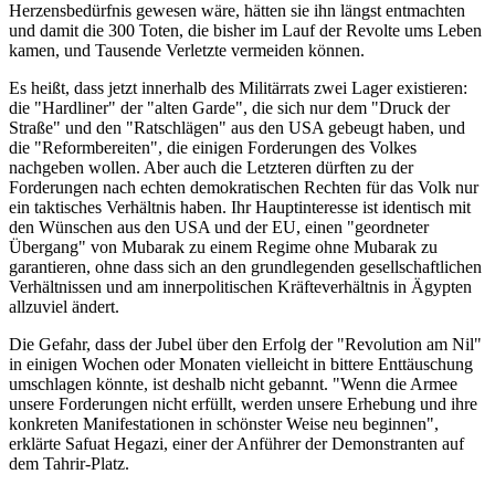
Herzensbedürfnis gewesen wäre, hätten sie ihn längst entmachten
und damit die 300 Toten, die bisher im Lauf der Revolte ums Leben
kamen, und Tausende Verletzte vermeiden können.
Es heißt, dass jetzt innerhalb des Militärrats zwei Lager existieren:
die "Hardliner" der "alten Garde", die sich nur dem "Druck der
Straße" und den "Ratschlägen" aus den USA gebeugt haben, und
die "Reformbereiten", die einigen Forderungen des Volkes
nachgeben wollen. Aber auch die Letzteren dürften zu der
Forderungen nach echten demokratischen Rechten für das Volk nur
ein taktisches Verhältnis haben. Ihr Hauptinteresse ist identisch mit
den Wünschen aus den USA und der EU, einen "geordneter
Übergang" von Mubarak zu einem Regime ohne Mubarak zu
garantieren, ohne dass sich an den grundlegenden gesellschaftlichen
Verhältnissen und am innerpolitischen Kräfteverhältnis in Ägypten
allzuviel ändert.
Die Gefahr, dass der Jubel über den Erfolg der "Revolution am Nil"
in einigen Wochen oder Monaten vielleicht in bittere Enttäuschung
umschlagen könnte, ist deshalb nicht gebannt. "Wenn die Armee
unsere Forderungen nicht erfüllt, werden unsere Erhebung und ihre
konkreten Manifestationen in schönster Weise neu beginnen",
erklärte Safuat Hegazi, einer der Anführer der Demonstranten auf
dem Tahrir-Platz.