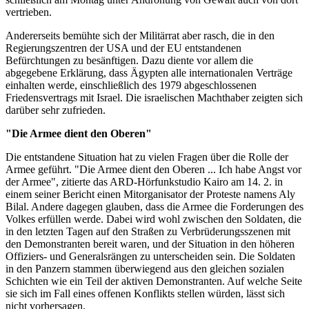
vertrieben.
Andererseits bemühte sich der Militärrat aber rasch, die in den
Regierungszentren der USA und der EU entstandenen
Befürchtungen zu besänftigen. Dazu diente vor allem die
abgegebene Erklärung, dass Ägypten alle internationalen Verträge
einhalten werde, einschließlich des 1979 abgeschlossenen
Friedensvertrags mit Israel. Die israelischen Machthaber zeigten sich
darüber sehr zufrieden.
"Die Armee dient den Oberen"
Die entstandene Situation hat zu vielen Fragen über die Rolle der
Armee geführt. "Die Armee dient den Oberen ... Ich habe Angst vor
der Armee", zitierte das ARD-Hörfunkstudio Kairo am 14. 2. in
einem seiner Bericht einen Mitorganisator der Proteste namens Aly
Bilal. Andere dagegen glauben, dass die Armee die Forderungen des
Volkes erfüllen werde. Dabei wird wohl zwischen den Soldaten, die
in den letzten Tagen auf den Straßen zu Verbrüderungsszenen mit
den Demonstranten bereit waren, und der Situation in den höheren
Offiziers- und Generalsrängen zu unterscheiden sein. Die Soldaten
in den Panzern stammen überwiegend aus den gleichen sozialen
Schichten wie ein Teil der aktiven Demonstranten. Auf welche Seite
sie sich im Fall eines offenen Konflikts stellen würden, lässt sich
nicht vorhersagen.