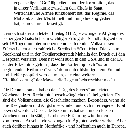
gegenseitigen "Gefälligkeiten" und der Korruption, das
in enger Verlinkung zwischen den Chefs in Staat,
Wirtschaft und Armee funktioniert hat, das Regime, das
Mubarak an der Macht hielt und ihm jahrelang gedient
hat, ist noch nicht beseitigt.
Dennoch ist der am letzten Freitag (11.2.) erzwungene Abgang des
bisherigen Staatschefs ein wichtiger Erfolg der Standhaftigkeit der
seit 18 Tagen ununterbrochen demonstrierenden Volksmassen.
Zuletzt hatten auch zahlreiche Streiks im öffentlichen Dienst, am
Suezkanal und in der Textilarbeiterstadt Mahalla den Druck auf den
Despoten verstärkt. Dies hat wohl auch in den USA und in der EU
zu der Erkenntnis geführt, dass die Forderung nach "sofort
beginnenden Reformen" verstärkt und der bisherige treue Freund
und Helfer geopfert werden muss, ehe eine weitere
"Radikalisierung" der Massen die Lage unbeherrschbar macht.
Die Demonstranten haben den "Tag des Sieges" am letzten
Wochenende zu Recht mit überschwänglichem Jubel gefeiert. Es
sind die Volksmassen, die Geschichte machen. Besonders, wenn sie
ihre Resignation und Angst überwinden und sich ihrer eigenen Kraft
bewusst werden. Diese alte Erkenntnis hat sich in den letzten
Wochen erneut bestätigt. Und diese Erfahrung wird in den
kommenden Auseinandersetzungen in Ägypten weiter wirken. Aber
auch darüber hinaus in Nordafrika - und hoffentlich auch in Europa.