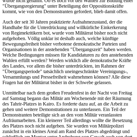
wurde nicht genannt. Ob es noch vor den Wahlen zur Bildung einer
"Übergangsregierung" unter Beteiligung der Oppositionskräfte
kommt, wie von den Demonstranten gefordert, blieb damit offen.
Auch der seit 30 Jahren praktizierte Aufnahmezustand, der die
Handhabe für die Unterdrückung und willkürliche Einkerkerung
von Regimekritikern bot, wurde vom Militärrat bisher noch nicht
aufgehoben. Völlig unklar ist deshalb auch, welche künftige
Bewegungsfreiheit bisher verbotene demokratische Parteien und
Organisationen in der anstehenden "Übergangszeit" haben werden.
Welche Bedingungen müssen für Kandidaturen zu den anstehenden
Wahlen erfüllt werden? Werden wirklich alle demokratische Kräfte
des Landes, vor allem die bisher unterdrückten, im Rahmen der
"Übergangsperiode" tatsächlich uneingeschränkte Vereinigungs-,
Versammlungs und Pressefreiheit wahrnehmen können? Alle diese
Fragen hat der Militärrat bisher in der Schwebe gelassen.
Unmittelbar nach dem großen Freudenfest in der Nacht von Freitag
auf Samstag begann das Militär am Wochenende mit der Räumung
des Tahrir-Platzes in Kairo. Es forderte dazu auf, an die Arbeit zu
gehen und weitere Demonstrationen zu unterlassen. Ein Teil der
Demonstranten beteiligte sich an den vom Militär veranlassten
Aufräumarbeiten. Ein kleinerer Teil allerdings wollte die Besetzung
des Platzes noch nicht aufgeben. Sie wurden von Militärpolizei
zunächst in ein kleines Areal am Rand des Platzes abgedrängt und
schließlich am Montag unter Androhung von Gewalt auch von dort