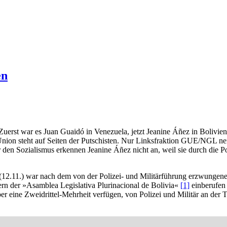
en
uerst war es Juan Guaidó in Venezuela, jetzt Jeanine Áñez in Bolivien
nion steht auf Seiten der Putschisten. Nur Linksfraktion GUE/NGL nenn
den Sozialismus erkennen Jeanine Áñez nicht an, weil sie durch die Po
12.11.) war nach dem von der Polizei- und Militärführung erzwungenen
n der »Asamblea Legislativa Plurinacional de Bolivia«
[1]
einberufen
er eine Zweidrittel-Mehrheit verfügen, von Polizei und Militär an der