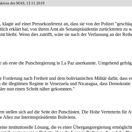
raktion der MAS, 13.11.2019
 klagte auf einer Pressekonferenz an, dass sie von der Polizei "geschl
lich erklärt hat, von ihrem Amt als Senatspräsidentin zurücktreten zu w
Amt bleibt. Wenn dies zutrifft, wäre sie nach der Verfassung an der Re
ie als erste die Putschregierung in La Paz anerkannte. Umgehend gefo
 Forderung nach Freiheit und dem bolivianischen Militär dafür, dass es 
an die illegitimen Regime in Venezuela und Nicaragua, dass Demokratie
äre nun einen Schritt näher gekommen."
stellen sich auf die Seite der Putschisten. Die Hohe Vertreterin für 
e Añez zur Interimspräsidentin Boliviens.
 eine institutionelle Lösung, die es einer Übergangsregierung ermögl