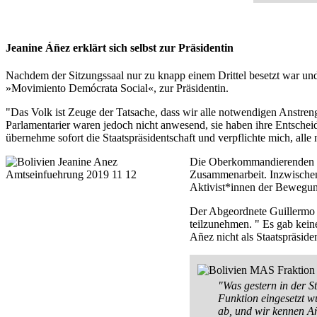
Jeanine Áñez erklärt sich selbst zur Präsidentin
Nachdem der Sitzungssaal nur zu knapp einem Drittel besetzt war und 
»Movimiento Demócrata Social«, zur Präsidentin.
"Das Volk ist Zeuge der Tatsache, dass wir alle notwendigen Anstre
Parlamentarier waren jedoch nicht anwesend, sie haben ihre Entscheid
übernehme sofort die Staatspräsidentschaft und verpflichte mich, al
Die Oberkommandierenden der
Zusammenarbeit. Inzwischen
Aktivist*innen der Bewegun
Der Abgeordnete Guillermo V
teilzunehmen. " Es gab kei
Añez nicht als Staatspräsiden
"Was gestern in der St
Funktion eingesetzt 
ab, und wir kennen Añ