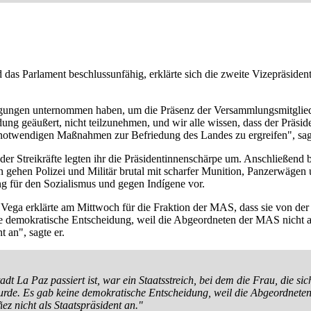
das Parlament beschlussunfähig, erklärte sich die zweite Vizepräsident
ngungen unternommen haben, um die Präsenz der Versammlungsmitglieder
ung geäußert, nicht teilzunehmen, und wir alle wissen, dass der Präside
le notwendigen Maßnahmen zur Befriedung des Landes zu ergreifen", sa
 Streikräfte legten ihr die Präsidentinnenschärpe um. Anschließend b
 gehen Polizei und Militär brutal mit scharfer Munition, Panzerwäg
g für den Sozialismus und gegen Indígene vor.
ega erklärte am Mittwoch für die Fraktion der MAS, dass sie von der 
ne demokratische Entscheidung, weil die Abgeordneten der MAS nicht 
t an", sagte er.
adt La Paz passiert ist, war ein Staatsstreich, bei dem die Frau, die sich
wurde. Es gab keine demokratische Entscheidung, weil die Abgeordnete
ez nicht als Staatspräsident an."