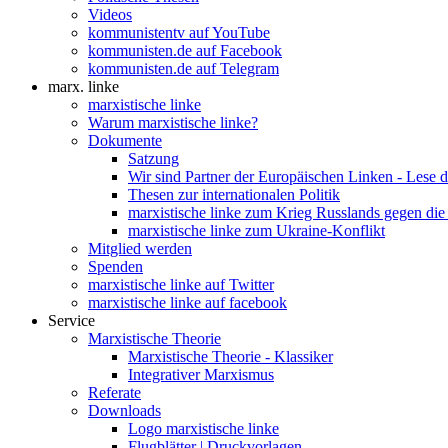
Videos
kommunistentv auf YouTube
kommunisten.de auf Facebook
kommunisten.de auf Telegram
marx. linke
marxistische linke
Warum marxistische linke?
Dokumente
Satzung
Wir sind Partner der Europäischen Linken - Lese 
Thesen zur internationalen Politik
marxistische linke zum Krieg Russlands gegen die
marxistische linke zum Ukraine-Konflikt
Mitglied werden
Spenden
marxistische linke auf Twitter
marxistische linke auf facebook
Service
Marxistische Theorie
Marxistische Theorie - Klassiker
Integrativer Marxismus
Referate
Downloads
Logo marxistische linke
Flugblätter | Druckvorlagen