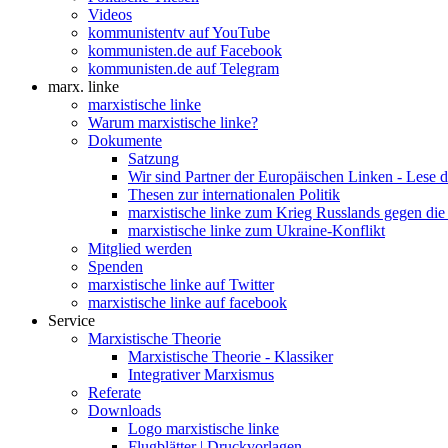
Videos
kommunistentv auf YouTube
kommunisten.de auf Facebook
kommunisten.de auf Telegram
marx. linke
marxistische linke
Warum marxistische linke?
Dokumente
Satzung
Wir sind Partner der Europäischen Linken - Lese 
Thesen zur internationalen Politik
marxistische linke zum Krieg Russlands gegen die
marxistische linke zum Ukraine-Konflikt
Mitglied werden
Spenden
marxistische linke auf Twitter
marxistische linke auf facebook
Service
Marxistische Theorie
Marxistische Theorie - Klassiker
Integrativer Marxismus
Referate
Downloads
Logo marxistische linke
Flugblätter | Druckvorlagen