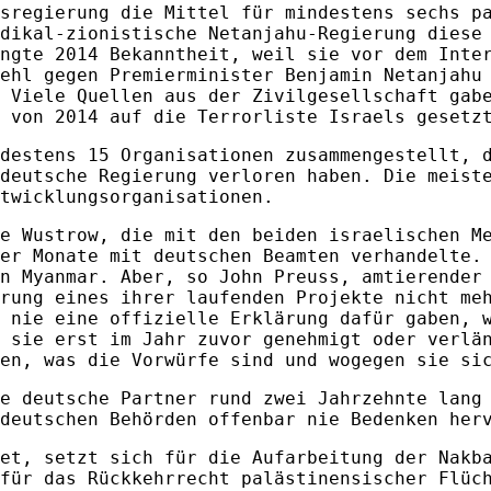
sregierung die Mittel für mindestens sechs p
dikal-zionistische Netanjahu-Regierung diese
ngte 2014 Bekanntheit, weil sie vor dem Inte
ehl gegen Premierminister Benjamin Netanjahu
 Viele Quellen aus der Zivilgesellschaft gab
 von 2014 auf die Terrorliste Israels gesetz
destens 15 Organisationen zusammengestellt, 
deutsche Regierung verloren haben. Die meist
ntwicklungsorganisationen.
e Wustrow, die mit den beiden israelischen M
er Monate mit deutschen Beamten verhandelte.
n Myanmar. Aber, so John Preuss, amtierender
rung eines ihrer laufenden Projekte nicht me
 nie eine offizielle Erklärung dafür gaben, 
 sie erst im Jahr zuvor genehmigt oder verlä
en, was die Vorwürfe sind und wogegen sie si
e deutsche Partner rund zwei Jahrzehnte lang
deutschen Behörden offenbar nie Bedenken her
et, setzt sich für die Aufarbeitung der Nakb
für das Rückkehrrecht palästinensischer Flüc