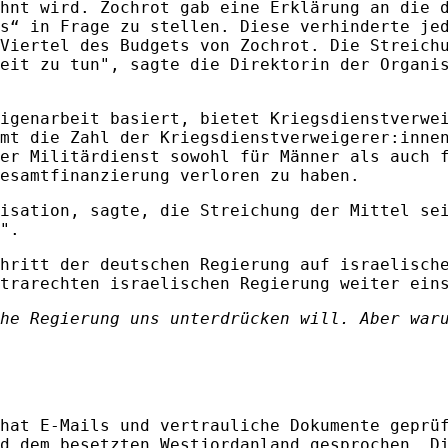
hnt wird. Zochrot gab eine Erklärung an die 
s“ in Frage zu stellen. Diese verhinderte je
Viertel des Budgets von Zochrot. Die Streich
eit zu tun", sagte die Direktorin der Organi
igenarbeit basiert, bietet Kriegsdienstverwe
mt die Zahl der Kriegsdienstverweigerer:inne
er Militärdienst sowohl für Männer als auch 
esamtfinanzierung verloren zu haben.
isation, sagte, die Streichung der Mittel se
".
hritt der deutschen Regierung auf israelisch
trarechten israelischen Regierung weiter ein
he Regierung uns unterdrücken will. Aber war
hat E-Mails und vertrauliche Dokumente geprü
d dem besetzten Westjordanland gesprochen. D