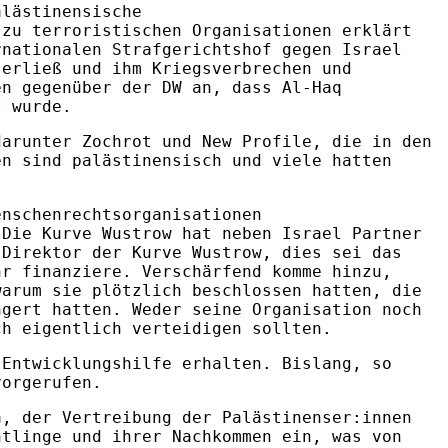
alästinensische
 zu terroristischen Organisationen erklärt
rnationalen Strafgerichtshof gegen Israel
 erließ und ihm Kriegsverbrechen und
en gegenüber der DW an, dass Al-Haq
t wurde.
darunter Zochrot und New Profile, die in den
en sind palästinensisch und viele hatten
enschenrechtsorganisationen
 Die Kurve Wustrow hat neben Israel Partner
 Direktor der Kurve Wustrow, dies sei das
hr finanziere. Verschärfend komme hinzu,
warum sie plötzlich beschlossen hatten, die
ngert hatten. Weder seine Organisation noch
ch eigentlich verteidigen sollten.
 Entwicklungshilfe erhalten. Bislang, so
vorgerufen.
a, der Vertreibung der Palästinenser:innen
htlinge und ihrer Nachkommen ein, was von