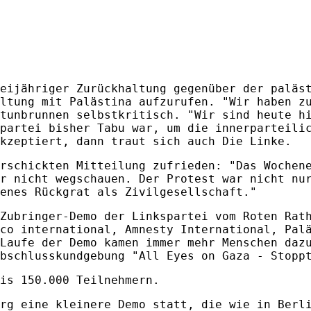
eijähriger Zurückhaltung gegenüber der paläs
ltung mit Palästina aufzurufen. "Wir haben z
tunbrunnen selbstkritisch. "Wir sind heute h
partei bisher Tabu war, um die innerparteili
kzeptiert, dann traut sich auch Die Linke.
rschickten Mitteilung zufrieden: "Das Wochen
r nicht wegschauen. Der Protest war nicht nu
enes Rückgrat als Zivilgesellschaft."
Zubringer-Demo der Linkspartei vom Roten Rat
co international, Amnesty International, Pal
Laufe der Demo kamen immer mehr Menschen daz
bschlusskundgebung "All Eyes on Gaza - Stopp
is 150.000 Teilnehmern.
rg eine kleinere Demo statt, die wie in Berl