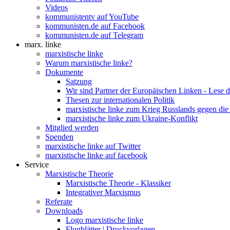
Videos
kommunistentv auf YouTube
kommunisten.de auf Facebook
kommunisten.de auf Telegram
marx. linke
marxistische linke
Warum marxistische linke?
Dokumente
Satzung
Wir sind Partner der Europäischen Linken - Lese 
Thesen zur internationalen Politik
marxistische linke zum Krieg Russlands gegen die
marxistische linke zum Ukraine-Konflikt
Mitglied werden
Spenden
marxistische linke auf Twitter
marxistische linke auf facebook
Service
Marxistische Theorie
Marxistische Theorie - Klassiker
Integrativer Marxismus
Referate
Downloads
Logo marxistische linke
Flugblätter | Druckvorlagen