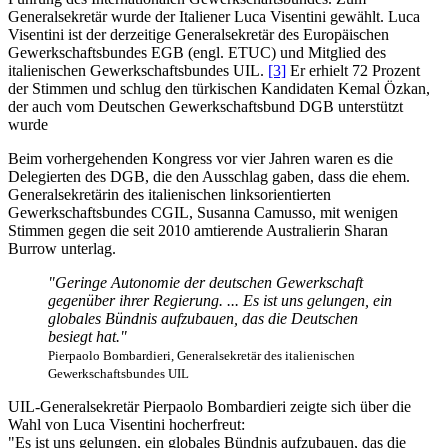
Generalsekretär wurde der Italiener Luca Visentini gewählt. Luca
Visentini ist der derzeitige Generalsekretär des Europäischen
Gewerkschaftsbundes EGB (engl. ETUC) und Mitglied des
italienischen Gewerkschaftsbundes UIL.
[3]
Er erhielt 72 Prozent
der Stimmen und schlug den türkischen Kandidaten Kemal Özkan,
der auch vom Deutschen Gewerkschaftsbund DGB unterstützt
wurde
Beim vorhergehenden Kongress vor vier Jahren waren es die
Delegierten des DGB, die den Ausschlag gaben, dass die ehem.
Generalsekretärin des italienischen linksorientierten
Gewerkschaftsbundes CGIL, Susanna Camusso, mit wenigen
Stimmen gegen die seit 2010 amtierende Australierin Sharan
Burrow unterlag.
"Geringe Autonomie der deutschen Gewerkschaft
gegenüber ihrer Regierung. ... Es ist uns gelungen, ein
globales Bündnis aufzubauen, das die Deutschen
besiegt hat."
Pierpaolo Bombardieri, Generalsekretär des italienischen
Gewerkschaftsbundes UIL
UIL-Generalsekretär Pierpaolo Bombardieri zeigte sich über die
Wahl von Luca Visentini hocherfreut:
"Es ist uns gelungen, ein globales Bündnis aufzubauen, das die