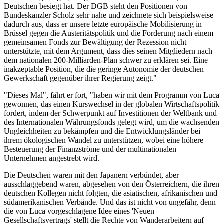
Deutschen besiegt hat. Der DGB steht den Positionen von
Bundeskanzler Scholz sehr nahe und zeichnete sich beispielsweise
dadurch aus, dass er unsere letzte europäische Mobilisierung in
Brüssel gegen die Austeritätspolitik und die Forderung nach einem
gemeinsamen Fonds zur Bewältigung der Rezession nicht
unterstützte, mit dem Argument, dass dies seinen Mitgliedern nach
dem nationalen 200-Milliarden-Plan schwer zu erklären sei. Eine
inakzeptable Position, die die geringe Autonomie der deutschen
Gewerkschaft gegenüber ihrer Regierung zeigt."
"Dieses Mal", fährt er fort, "haben wir mit dem Programm von Luca
gewonnen, das einen Kurswechsel in der globalen Wirtschaftspolitik
fordert, indem der Schwerpunkt auf Investitionen der Weltbank und
des Internationalen Währungsfonds gelegt wird, um die wachsenden
Ungleichheiten zu bekämpfen und die Entwicklungsländer bei
ihrem ökologischen Wandel zu unterstützen, wobei eine höhere
Besteuerung der Finanzströme und der multinationalen
Unternehmen angestrebt wird.
Die Deutschen waren mit den Japanern verbündet, aber
ausschlaggebend waren, abgesehen von den Österreichern, die ihren
deutschen Kollegen nicht folgten, die asiatischen, afrikanischen und
südamerikanischen Verbände. Und das ist nicht von ungefähr, denn
die von Luca vorgeschlagene Idee eines 'Neuen
Gesellschaftsvertrags' stellt die Rechte von Wanderarbeitern auf